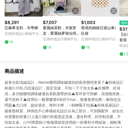
$8,291
$7,057
$1,003
限時
亞麻希克利．吊帶褲
愛麗絲茶館，木製茶
斯堪的納維亞過山車/
$31
盒，愛麗絲夢遊仙境，
紅線
亞洲跨境設計購物平台
【台
茶會，廚房裝飾
Pinkoi
亞洲跨境設計購物平台
亞洲跨境設計購物平台
套裝
1%
Pinkoi
Pinkoi
齡洋
蝦皮
1%
1%
褲裝
7.
氣親
格 
商品描述
超美光影流線設計，Wattle聰明調味罐讓你的廚房變得更美了▲特殊設計
杯蓋0.018L/S流速設計，固定流速，不怕一下子加太多▲好攜帶、好清
洗，多功能聰明調味罐適合喜歡露營的你▲零件皆可拆解，清潔無死角，
還可當杯子▲採用比一般塑膠貴6倍的Tritan，無毒無塑化劑，耐熱也沒
問題▲大口徑，超好填充，專利卡榫，一秒轉緊不怕漏▲特殊底座設計，
緩衝墊材質，摔倒也不心疼模組化設計分為三部分，可加購配件，組合出
你需要的容量///上蓋///隨行杯蓋固定流速，適合料理，好控制流量，不
怕加太多。///中間環節///每個環節皆採用統一的專利卡榫組裝，相較傳