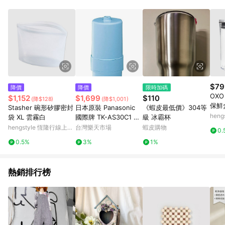
Android v4.6.0 / iOS v4.1.5 以上才具贈點資格。 7. 點數將於出
貨後 45 天後發送。 8. 群眾募資商品，禮物卡，開館保證金，補
運費，攤位費等不具贈點資格。 9. LINE 購物站上之商品規格、
顏色、價位、贈品如與 Pinkoi 商品資訊頁及購物車不符，以
Pinkoi 購物商品資訊頁及購物車標示為準。 10. 點數紅包使用規
則請以點數紅包活動說明為準。 11. 若於 LINE 購物前往 Pinkoi
頁面後才首次下載 Pinkoi APP 並完成訂單，不符合導購資格；承
上，首次下載 Pinkoi APP 後，需透過 LINE 購物前往 Pinkoi 頁
面，方享導購資格。
$79
降價
降價
限時加碼
OXO
$1,152
$1,699
$110
(降$128)
(降$1,001)
保鮮盒
Stasher 碗形矽膠密封
日本原裝 Panasonic
《蝦皮最低價》304等
hen
袋 XL 雲霧白
國際牌 TK-AS30C1 濾
級 冰霸杯
物
芯 濾心 適用 TK-AS30
hengstyle 恆隆行線上購
台灣樂天市場
蝦皮購物
0.
PJ-A201 A203 日本代
物
0.5%
3%
1%
購
熱銷排行榜