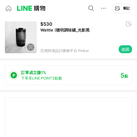
筆記
$530
Wattle ∣ 聰明調味罐_光影黑
搶購
亞洲跨境設計購物平台 Pinkoi
訂單成立賺1%
5
點
下單享LINE POINTS點數