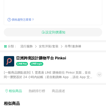
價格趨勢怎麼看？
設定到價通知
分類：
流行服飾
女性洋裝/套裝
吊帶/連身褲
亞洲跨境設計購物平台 Pinkoi
[一般商品贈點規則] 1. 需透過 LINE 購物前往 Pinkoi 頁面，並在
同一瀏覽器於 24 小時內結帳（若自動跳轉 App ，請在 App 交
易），才具點數回饋資格。 2. 點數回饋計算將扣除訂單金額中的
運費與金流手續費與手動輸入之優惠碼折扣。 3. LINE 購物點數
回饋訂單不得享有 Pinkoi 站方優惠，例如首購優惠，P coins，
相似商品
熱銷排行榜
商品描述
全站(不包含手動輸入之優惠碼)。 4. 透過 LINE 購物連結到
Pinkoi 以外之網站購買之商品不具贈點資格。 5. 取消訂單或退貨
相似商品
行為，不具贈點資格，部分退款不在此限。 6. APP 請更新至