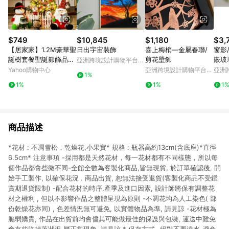
$749
$10,845
$1,180
$3,
【居家家】1.2M豪華聖
日出宇宙裝飾
喜上梅梢―金屬春聯/
窗影
誕樹套餐聖誕節飾品耶
剪花壁飾
嵌玻
亞洲跨境設計購物平台
誕節裝飾品大型家用商
Pinkoi
Yahoo購物中心
亞洲跨境設計購物平台
亞洲
1%
用耶誕樹
Pinkoi
Pinko
1%
1%
1
商品描述
*花材 : 不凋雪松，乾燥花,小果實* 規格 : 瓶器高約13cm(含底座)*直徑
6.5cm* 注意事項 -採用都是天然花材，每一花材都有不同樣態，所以每
個作品都會些微不同-全館全數為客製化商品,皆無現貨, 於訂單確認後, 開
始手工製作, 以確保花況 . 商品出貨, 恕無法接受退貨(客製化商品不受鑑
賞期退貨限制) -配合花材的時序,產季及進口因素, 設計師將保有調整花
材之權利 , 但以不影響作品之整體呈現為原則 -不凋花均為人工染色( 部
份乾燥花亦同) , 色差情況無可避免, 以實體物品為準, 請見諒 -花材極為
脆弱嬌貴, 作品在出貨前均會儘其可能做最佳的保謢與包裝, 運送中難免