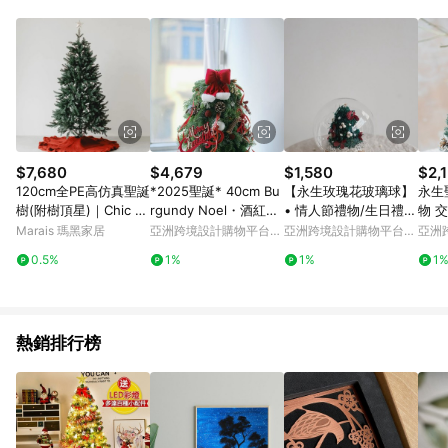
Android v4.6.0 / iOS v4.1.5 以上才具贈點資格。 7. 點數將於出
貨後 45 天後發送。 8. 群眾募資商品，禮物卡，開館保證金，補
運費，攤位費等不具贈點資格。 9. LINE 購物站上之商品規格、
顏色、價位、贈品如與 Pinkoi 商品資訊頁及購物車不符，以
Pinkoi 購物商品資訊頁及購物車標示為準。 10. 點數紅包使用規
則請以點數紅包活動說明為準。 11. 若於 LINE 購物前往 Pinkoi
頁面後才首次下載 Pinkoi APP 並完成訂單，不符合導購資格；承
上，首次下載 Pinkoi APP 後，需透過 LINE 購物前往 Pinkoi 頁
面，方享導購資格。
$7,680
$4,679
$1,580
$2,
120cm全PE高仿真聖誕
*2025聖誕* 40cm Bu
【永生玫瑰花玻璃球】
永生
樹(附樹頂星)｜Chic Li
rgundy Noel・酒紅款
• 情人節禮物/生日禮
物 
ving希朵聖誕市集
聖誕樹
物/永生花/永生玫瑰花
Marais 瑪黑家居
亞洲跨境設計購物平台
亞洲跨境設計購物平台
亞洲
Pinkoi
Pinkoi
Pinko
0.5%
1%
1%
1
熱銷排行榜