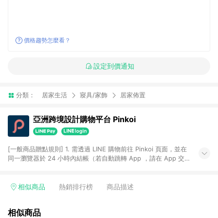
價格趨勢怎麼看？
設定到價通知
分類：
居家生活
寢具/家飾
居家佈置
亞洲跨境設計購物平台 Pinkoi
[一般商品贈點規則] 1. 需透過 LINE 購物前往 Pinkoi 頁面，並在
同一瀏覽器於 24 小時內結帳（若自動跳轉 App ，請在 App 交
易），才具點數回饋資格。 2. 點數回饋計算將扣除訂單金額中的
運費與金流手續費與手動輸入之優惠碼折扣。 3. LINE 購物點數
回饋訂單不得享有 Pinkoi 站方優惠，例如首購優惠，P coins，
相似商品
熱銷排行榜
商品描述
全站(不包含手動輸入之優惠碼)。 4. 透過 LINE 購物連結到
Pinkoi 以外之網站購買之商品不具贈點資格。 5. 取消訂單或退貨
相似商品
行為，不具贈點資格，部分退款不在此限。 6. APP 請更新至