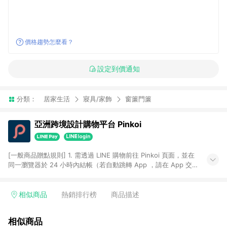
價格趨勢怎麼看？
設定到價通知
分類：
居家生活
寢具/家飾
窗簾門簾
亞洲跨境設計購物平台 Pinkoi
[一般商品贈點規則] 1. 需透過 LINE 購物前往 Pinkoi 頁面，並在
同一瀏覽器於 24 小時內結帳（若自動跳轉 App ，請在 App 交
易），才具點數回饋資格。 2. 點數回饋計算將扣除訂單金額中的
運費與金流手續費與手動輸入之優惠碼折扣。 3. LINE 購物點數
回饋訂單不得享有 Pinkoi 站方優惠，例如首購優惠，P coins，
相似商品
熱銷排行榜
商品描述
全站(不包含手動輸入之優惠碼)。 4. 透過 LINE 購物連結到
Pinkoi 以外之網站購買之商品不具贈點資格。 5. 取消訂單或退貨
相似商品
行為，不具贈點資格，部分退款不在此限。 6. APP 請更新至