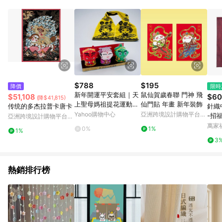
Android v4.6.0 / iOS v4.1.5 以上才具贈點資格。 7. 點數將於出
貨後 45 天後發送。 8. 群眾募資商品，禮物卡，開館保證金，補
運費，攤位費等不具贈點資格。 9. LINE 購物站上之商品規格、
顏色、價位、贈品如與 Pinkoi 商品資訊頁及購物車不符，以
Pinkoi 購物商品資訊頁及購物車標示為準。 10. 點數紅包使用規
則請以點數紅包活動說明為準。 11. 若於 LINE 購物前往 Pinkoi
頁面後才首次下載 Pinkoi APP 並完成訂單，不符合導購資格；承
上，首次下載 Pinkoi APP 後，需透過 LINE 購物前往 Pinkoi 頁
面，方享導購資格。
$788
$195
降價
限時
新年開運平安套組｜天
鼠仙賀歲春聯 門神 飛
$51,108
$60
(降$41,815)
上聖母媽祖提花運動毛
仙門貼 年畫 新年裝飾
传统的多杰拉普卡唐卡
針織中
巾＋造型毛巾3入｜台
Yahoo購物中心
亞洲跨境設計購物平台
-招
亞洲跨境設計購物平台
灣興隆毛巾製
Pinkoi
Pinkoi
萬家
0%
1%
1%
3
熱銷排行榜