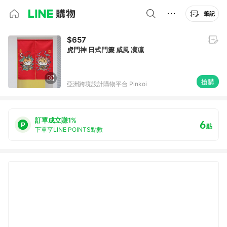
筆記
$657
虎門神 日式門簾 威風 凜凜
搶購
亞洲跨境設計購物平台 Pinkoi
訂單成立賺1%
6
點
下單享LINE POINTS點數