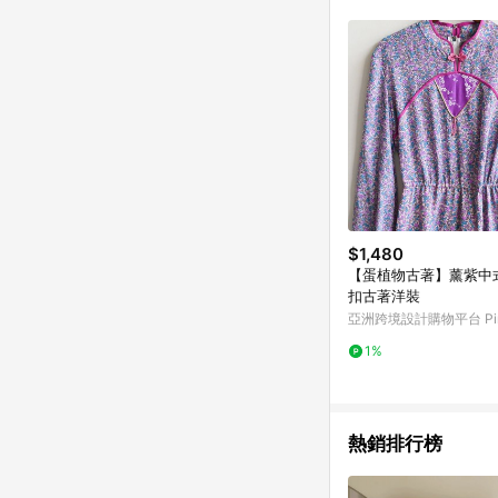
符合導購資格；承上，首次下
$1,480
【蛋植物古著】薰紫中
扣古著洋裝
亞洲跨境設計購物平台 Pin
1%
熱銷排行榜