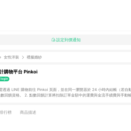
設定到價通知
女性洋裝
禮服婚紗
購物平台 Pinkoi
 需透過 LINE 購物前往 Pinkoi 頁面，並在同一瀏覽器於 24 小時內結帳（若自
具點數回饋資格。 2. 點數回饋計算將扣除訂單金額中的運費與金流手續費與手動
點數回饋訂單不得享有 Pinkoi 站方優惠，例如首購優惠，P coins，全站(不包含
E 購物連結到 Pinkoi 以外之網站購買之商品不具贈點資格。 5. 取消訂單或退貨
APP 請更新至Android v4.6.0 / iOS v4.1.5 以上才具贈點資格。 7. 點
排行榜
商品描述
資商品，禮物卡，開館保證金，補運費，攤位費等不具贈點資格。 9. LINE 購物
inkoi 商品資訊頁及購物車不符，以 Pinkoi 購物商品資訊頁及購物車標示為準。
明為準。 11. 若於 LINE 購物前往 Pinkoi 頁面後才首次下載 Pinkoi A