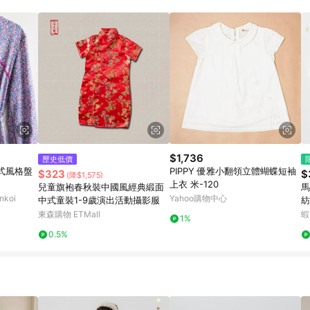
載 Pinkoi APP 後，需透過 LINE 購物前往 Pinkoi 頁面，方享導購資格
$1,736
歷史低價
式風格盤
PIPPY 優雅小翻領立體蝴蝶短袖
$323
$
(降$1,575)
上衣 米-120
兒童旗袍春秋裝中國風經典緞面
馬
koi
Yahoo購物中心
中式童裝1-9歲演出活動攝影服
紡
6
東森購物 ETMall
蝦
1%
0.5%