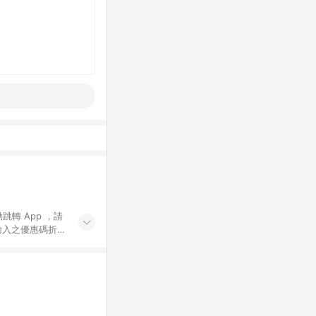
動跳轉 App ，請
輸入之優惠碼折
手動輸入之優惠
行為，不具贈點資
數將於出貨後 45 天
站上之商品規格、
 10. 點數紅包
PP 並完成訂單，不