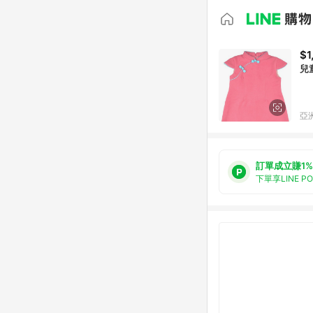
$1
兒
亞洲
訂單成立賺1%
下單享LINE P