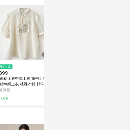
。
$6,726
$1,680
限時加碼
VINTAGE 悅裳 港式 復古旗袍 長
繁花刺繡立領
399
裙 連身裙 啡綠玫瑰短旗袍
外帶回 VINTA
面裙上衣中式上衣 旗袍上衣 雪
亞洲跨境設計購物平台 Pinkoi
亞洲跨境設計購物
紗刺繡上衣 筱雅衣舖【BA124
】
皮購物
1%
1%
7.6%