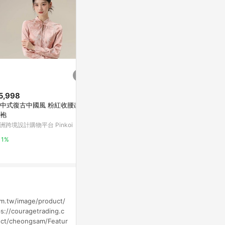
5,998
歷史低價
歷史低價
中式復古中國風 粉紅收腰改良
$2,939
$2,399
(降$1,293)
(降$1
袍
晚禮服女2026新款名媛高定修身
洋裝宴會晚禮
洲跨境設計購物平台 Pinkoi
主持人亮片大氣單肩連衣裙顯瘦
修身魚尾亮片
短款
高級
東森購物 ETMall
東森購物 ETMa
1%
0.5%
0.5%
om.tw/image/product/
s://couragetrading.c
uct/cheongsam/Featur