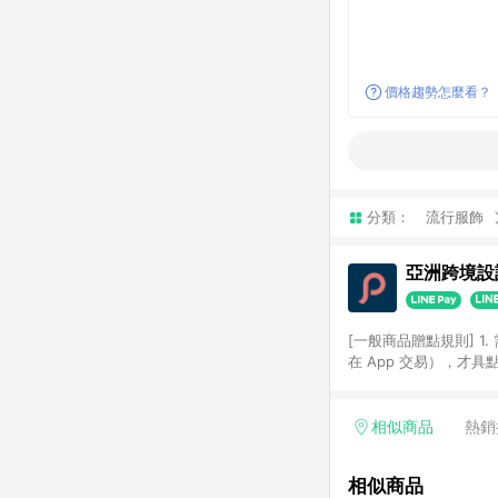
價格趨勢怎麼看？
分類：
流行服飾
亞洲跨境設計
[一般商品贈點規則] 1.
在 App 交易），才
扣。 3. LINE 購物
碼)。 4. 透過 LIN
格，部分退款不在此限。 6. 
相似商品
熱銷
後發送。 8. 群眾募
顏色、價位、贈品如與 P
相似商品
使用規則請以點數紅包活動說