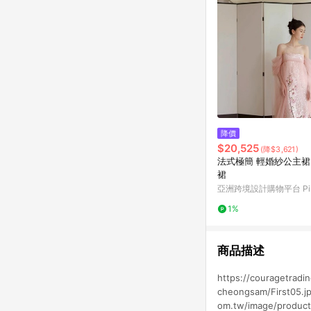
降價
$20,525
(降$3,621)
法式極簡 輕婚紗公主裙
裙
亞洲跨境設計購物平台 Pin
1%
商品描述
https://couragetrad
cheongsam/First05.jp
om.tw/image/product