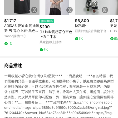
$1,717
$6,800
$1,
限時加碼
ADIDAS 愛迪達 阿迪達
快跑蝸牛
男裝
$299
斯 男 背心上衣-黑色
亞洲跨境設計購物平台
COS
(L) lativ質感背心杏色
系-EXT Q12 VARSITY-
Pinkoi
Yahoo購物中心
上衣二手衣
1%
5
JP1003
萬家福線上購物
1%
6%
商品描述
**可收捲小背心袋/台灣水果/藍黃****::::: 商品說明 :::::**有的時候，我
們需要的只是一個隨手放東西、輕便攜帶的小袋子。以紅白塑膠袋為原型
所設計的背心袋，可以捲起來丟在包包裡，攤開就是一只簡單好用的提
袋；輕巧、可以隨手丟東西、隨手掛，拎著出去買午餐、逛超商，設計依
然有型。此次採用單面印花配色，另一面為素色，讓你隨心變換兩種風格
心情！**::::: 圖案介紹 ::::: ****台灣水果**https://img.shoplineapp.c
om/media/image_clips/68f9d8d9f990e8000a2cdc68/original.jpg?1
761204440=&owner_id=634e78ab81b55a0045499eb5https://img.