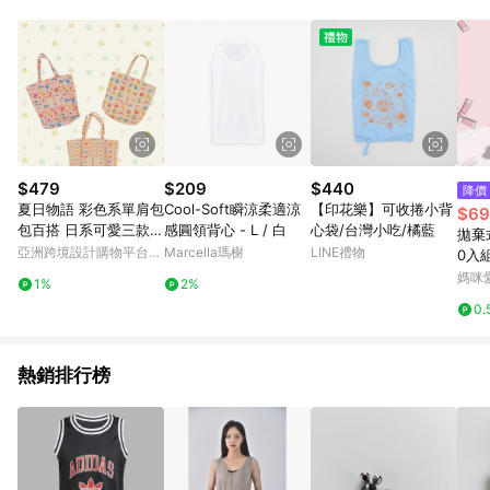
Android v4.6.0 / iOS v4.1.5 以上才具贈點資格。 7. 點數將於出
貨後 45 天後發送。 8. 群眾募資商品，禮物卡，開館保證金，補
運費，攤位費等不具贈點資格。 9. LINE 購物站上之商品規格、
顏色、價位、贈品如與 Pinkoi 商品資訊頁及購物車不符，以
Pinkoi 購物商品資訊頁及購物車標示為準。 10. 點數紅包使用規
則請以點數紅包活動說明為準。 11. 若於 LINE 購物前往 Pinkoi
頁面後才首次下載 Pinkoi APP 並完成訂單，不符合導購資格；承
上，首次下載 Pinkoi APP 後，需透過 LINE 購物前往 Pinkoi 頁
面，方享導購資格。
$479
$209
$440
降價
夏日物語 彩色系單肩包
Cool-Soft瞬涼柔適涼
【印花樂】可收捲小背
$69
包百搭 日系可愛三款通
感圓領背心 - L / 白
心袋/台灣小吃/橘藍
拋棄
用
亞洲跨境設計購物平台
Marcella瑪榭
LINE禮物
0入組
Pinkoi
3.5
媽咪
1%
2%
0.
熱銷排行榜