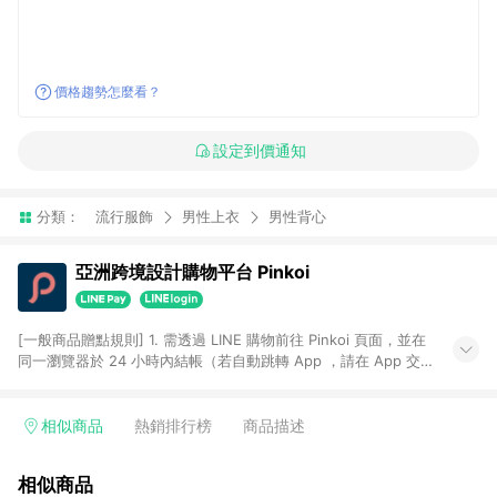
價格趨勢怎麼看？
設定到價通知
分類：
流行服飾
男性上衣
男性背心
亞洲跨境設計購物平台 Pinkoi
[一般商品贈點規則] 1. 需透過 LINE 購物前往 Pinkoi 頁面，並在
同一瀏覽器於 24 小時內結帳（若自動跳轉 App ，請在 App 交
易），才具點數回饋資格。 2. 點數回饋計算將扣除訂單金額中的
運費與金流手續費與手動輸入之優惠碼折扣。 3. LINE 購物點數
回饋訂單不得享有 Pinkoi 站方優惠，例如首購優惠，P coins，
相似商品
熱銷排行榜
商品描述
全站(不包含手動輸入之優惠碼)。 4. 透過 LINE 購物連結到
Pinkoi 以外之網站購買之商品不具贈點資格。 5. 取消訂單或退貨
相似商品
行為，不具贈點資格，部分退款不在此限。 6. APP 請更新至