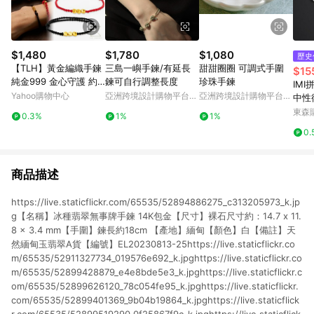
$1,480
$1,780
$1,080
歷史
【TLH】黃金編織手鍊
三島一嶼手鍊/有延長
甜甜圈圈 可調式手圍
$15
純金999 金心守護 約
鍊可自行調整長度
珍珠手鍊
IM
重0.03錢±0.01
Yahoo購物中心
亞洲跨境設計購物平台
亞洲跨境設計購物平台
中性
Pinkoi
Pinkoi
鈦鋼
東森購
0.3%
1%
1%
0.
商品描述
https://live.staticflickr.com/65535/52894886275_c313205973_k.jp
g【名稱】冰種翡翠無事牌手鍊 14K包金【尺寸】裸石尺寸約：14.7 x 11.
8 x 3.4 mm【手圍】鍊長約18cm 【產地】緬甸【顏色】白【備註】天
然緬甸玉翡翠A貨【編號】EL20230813-25https://live.staticflickr.co
m/65535/52911327734_019576e692_k.jpghttps://live.staticflickr.co
m/65535/52899428879_e4e8bde5e3_k.jpghttps://live.staticflickr.c
om/65535/52899626120_78c054fe95_k.jpghttps://live.staticflickr.
com/65535/52899401369_9b04b19864_k.jpghttps://live.staticflick