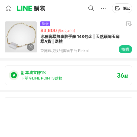
筆記
降價
$3,600
(降$2,400)
冰種翡翠無事牌手鍊 14K包金 | 天然緬甸玉翡
翠A貨 | 送禮
搶購
亞洲跨境設計購物平台 Pinkoi
訂單成立賺1%
36
點
下單享LINE POINTS點數