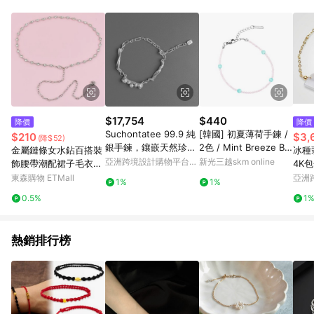
Android v4.6.0 / iOS v4.1.5 以上才具贈點資格。 7. 點數將於出
貨後 45 天後發送。 8. 群眾募資商品，禮物卡，開館保證金，補
運費，攤位費等不具贈點資格。 9. LINE 購物站上之商品規格、
顏色、價位、贈品如與 Pinkoi 商品資訊頁及購物車不符，以
Pinkoi 購物商品資訊頁及購物車標示為準。 10. 點數紅包使用規
則請以點數紅包活動說明為準。 11. 若於 LINE 購物前往 Pinkoi
頁面後才首次下載 Pinkoi APP 並完成訂單，不符合導購資格；承
上，首次下載 Pinkoi APP 後，需透過 LINE 購物前往 Pinkoi 頁
面，方享導購資格。
$17,754
$440
降價
降價
Suchontatee 99.9 純
[韓國] 初夏薄荷手鍊 /
$210
$3,
(降$52)
銀手鍊，鑲嵌天然珍
2色 / Mint Breeze Bra
金屬鏈條女水鉆百搭裝
冰種
珠。
celet
亞洲跨境設計購物平台
新光三越skm online
飾腰帶潮配裙子毛衣皮
4K
Pinkoi
帶腰鏈小香風2022新
翠A貨
東森購物 ETMall
亞洲
1%
1%
款
Pinko
0.5%
1
熱銷排行榜