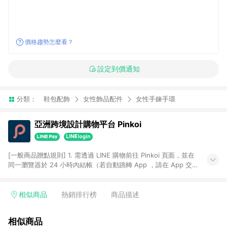
價格趨勢怎麼看？
設定到價通知
分類：
鞋包配飾
女性飾品配件
女性手鍊手環
亞洲跨境設計購物平台 Pinkoi
[一般商品贈點規則] 1. 需透過 LINE 購物前往 Pinkoi 頁面，並在
同一瀏覽器於 24 小時內結帳（若自動跳轉 App ，請在 App 交
易），才具點數回饋資格。 2. 點數回饋計算將扣除訂單金額中的
運費與金流手續費與手動輸入之優惠碼折扣。 3. LINE 購物點數
回饋訂單不得享有 Pinkoi 站方優惠，例如首購優惠，P coins，
相似商品
熱銷排行榜
商品描述
全站(不包含手動輸入之優惠碼)。 4. 透過 LINE 購物連結到
Pinkoi 以外之網站購買之商品不具贈點資格。 5. 取消訂單或退貨
相似商品
行為，不具贈點資格，部分退款不在此限。 6. APP 請更新至