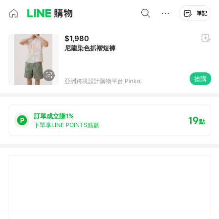
筆記
$1,980
尼龍染色抓褶短褲
搶購
亞洲跨境設計購物平台 Pinkoi
訂單成立賺1%
19
點
下單享LINE POINTS點數