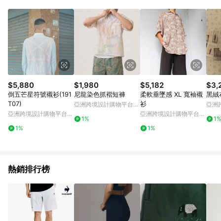
Android v4.6.0 / iOS v4.1.5 以上才具贈點資格。 7. 點數將於出
貨後 45 天後發送。 8. 群眾募資商品，禮物卡，開館保證金，補
運費，攤位費等不具贈點資格。 9. LINE 購物站上之商品規格、
顏色、價位、贈品如與 Pinkoi 商品資訊頁及購物車不符，以
Pinkoi 購物商品資訊頁及購物車標示為準。 10. 點數紅包使用規
則請以點數紅包活動說明為準。 11. 若於 LINE 購物前往 Pinkoi
頁面後才首次下載 Pinkoi APP 並完成訂單，不符合導購資格；承
上，首次下載 Pinkoi APP 後，需透過 LINE 購物前往 Pinkoi 頁
面，方享導購資格。
$5,880
$1,980
$5,182
$3,
倒五芒星符號襯衫(191
尼龍染色抓褶短褲
柔軟垂墜感 XL 寬袖襯
黑絨
T07)
衫
亞洲跨境設計購物平台
亞洲
Pinkoi
Pinko
亞洲跨境設計購物平台
亞洲跨境設計購物平台
1%
1
Pinkoi
Pinkoi
1%
1%
熱銷排行榜