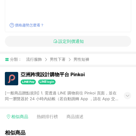
價格趨勢怎麼看？
設定到價通知
分類：
流行服飾
男性下著
男性短褲
亞洲跨境設計購物平台 Pinkoi
[一般商品贈點規則] 1. 需透過 LINE 購物前往 Pinkoi 頁面，並在
同一瀏覽器於 24 小時內結帳（若自動跳轉 App ，請在 App 交
易），才具點數回饋資格。 2. 點數回饋計算將扣除訂單金額中的
運費與金流手續費與手動輸入之優惠碼折扣。 3. LINE 購物點數
回饋訂單不得享有 Pinkoi 站方優惠，例如首購優惠，P coins，
相似商品
熱銷排行榜
商品描述
全站(不包含手動輸入之優惠碼)。 4. 透過 LINE 購物連結到
Pinkoi 以外之網站購買之商品不具贈點資格。 5. 取消訂單或退貨
相似商品
行為，不具贈點資格，部分退款不在此限。 6. APP 請更新至