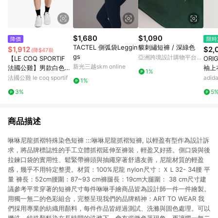
$1,680
$1,090
降價
限時
TACTEL 側弧袋Leggin
貘刺繡短褲 / 深綠色
$1,912
$2,
(降$478)
gs
亞洲跨境設計購物平台
【LE COQ SPORTIF
ORI
Pinkoi
新光三越skm online
法國公雞】男款白色平
袖上
1%
織休閒短褲LWX81381
法國公雞 le coq sportif
adi
1%
3%
5
商品描述
咻咻尼龍抓褶特殊染色短褲 :::咻咻尼龍抓褶短褲, 以輕盈有型作為設計訴
求，將品牌標誌性的手工立體抓褶延伸至褲裝，輕盈又好搭。側口袋與後
拉鍊口袋的實用性、鬆緊帶褲頭與抽繩穿著舒適友善，尼龍材質的輕盈
感，幾乎不用特定整燙。材質：100%尼龍 nylon尺寸：ＸＬ32- 34腰 平
量 褲長：52cm腰圍：87~93 cm褲腿長：19cm大腿圍： 38 cm尺寸建
議參考平常穿著的短褲尺寸每件咻咻手繪商品皆為設計師一件一件繪製。
用獨一無二的色彩組合，完整呈現我們的品牌精神：ART TO WEAR 我
們採用專業的紡織用顏料，每件作品皆經過測試、洗滌與固色處理。可以