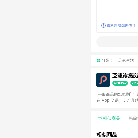
價格趨勢怎麼看？
分類：
居家生活
亞洲跨境設計
[一般商品贈點規則] 1.
在 App 交易），才
扣。 3. LINE 購物
碼)。 4. 透過 LIN
格，部分退款不在此限。 6. 
相似商品
熱銷
後發送。 8. 群眾募
顏色、價位、贈品如與 P
相似商品
使用規則請以點數紅包活動說