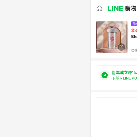
降
$
Bl
亞洲
訂單成立賺1%
下單享LINE P