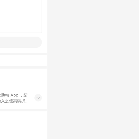
動跳轉 App ，請
輸入之優惠碼折
手動輸入之優惠
行為，不具贈點資
數將於出貨後 45 天
站上之商品規格、
 10. 點數紅包
PP 並完成訂單，不