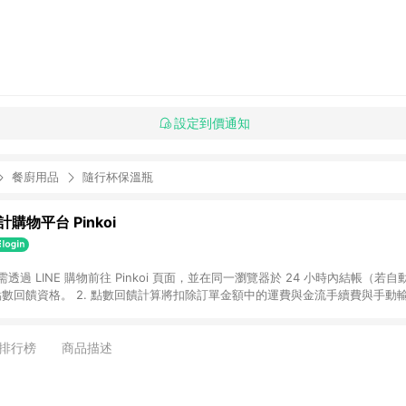
設定到價通知
餐廚用品
隨行杯保溫瓶
購物平台 Pinkoi
 需透過 LINE 購物前往 Pinkoi 頁面，並在同一瀏覽器於 24 小時內結帳（若自
具點數回饋資格。 2. 點數回饋計算將扣除訂單金額中的運費與金流手續費與手動
點數回饋訂單不得享有 Pinkoi 站方優惠，例如首購優惠，P coins，全站(不包含
E 購物連結到 Pinkoi 以外之網站購買之商品不具贈點資格。 5. 取消訂單或退貨
APP 請更新至Android v4.6.0 / iOS v4.1.5 以上才具贈點資格。 7. 點
排行榜
商品描述
資商品，禮物卡，開館保證金，補運費，攤位費等不具贈點資格。 9. LINE 購物
inkoi 商品資訊頁及購物車不符，以 Pinkoi 購物商品資訊頁及購物車標示為準。
明為準。 11. 若於 LINE 購物前往 Pinkoi 頁面後才首次下載 Pinkoi A