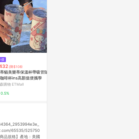
降價
限時加碼
$449
432
$929
(雙重省$58)
(降$108)
紅廚Redchef 陶瓷不鏽鋼咖啡杯
蒂貓美樂蒂保溫杯帶吸管隨手
免運🥇TKK
500ml/17oz 保溫杯 一杯三飲防
咖啡杯ins高顏值便攜學
容量內膽陶瓷
溢漏長效保溫鎖冷 附食品級Trita
蝦皮商城
杯吸管大容量
森購物 ETMall
蝦皮購物
n吸管
陶瓷咖啡杯隨
2%
0.5%
7.2%
料杯
7134364_2953994e3e_
ckr.com/65535/525750
6_k.jpg【商品規格】產地：美國