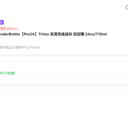
價
360
(降$90)
enderBottle【Pro24】Tritan 高透視搖搖杯 甜甜圈 24oz/710ml
跨境設計購物平台 Pinkoi
OINTS點數