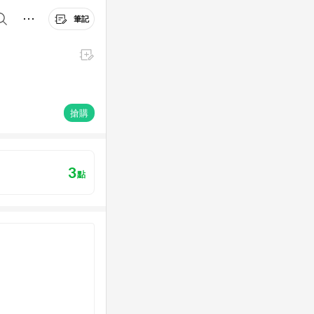
筆記
搶購
3
點