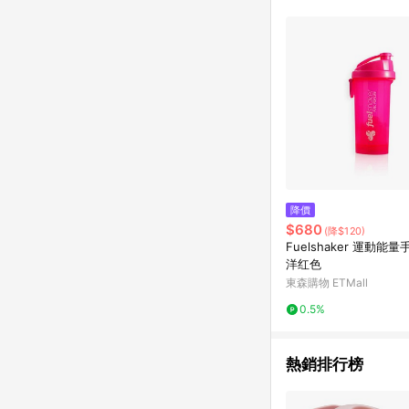
符合導購資格；承上，首次下
降價
$680
(降$120)
Fuelshaker 運動能量
洋红色
東森購物 ETMall
0.5%
熱銷排行榜