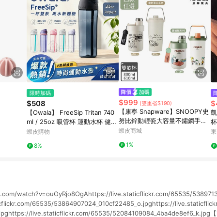
限時加碼
$999
$508
$
(雙重省$190)
【康寧 Snapware】SNOOPY史
【Owala】 FreeSip Tritan 740
凱
努比鋅動輕瓷大容量不鏽鋼手提
ml / 25oz 吸管杯 運動水杯 健身
杯
保溫杯/雙飲杯800ml/610ml
搖搖杯 彈蓋雙飲口水杯
蝦皮商城
蝦皮購物
東
1%
8%
.com/watch?v=ouOyRjo8OgAhttps://live.staticflickr.com/65535/5389
ticflickr.com/65535/53864907024_010cf22485_o.jpghttps://live.staticfli
.jpghttps://live.staticflickr.com/65535/52084109084_4ba4de8ef