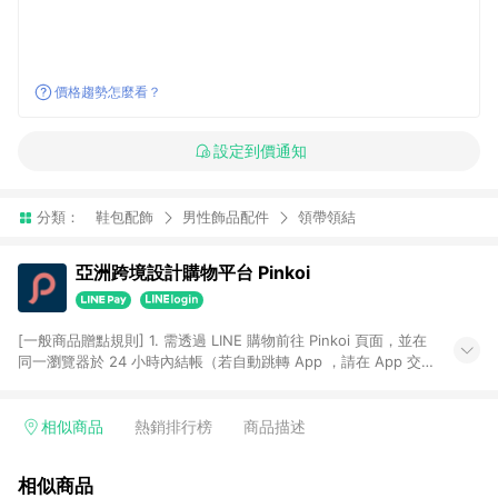
價格趨勢怎麼看？
設定到價通知
分類：
鞋包配飾
男性飾品配件
領帶領結
亞洲跨境設計購物平台 Pinkoi
[一般商品贈點規則] 1. 需透過 LINE 購物前往 Pinkoi 頁面，並在
同一瀏覽器於 24 小時內結帳（若自動跳轉 App ，請在 App 交
易），才具點數回饋資格。 2. 點數回饋計算將扣除訂單金額中的
運費與金流手續費與手動輸入之優惠碼折扣。 3. LINE 購物點數
回饋訂單不得享有 Pinkoi 站方優惠，例如首購優惠，P coins，
相似商品
熱銷排行榜
商品描述
全站(不包含手動輸入之優惠碼)。 4. 透過 LINE 購物連結到
Pinkoi 以外之網站購買之商品不具贈點資格。 5. 取消訂單或退貨
相似商品
行為，不具贈點資格，部分退款不在此限。 6. APP 請更新至