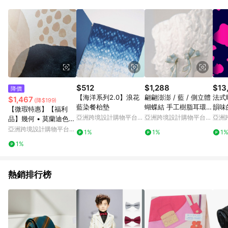
Android v4.6.0 / iOS v4.1.5 以上才具贈點資格。 7. 點數將於出
貨後 45 天後發送。 8. 群眾募資商品，禮物卡，開館保證金，補
運費，攤位費等不具贈點資格。 9. LINE 購物站上之商品規格、
顏色、價位、贈品如與 Pinkoi 商品資訊頁及購物車不符，以
Pinkoi 購物商品資訊頁及購物車標示為準。 10. 點數紅包使用規
則請以點數紅包活動說明為準。 11. 若於 LINE 購物前往 Pinkoi
頁面後才首次下載 Pinkoi APP 並完成訂單，不符合導購資格；承
上，首次下載 Pinkoi APP 後，需透過 LINE 購物前往 Pinkoi 頁
面，方享導購資格。
$512
$1,288
$13
降價
【海洋系列2.0】浪花
翩翩澎澎 / 藍 / 側立體
法式
$1,467
(降$199)
藍染餐枱墊
蝴蝶結 手工樹脂耳環
韻味
【微瑕特惠】【福利
耳夾
亞洲跨境設計購物平台
亞洲跨境設計購物平台
亞洲
品】幾何 • 莫蘭迪色塊
Pinkoi
Pinkoi
Pinko
I- 臥室掛畫/簡約風/
亞洲跨境設計購物平台
1%
1%
1
Pinkoi
1%
熱銷排行榜