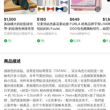
$1,500
$180
$649
$1,
真絲橘大斜紋藍綠領
兒童領結杰森花童結婚
FURLA 經典品牌字母L
HA
帶-斜紋撞色俐落有形
領結糾糾.Fuulai
OGO包包圖騰帕領巾
絲質
(粉紅)
亞洲跨境設計購物平台
Yahoo購物中心
Yahoo購物中心
Yah
Pinkoi
1%
1%
0.3%
0.
商品描述
感謝您的蒞臨。這裡是領結專賣店《TATAN》。這次為您介紹的是一款
繪有許多小花的、非常可愛的領結。以粉紅色為基底，上面繪製著無數的
細小花朵。布料本身也帶點淡淡的粉紅色，非常討喜！在派對或婚禮等喜
慶的場合配戴，更能襯托出您的亮眼。這款設計男女皆可配戴，也可作為
日常搭配。<材質>100% 棉內裡使用襯布，因此不易變形。<尺寸>本體
→ 約 10.5cm × 5.5cm夾子 → 約 46mm × 7mm<配件說明>除了領結本
體，我們還會附贈一個夾子。<注意事項>・配件僅包含夾子。・我們盡
心製作每一個產品，但尺寸和形狀可能略有差異。・由於同時在其他手工