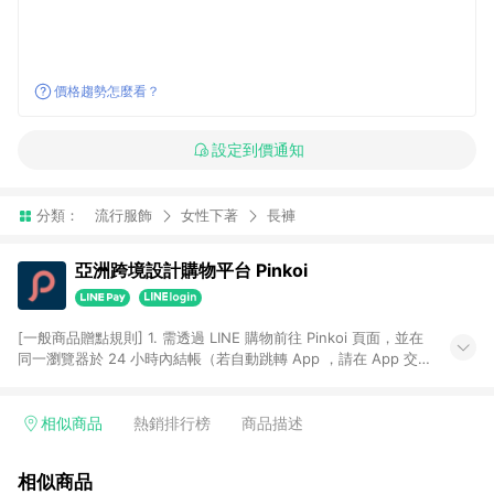
價格趨勢怎麼看？
設定到價通知
分類：
流行服飾
女性下著
長褲
亞洲跨境設計購物平台 Pinkoi
[一般商品贈點規則] 1. 需透過 LINE 購物前往 Pinkoi 頁面，並在
同一瀏覽器於 24 小時內結帳（若自動跳轉 App ，請在 App 交
易），才具點數回饋資格。 2. 點數回饋計算將扣除訂單金額中的
運費與金流手續費與手動輸入之優惠碼折扣。 3. LINE 購物點數
回饋訂單不得享有 Pinkoi 站方優惠，例如首購優惠，P coins，
相似商品
熱銷排行榜
商品描述
全站(不包含手動輸入之優惠碼)。 4. 透過 LINE 購物連結到
Pinkoi 以外之網站購買之商品不具贈點資格。 5. 取消訂單或退貨
相似商品
行為，不具贈點資格，部分退款不在此限。 6. APP 請更新至