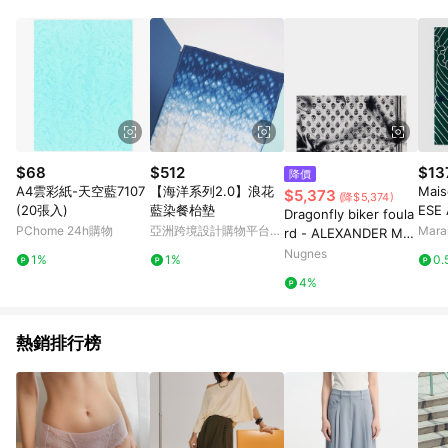
Android v4.6.0 / iOS v4.1.5 以上才具贈點資格。 7. 點數將於出
貨後 45 天後發送。 8. 群眾募資商品，禮物卡，開館保證金，補
運費，攤位費等不具贈點資格。 9. LINE 購物站上之商品規格、
顏色、價位、贈品如與 Pinkoi 商品資訊頁及購物車不符，以
Pinkoi 購物商品資訊頁及購物車標示為準。 10. 點數紅包使用規
則請以點數紅包活動說明為準。 11. 若於 LINE 購物前往 Pinkoi
頁面後才首次下載 Pinkoi APP 並完成訂單，不符合導購資格；承
上，首次下載 Pinkoi APP 後，需透過 LINE 購物前往 Pinkoi 頁
面，方享導購資格。
$68
$512
$13
降價
A4雲彩紙-天空藍7107
【海洋系列2.0】浪花
Mai
$5,373
(降$5,374)
(20張入)
藍染餐枱墊
ESE
Dragonfly biker foula
N1
PChome 24h購物
亞洲跨境設計購物平台
Mar
rd - ALEXANDER MC
Pinkoi
QUEEN - gender_Ma
Nugnes
1%
1%
0.
n
4%
熱銷排行榜