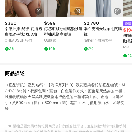
$360
$599
$2,780
降價
柔感推捧 配褲-前擺透
涼感皺皺紋理鬆緊腰造
率性雙褶天絲羊毛闊腿
$19
膚蕾絲-乾燥玫瑰粉
型抽繩顯瘦寬褲
褲
側網
CHEAUSUH巧宿
OB嚴選
rather 不對稱美學
動長
Mia 
3%
10%
2%
2
商品描述
〈產品資訊〉產品名稱：【海洋系列2.0】浪花藍染餐枱墊產品編號：M
C-DO13材質：棉麻色調：藍色、白色製作方式：藍染是天然染的一種，
以植物或礦物天然染料把織物染成藍色的一種印染工藝。產地：香港尺
寸：約500mm（長）x 500mm（闊）備註： 不可使用漂白水、彩漂洗
滌
LINE 購物是匯集購物情報與商品資訊的整合性平台，並依購物情報中的趨勢與
風格做合作網路商家的延伸商品推薦，商品資料更新會有時間差，請務必點擊