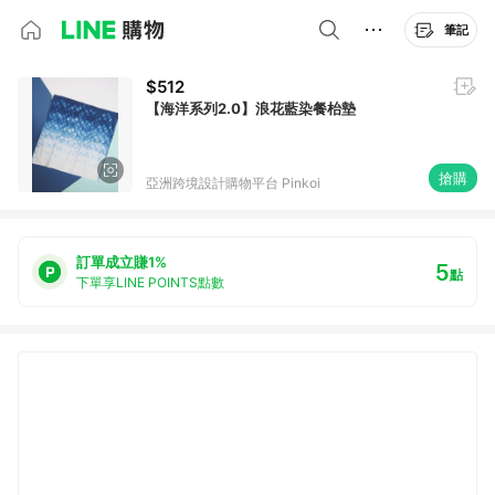
筆記
$512
【海洋系列2.0】浪花藍染餐枱墊
搶購
亞洲跨境設計購物平台 Pinkoi
訂單成立賺1%
5
點
下單享LINE POINTS點數