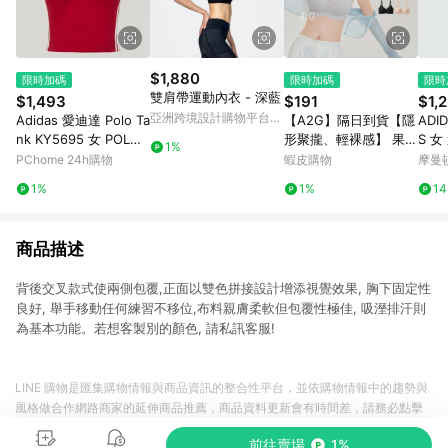
$1,880
限時加碼
限時加碼
限時
雙肩帶運動內衣 - 深藍
$1,493
$191
$1,
亞洲跨境設計購物平台
Adidas 愛迪達 Polo Ta
【A2G】隔日到貨【隱
ADID
Pinkoi
nk KY5695 女 POLO
形聚攏、輕裸感】 果凍
S 女
1%
背心 運動背心 紅 亞版
軟支撐 高脅邊 冰涼完
PChome 24h購物
蝦皮購物
摩曼
領口設計
美包覆 無痕內衣 運動
1%
1%
1
內衣 細肩帶內衣 915
商品描述
背後交叉款式使兩側包覆,正面以雙色拼接設計增添視覺效果, 胸下固定性
良好, 舉手移動任何練習不移位,布料親膚柔軟但包覆性極佳, 吸溼排汗則
為基本功能。若想客製別的顏色, 請私訊客服!
LINE 購物是匯集購物情報與商品資訊的整合性平台，並依購物情報中的趨勢與
風格做合作網路商家的延伸商品推薦，商品資料更新會有時間差，請務必點擊
商品至各合作網路商家，確認現售價與購物條件，一切資訊以合作廠商網頁為
前往賣場
1%
準。