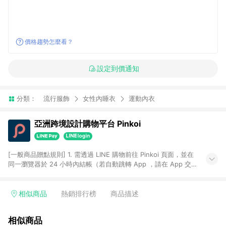
價格趨勢怎麼看？
設定到價通知
分類：
流行服飾
女性內睡衣
運動內衣
亞洲跨境設計購物平台 Pinkoi
[一般商品贈點規則] 1. 需透過 LINE 購物前往 Pinkoi 頁面，並在
同一瀏覽器於 24 小時內結帳（若自動跳轉 App ，請在 App 交
易），才具點數回饋資格。 2. 點數回饋計算將扣除訂單金額中的
運費與金流手續費與手動輸入之優惠碼折扣。 3. LINE 購物點數
回饋訂單不得享有 Pinkoi 站方優惠，例如首購優惠，P coins，
相似商品
熱銷排行榜
商品描述
全站(不包含手動輸入之優惠碼)。 4. 透過 LINE 購物連結到
Pinkoi 以外之網站購買之商品不具贈點資格。 5. 取消訂單或退貨
相似商品
行為，不具贈點資格，部分退款不在此限。 6. APP 請更新至