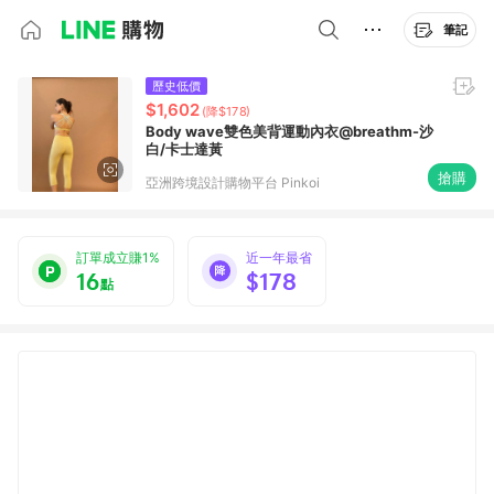
筆記
歷史低價
$1,602
(降$178)
Body wave雙色美背運動內衣@breathm-沙
白/卡士達黃
搶購
亞洲跨境設計購物平台 Pinkoi
訂單成立賺1%
近一年最省
16
$178
點