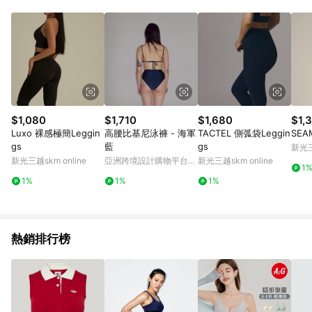
Android v4.6.0 / iOS v4.1.5 以上才具贈點資格。 7. 點數將於出
貨後 45 天後發送。 8. 群眾募資商品，禮物卡，開館保證金，補
運費，攤位費等不具贈點資格。 9. LINE 購物站上之商品規格、
顏色、價位、贈品如與 Pinkoi 商品資訊頁及購物車不符，以
Pinkoi 購物商品資訊頁及購物車標示為準。 10. 點數紅包使用規
則請以點數紅包活動說明為準。 11. 若於 LINE 購物前往 Pinkoi
頁面後才首次下載 Pinkoi APP 並完成訂單，不符合導購資格；承
上，首次下載 Pinkoi APP 後，需透過 LINE 購物前往 Pinkoi 頁
面，方享導購資格。
$1,080
$1,710
$1,680
$1,
Luxo 裸感極簡Leggin
高腰比基尼泳褲 - 海軍
TACTEL 側弧袋Leggin
SEA
gs
藍
gs
新光三
新光三越skm online
亞洲跨境設計購物平台
新光三越skm online
1
Pinkoi
1%
1%
1%
熱銷排行榜