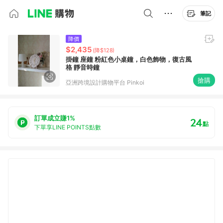
筆記
降價
$2,435
(降$128)
掛鐘 座鐘 粉紅色小桌鐘，白色飾物，復古風
格 靜音時鐘
搶購
亞洲跨境設計購物平台 Pinkoi
訂單成立賺1%
24
點
下單享LINE POINTS點數