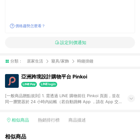
價格趨勢怎麼看？
設定到價通知
分類：
居家生活
寢具/家飾
時鐘掛鐘
亞洲跨境設計購物平台 Pinkoi
[一般商品贈點規則] 1. 需透過 LINE 購物前往 Pinkoi 頁面，並在
同一瀏覽器於 24 小時內結帳（若自動跳轉 App ，請在 App 交
易），才具點數回饋資格。 2. 點數回饋計算將扣除訂單金額中的
運費與金流手續費與手動輸入之優惠碼折扣。 3. LINE 購物點數
回饋訂單不得享有 Pinkoi 站方優惠，例如首購優惠，P coins，
相似商品
熱銷排行榜
商品描述
全站(不包含手動輸入之優惠碼)。 4. 透過 LINE 購物連結到
Pinkoi 以外之網站購買之商品不具贈點資格。 5. 取消訂單或退貨
相似商品
行為，不具贈點資格，部分退款不在此限。 6. APP 請更新至