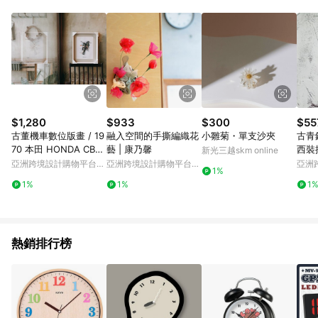
Android v4.6.0 / iOS v4.1.5 以上才具贈點資格。 7. 點數將於出
貨後 45 天後發送。 8. 群眾募資商品，禮物卡，開館保證金，補
運費，攤位費等不具贈點資格。 9. LINE 購物站上之商品規格、
顏色、價位、贈品如與 Pinkoi 商品資訊頁及購物車不符，以
Pinkoi 購物商品資訊頁及購物車標示為準。 10. 點數紅包使用規
則請以點數紅包活動說明為準。 11. 若於 LINE 購物前往 Pinkoi
頁面後才首次下載 Pinkoi APP 並完成訂單，不符合導購資格；承
上，首次下載 Pinkoi APP 後，需透過 LINE 購物前往 Pinkoi 頁
面，方享導購資格。
$1,280
$933
$300
$55
古董機車數位版畫 / 19
融入空間的手撕編織花
小雛菊・單支沙夾
古青
70 本田 HONDA CB75
藝 | 康乃馨
西裝
新光三越skm online
0K0 (不含框)
亞洲跨境設計購物平台
亞洲跨境設計購物平台
亞洲
1%
Pinkoi
Pinkoi
Pinko
1%
1%
1
熱銷排行榜