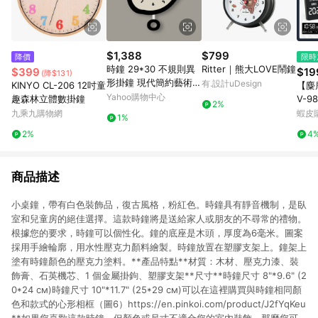
$1,388
$799
降價
限時
時鐘 29*30 不規則異
Ritter｜熊大LOVE鬧鐘
$399
$19
(降$131)
形掛鐘 現代簡約藝術
有.設計uDesign
KINYO CL-206 12吋童
【麋
創意鐘錶 客廳臥室壁掛
Yahoo購物中心
趣森林立體數掛鐘
V-9
2%
鐘 北歐風裝飾鐘
鬧鐘
九乘九購物網
蝦皮
1%
對時
2%
4
鐘 
商品描述
小桌鐘，帶有白色裝飾品，復古風格，粉紅色。時鐘具有靜音機制，是臥
室和兒童房的絕佳選擇。這款時鐘將是送給家人或朋友的不尋常的禮物。
根據您的要求，時鐘可以個性化。鐘的底座是木頭，厚度為6毫米。圖案
採用手繪輪廓，用水性壓克力顏料繪製。時鐘放置在塑膠支架上。鐘架上
塗有時鐘顏色的壓克力塗料。**產品特點**材質：木材、壓克力漆、裝
飾膏、石英機芯、1 個金屬掛鉤、塑膠支架**尺寸**時鐘尺寸 8"*9.6" (2
0*24 см)時鐘尺寸 10"*11.7" (25*29 см)可以在這裡購買與時鐘相同顏
色和款式的心形相框（圖6）https://en.pinkoi.com/product/J2fYqKeu