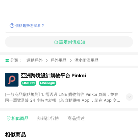
價格趨勢怎麼看？
設定到價通知
分類：
運動戶外
戶外用品
潛水衝浪用品
亞洲跨境設計購物平台 Pinkoi
[一般商品贈點規則] 1. 需透過 LINE 購物前往 Pinkoi 頁面，並在
同一瀏覽器於 24 小時內結帳（若自動跳轉 App ，請在 App 交
易），才具點數回饋資格。 2. 點數回饋計算將扣除訂單金額中的
運費與金流手續費與手動輸入之優惠碼折扣。 3. LINE 購物點數
回饋訂單不得享有 Pinkoi 站方優惠，例如首購優惠，P coins，
相似商品
熱銷排行榜
商品描述
全站(不包含手動輸入之優惠碼)。 4. 透過 LINE 購物連結到
Pinkoi 以外之網站購買之商品不具贈點資格。 5. 取消訂單或退貨
相似商品
行為，不具贈點資格，部分退款不在此限。 6. APP 請更新至