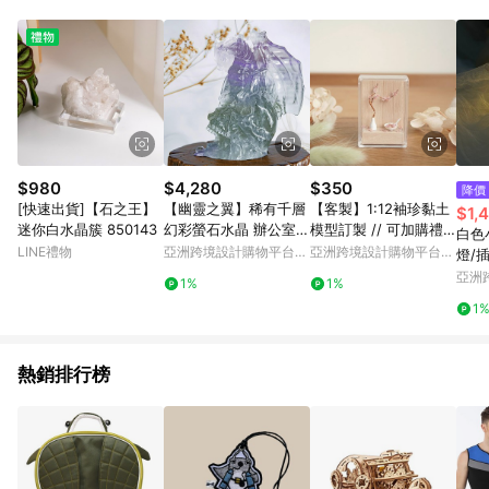
Android v4.6.0 / iOS v4.1.5 以上才具贈點資格。 7. 點數將於出
貨後 45 天後發送。 8. 群眾募資商品，禮物卡，開館保證金，補
運費，攤位費等不具贈點資格。 9. LINE 購物站上之商品規格、
顏色、價位、贈品如與 Pinkoi 商品資訊頁及購物車不符，以
Pinkoi 購物商品資訊頁及購物車標示為準。 10. 點數紅包使用規
則請以點數紅包活動說明為準。 11. 若於 LINE 購物前往 Pinkoi
頁面後才首次下載 Pinkoi APP 並完成訂單，不符合導購資格；承
上，首次下載 Pinkoi APP 後，需透過 LINE 購物前往 Pinkoi 頁
面，方享導購資格。
$980
$4,280
$350
降價
[快速出貨]【石之王】
【幽靈之翼】稀有千層
【客製】1:12袖珍黏土
$1,
迷你白水晶簇 850143
幻彩螢石水晶 辦公室小
模型訂製 // 可加購禮
白色
物
盒包裝
LINE禮物
亞洲跨境設計購物平台
亞洲跨境設計購物平台
燈/
Pinkoi
Pinkoi
座可
亞洲
1%
1%
Pinko
1
熱銷排行榜