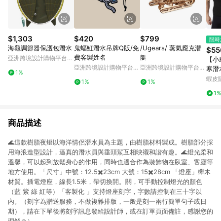
$1,303
$420
$799
限時
海龜調節器保護包潛水
鬼蝠魟潛水吊牌Q版/免
/Ugears/ 蒸氣龐克潛
$55
費客製姓名
艇
亞洲跨境設計購物平台
【小
Pinkoi
亞洲跨境設計購物平台
亞洲跨境設計購物平台
寒潛
1%
Pinkoi
Pinkoi
防寒
蝦皮
1%
1%
台灣
1
商品描述
🌊這款樹脂夜燈以海洋情侶潛水員為主題，由樹脂材料製成。樹脂部分採
用海浪造型設計，逼真的潛水員與垂頭鯊互相映襯和諧有趣。🌊燈光柔和
溫馨，可以起到放鬆身心的作用，同時也適合作為裝飾物在臥室、客廳等
地方使用。「尺寸」中號：12.5✖️23cm 大號：15✖️28cm 「燈座」櫸木
材質。插電燈座，線長1.5米，帶切換開。關，可手動控制燈光的顏色
（藍 紫 綠 紅等）「客製化 」支持燈座刻字，字數請控制在三十字以
內。（刻字為贈送服務，不做複雜排版，一般是刻一兩行簡單句子或日
期），請在下單後將刻字訊息發給設計師，或在訂單頁面備註，感謝您的