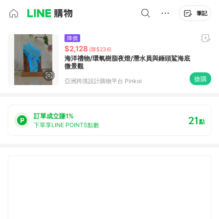
筆記
降價
$2,128
(降$236)
海洋禮物/環氧樹脂夜燈/潛水員與錘頭鯊海底
微景觀
搶購
亞洲跨境設計購物平台 Pinkoi
訂單成立賺1%
21
點
下單享LINE POINTS點數