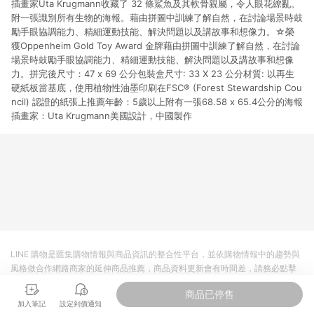
插畫家Uta Krugmann收藏了 32 條鯊魚及其軟骨親屬，令人眼花繚亂。
貨後 45 天後發送。 8. 群眾募資商品，禮物卡，開館保證金，補
運費，攤位費等不具贈點資格。 9. LINE 購物站上之商品規格、
附一張識別所有生物的海報。藉由拼圖中訓練了解自然，在討論場景時鼓
顏色、價位、贈品如與 Pinkoi 商品資訊頁及購物車不符，以
勵手眼協調能力、精細運動技能、解決問題以及講故事和想像力。☆榮
Pinkoi 購物商品資訊頁及購物車標示為準。 10. 點數紅包使用規
獲Oppenheim Gold Toy Award 金牌藉由拼圖中訓練了解自然，在討論
則請以點數紅包活動說明為準。 11. 若於 LINE 購物前往 Pinkoi
場景時鼓勵手眼協調能力、精細運動技能、解決問題以及講故事和想像
頁面後才首次下載 Pinkoi APP 並完成訂單，不符合導購資格；承
力。拼完後尺寸：47 x 69 公分包裝盒尺寸: 33 X 23 公分材質: 以再生
上，首次下載 Pinkoi APP 後，需透過 LINE 購物前往 Pinkoi 頁
硬紙板當基底，使用植物性油墨印刷在FSC® (Forest Stewardship Cou
面，方享導購資格。
ncil) 認證的紙張上推薦年齡：5歲以上附有一張68.58 x 65.4公分的海報
插畫家：Uta Krugmann美國設計，中國製作
LINE 購物是匯集購物情報與商品資訊的整合性平台，並依購物情報中的趨勢與
風格做合作網路商家的延伸商品推薦，商品資料更新會有時間差，請務必點擊
商品至各合作網路商家，確認現售價與購物條件，一切資訊以合作廠商網頁為
商品已停售
準。
加入筆記
設定到價通知