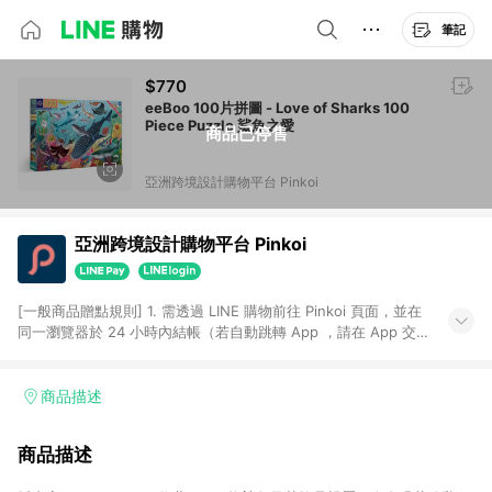
筆記
$770
eeBoo 100片拼圖 - Love of Sharks 100
Piece Puzzle 鯊魚之愛
商品已停售
亞洲跨境設計購物平台 Pinkoi
亞洲跨境設計購物平台 Pinkoi
[一般商品贈點規則] 1. 需透過 LINE 購物前往 Pinkoi 頁面，並在
同一瀏覽器於 24 小時內結帳（若自動跳轉 App ，請在 App 交
易），才具點數回饋資格。 2. 點數回饋計算將扣除訂單金額中的
運費與金流手續費與手動輸入之優惠碼折扣。 3. LINE 購物點數
回饋訂單不得享有 Pinkoi 站方優惠，例如首購優惠，P coins，
商品描述
全站(不包含手動輸入之優惠碼)。 4. 透過 LINE 購物連結到
Pinkoi 以外之網站購買之商品不具贈點資格。 5. 取消訂單或退貨
商品描述
行為，不具贈點資格，部分退款不在此限。 6. APP 請更新至
Android v4.6.0 / iOS v4.1.5 以上才具贈點資格。 7. 點數將於出