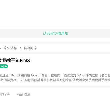
設定到價通知
香水/香氛
精油薰香
購物平台 Pinkoi
 需透過 LINE 購物前往 Pinkoi 頁面，並在同一瀏覽器於 24 小時內結帳（若自
具點數回饋資格。 2. 點數回饋計算將扣除訂單金額中的運費與金流手續費與手動
點數回饋訂單不得享有 Pinkoi 站方優惠，例如首購優惠，P coins，全站(不包含
E 購物連結到 Pinkoi 以外之網站購買之商品不具贈點資格。 5. 取消訂單或退貨
APP 請更新至Android v4.6.0 / iOS v4.1.5 以上才具贈點資格。 7. 點
排行榜
商品描述
資商品，禮物卡，開館保證金，補運費，攤位費等不具贈點資格。 9. LINE 購物
inkoi 商品資訊頁及購物車不符，以 Pinkoi 購物商品資訊頁及購物車標示為準。
明為準。 11. 若於 LINE 購物前往 Pinkoi 頁面後才首次下載 Pinkoi A