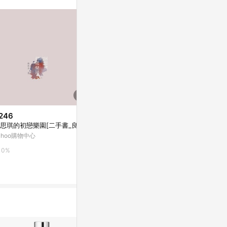
。
246
$108
$80
思琪的初戀樂園[二手書_良好]
林夕筆風 | 利是封1個 | 快樂 | 台
/ 那些說出
灣限定_限時限量
的—給愛人 /
ahoo購物中心
紙組
亞洲跨境設計購物平台 Pinkoi
亞洲跨境設計購物
0%
1%
1%