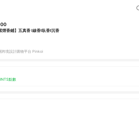
600
紫煙香鋪】五真香 I線香I臥香I沉香
跨境設計購物平台 Pinkoi
OINTS點數