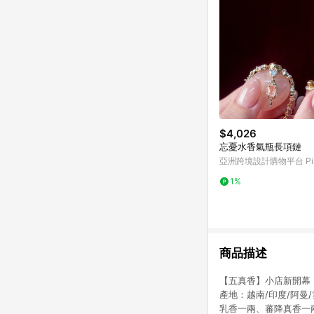
$4,026
忘憂水香氣瓶長項鏈
亞洲跨境設計購物平台 Pin
1%
商品描述
【五真香】小店新開幕
產地：越南/印度/阿曼/
乳香一兩、蕃降真香一