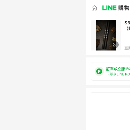
$
【
亞洲
訂單成立賺1%
下單享LINE P