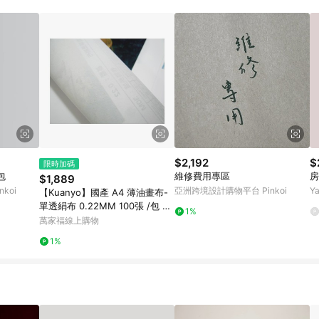
載 Pinkoi APP 後，需透過 LINE 購物前往 Pinkoi 頁面，方享導購資格
$2,192
$
限時加碼
包
維修費用專區
房
$1,889
koi
亞洲跨境設計購物平台 Pinkoi
Y
【Kuanyo】國產 A4 薄油畫布-
單透絹布 0.22MM 100張 /包 AY
1%
153
萬家福線上購物
1%