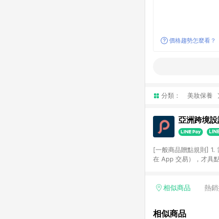
價格趨勢怎麼看？
分類：
美妝保養
亞洲跨境設計
[一般商品贈點規則] 1.
在 App 交易），才
扣。 3. LINE 購物
碼)。 4. 透過 LIN
格，部分退款不在此限。 6. 
相似商品
熱銷
後發送。 8. 群眾募
顏色、價位、贈品如與 P
相似商品
使用規則請以點數紅包活動說