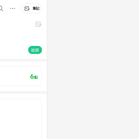
筆記
搶購
6
點