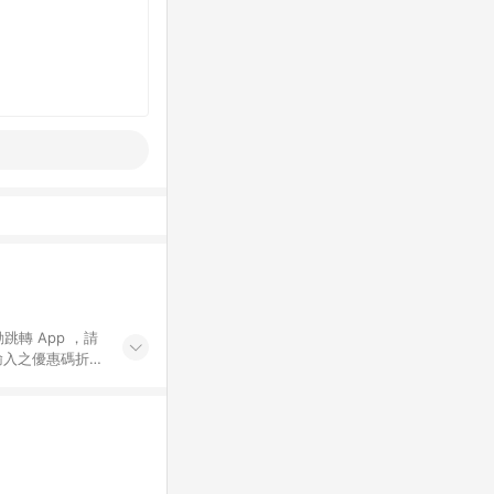
動跳轉 App ，請
輸入之優惠碼折
手動輸入之優惠
行為，不具贈點資
數將於出貨後 45 天
站上之商品規格、
 10. 點數紅包
PP 並完成訂單，不