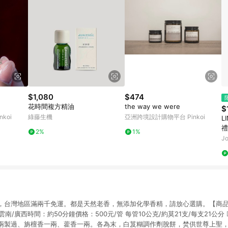
$1,080
$474
花時間複方精油
the way we were
$
koi
綠藤生機
亞洲跨境設計購物平台 Pinkoi
L
禮
2%
1%
月
J
，台灣地區滿兩千免運。都是天然老香，無添加化學香精，請放心選購。【商
雲南/廣西時間：約50分鐘價格：500元/管 每管10公克/約莫21支/每支21公
兩製過、旃檀香一兩、藿香一兩。各為末，白芨糊調作劑脫餅，焚供世尊上聖