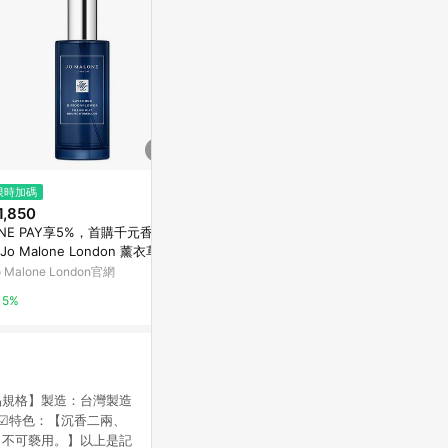
$1,531
限時加碼
限時加碼
ALMA 香薰膠囊
1,850
$2,100
亞洲跨境設計購物平台 Pinkoi
INE PAY享5%，首購千元香氛
NEAL'S YAR
Jo Malone London 薰衣草與
精油旅行組
1%
光花枕頭噴霧
o Malone London官網
微風精品線上
5%
5%
品規格】製造：台灣製造
分 ☑特色：【沉香二兩、
，不可褻用。】以上是記