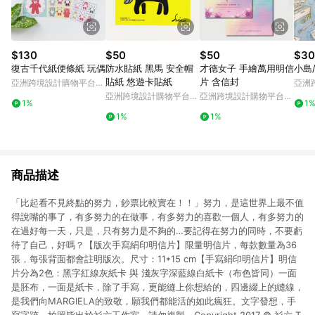
$130
$50
$50
$30
復古千代紙便條紙 玩偶
防水貼紙 黑馬 安全帽
才德女子 手繪萬用明信
小島
貼紙 悠遊卡貼紙
片 含信封
亞洲跨境設計購物平台
亞洲
Pinkoi
Pinko
亞洲跨境設計購物平台
亞洲跨境設計購物平台
1%
1
Pinkoi
Pinkoi
1%
1%
商品描述
「比起看不見終點的努力，鈔票比較實在！！」努力，是這世界上最不值
得說嘴的事了，有多努力的在做事，有多努力的喜歡一個人，有多努力的
在過好每一天，只是，只有努力是不夠的…要記得在努力的同時，不要虧
待了自己，好嗎？【版次手寫絹印明信片】限量明信片，每款數量為36
張，每張背面都會註明版次。尺寸：11*15 cm【手寫絹印明信片】明信
片分為2色：黑字紅線灰紙卡 與 淺灰字深藍線白紙卡（布色皆同）一面
是胚布，一面是紙卡，除了手寫，更能縫上你想給的，四邊綴上的縫線，
是我們向MARGIELA的致敬，願我們都能活的如此瘋狂。文字發想，手