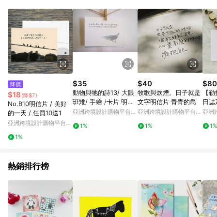
Android v4.6.0 / iOS v4.1.5 以上才具贈點資格。 7. 點數將於出
貨後 45 天後發送。 8. 群眾募資商品，禮物卡，開館保證金，補
運費，攤位費等不具贈點資格。 9. LINE 購物站上之商品規格、
顏色、價位、贈品如與 Pinkoi 商品資訊頁及購物車不符，以
Pinkoi 購物商品資訊頁及購物車標示為準。 10. 點數紅包使用規
則請以點數紅包活動說明為準。 11. 若於 LINE 購物前往 Pinkoi
頁面後才首次下載 Pinkoi APP 並完成訂單，不符合導購資格；承
上，首次下載 Pinkoi APP 後，需透過 LINE 購物前往 Pinkoi 頁
面，方享導購資格。
$35
$40
$80
降價
動物與牠的詩13/ 大眼
牧歌與炊煙。日子就是
【勒
$18
(降$7)
班雉/ 手繪 /卡片 明信
文字明信片 青青的島
日誌
No.B10明信片 / 美好
片
| 語
亞洲跨境設計購物平台
亞洲跨境設計購物平台
亞洲
的一天 / 任買10送1
Pinkoi
Pinkoi
Pinko
亞洲跨境設計購物平台
1%
1%
1
Pinkoi
1%
熱銷排行榜