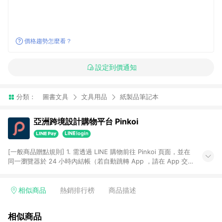
價格趨勢怎麼看？
設定到價通知
分類：
圖書文具
文具用品
紙製品筆記本
亞洲跨境設計購物平台 Pinkoi
[一般商品贈點規則] 1. 需透過 LINE 購物前往 Pinkoi 頁面，並在
同一瀏覽器於 24 小時內結帳（若自動跳轉 App ，請在 App 交
易），才具點數回饋資格。 2. 點數回饋計算將扣除訂單金額中的
運費與金流手續費與手動輸入之優惠碼折扣。 3. LINE 購物點數
回饋訂單不得享有 Pinkoi 站方優惠，例如首購優惠，P coins，
相似商品
熱銷排行榜
商品描述
全站(不包含手動輸入之優惠碼)。 4. 透過 LINE 購物連結到
Pinkoi 以外之網站購買之商品不具贈點資格。 5. 取消訂單或退貨
相似商品
行為，不具贈點資格，部分退款不在此限。 6. APP 請更新至