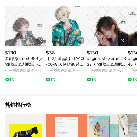
Android v4.6.0 / iOS v4.1.5 以上才具贈點資格。 7. 點數將於出
貨後 45 天後發送。 8. 群眾募資商品，禮物卡，開館保證金，補
運費，攤位費等不具贈點資格。 9. LINE 購物站上之商品規格、
顏色、價位、贈品如與 Pinkoi 商品資訊頁及購物車不符，以
Pinkoi 購物商品資訊頁及購物車標示為準。 10. 點數紅包使用規
則請以點數紅包活動說明為準。 11. 若於 LINE 購物前往 Pinkoi
頁面後才首次下載 Pinkoi APP 並完成訂單，不符合導購資格；承
上，首次下載 Pinkoi APP 後，需透過 LINE 購物前往 Pinkoi 頁
面，方享導購資格。
$130
$38
$130
$13
原創貼紙 no.6999 人
【12月新品5】07-106
original sticker no.13
origi
物貼紙 原創貼紙 人物
-0049 人物貼紙 繽紛
33 人物貼紙 原創貼紙
40
貼紙 女孩貼紙 原創人
色彩
人像貼紙 女孩貼紙 原
人物
亞洲跨境設計購物平台
亞洲跨境設計購物平台
亞洲跨境設計購物平台
亞洲
物貼紙
創人物貼紙
創人
Pinkoi
Pinkoi
Pinkoi
Pinko
1%
1%
1%
1
熱銷排行榜