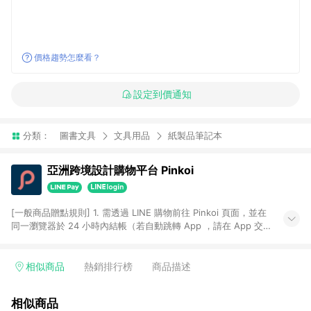
價格趨勢怎麼看？
設定到價通知
分類：
圖書文具
文具用品
紙製品筆記本
亞洲跨境設計購物平台 Pinkoi
[一般商品贈點規則] 1. 需透過 LINE 購物前往 Pinkoi 頁面，並在
同一瀏覽器於 24 小時內結帳（若自動跳轉 App ，請在 App 交
易），才具點數回饋資格。 2. 點數回饋計算將扣除訂單金額中的
運費與金流手續費與手動輸入之優惠碼折扣。 3. LINE 購物點數
回饋訂單不得享有 Pinkoi 站方優惠，例如首購優惠，P coins，
相似商品
熱銷排行榜
商品描述
全站(不包含手動輸入之優惠碼)。 4. 透過 LINE 購物連結到
Pinkoi 以外之網站購買之商品不具贈點資格。 5. 取消訂單或退貨
相似商品
行為，不具贈點資格，部分退款不在此限。 6. APP 請更新至