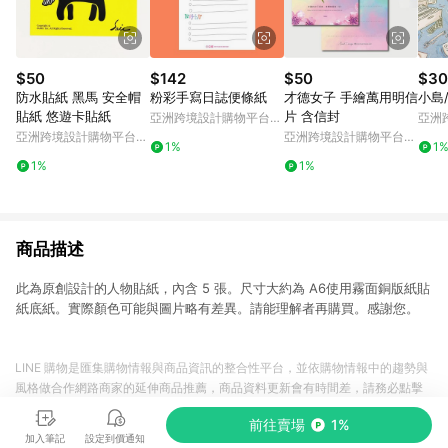
$50
$142
$50
$30
防水貼紙 黑馬 安全帽
粉彩手寫日誌便條紙
才德女子 手繪萬用明信
小島
貼紙 悠遊卡貼紙
片 含信封
亞洲跨境設計購物平台
亞洲
Pinkoi
Pinko
亞洲跨境設計購物平台
亞洲跨境設計購物平台
1%
1
Pinkoi
Pinkoi
1%
1%
商品描述
此為原創設計的人物貼紙，內含 5 張。尺寸大約為 A6使用霧面銅版紙貼
紙底紙。實際顏色可能與圖片略有差異。請能理解者再購買。感謝您。
LINE 購物是匯集購物情報與商品資訊的整合性平台，並依購物情報中的趨勢與
風格做合作網路商家的延伸商品推薦，商品資料更新會有時間差，請務必點擊
商品至各合作網路商家，確認現售價與購物條件，一切資訊以合作廠商網頁為
前往賣場
1%
準。
加入筆記
設定到價通知