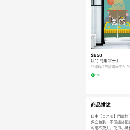
$950
法鬥 門簾 富士山
亞洲跨境設計購物平台 Pin
1%
商品描述
日本【コスモ】門簾桿
獨立包裝，不僅能搭配
勾毫不費力。使用小撇