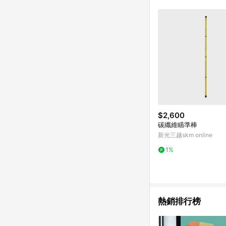
符合導購資格；承上，首次下
$2,600
碳纖維瞄準棒
新光三越skm online
1%
熱銷排行榜