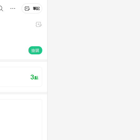
筆記
搶購
3
點