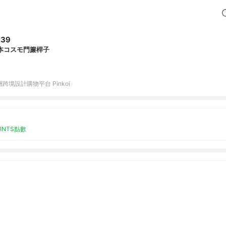
339
本コスモ門簾桿子
跨境設計購物平台 Pinkoi
OINTS點數