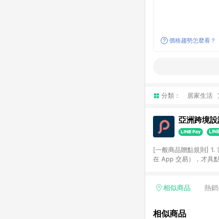
價格趨勢怎麼看？
分類：
居家生活
亞洲跨境設計
[一般商品贈點規則] 1.
在 App 交易），才
扣。 3. LINE 購物
碼)。 4. 透過 LIN
格，部分退款不在此限。 6. 
相似商品
熱銷
後發送。 8. 群眾募
顏色、價位、贈品如與 P
相似商品
使用規則請以點數紅包活動說