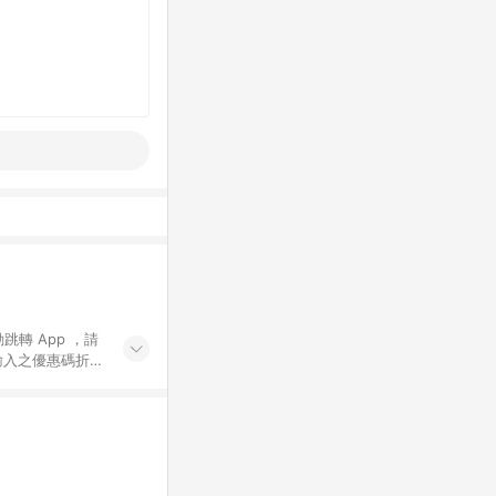
動跳轉 App ，請
輸入之優惠碼折
手動輸入之優惠
行為，不具贈點資
數將於出貨後 45 天
站上之商品規格、
 10. 點數紅包
PP 並完成訂單，不