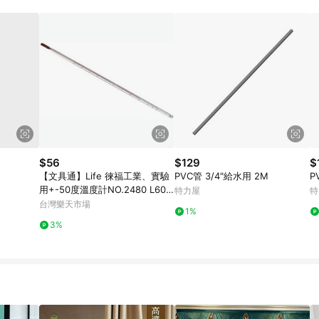
載 Pinkoi APP 後，需透過 LINE 購物前往 Pinkoi 頁面，方享導購資格
$56
$129
$
【文具通】Life 徠福工業、實驗
PVC管 3/4"給水用 2M
P
用+-50度溫度計NO.2480 L601
特力屋
特
0024【APP滿額下單10%點數
台灣樂天市場
1%
(單一帳號最高1500點)】8/31止
3%