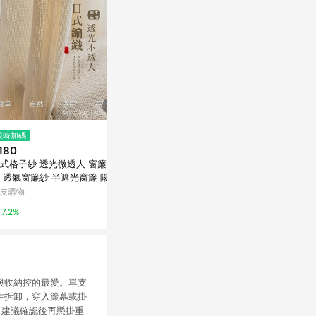
$480
限時加碼
降價
歐蕾塔手作**綠格淺灰北歐風小
180
$316
(降$79)
鳥花園短簾
式格子紗 透光微透人 窗簾 紗
中古風臥室客
亞洲跨境設計購物平台 Pinkoi
 透氣窗簾紗 半遮光窗簾 陽台
衛生間遮擋布
戶落地窗簾 窗簾紗 窗紗 隱私
發
皮購物
東森購物 ETMa
1%
簾 窗紗簾 窗簾布
7.2%
0.5%
與收納控的最愛。單支
性拆卸，穿入簾幕或掛
，建議確認後再懸掛重