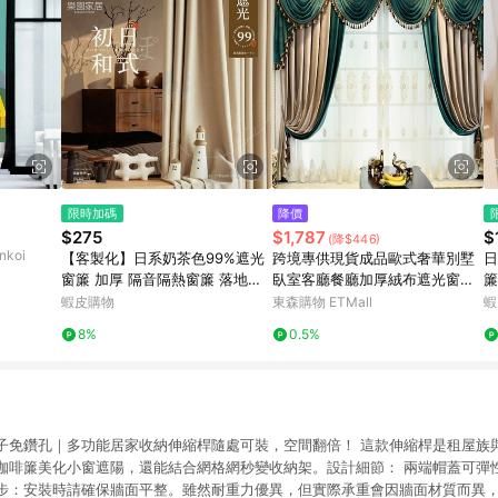
限時加碼
降價
$275
$1,787
$
(降$446)
koi
【客製化】日系奶茶色99%遮光
跨境專供現貨成品歐式奢華別墅
日
窗簾 加厚 隔音隔熱窗簾 落地窗
臥室客廳餐廳加厚絨布遮光窗簾
簾
簾 隔間簾 客廳臥室窗簾 棉麻布
布
窗
蝦皮購物
東森購物 ETMall
蝦
簾 遮醜簾 門簾 遮光簾
隔
8%
0.5%
子免鑽孔｜多功能居家收納伸縮桿隨處可裝，空間翻倍！ 這款伸縮桿是租屋族
咖啡簾美化小窗遮陽，還能結合網格網秒變收納架。設計細節： 兩端帽蓋可彈
步：安裝時請確保牆面平整。雖然耐重力優異，但實際承重會因牆面材質而異