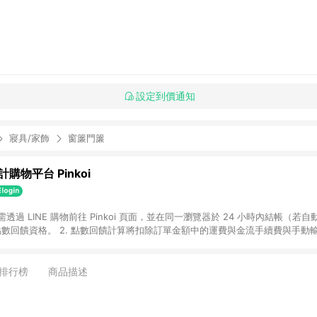
設定到價通知
寢具/家飾
窗簾門簾
購物平台 Pinkoi
 需透過 LINE 購物前往 Pinkoi 頁面，並在同一瀏覽器於 24 小時內結帳（若自
具點數回饋資格。 2. 點數回饋計算將扣除訂單金額中的運費與金流手續費與手動
點數回饋訂單不得享有 Pinkoi 站方優惠，例如首購優惠，P coins，全站(不包含
E 購物連結到 Pinkoi 以外之網站購買之商品不具贈點資格。 5. 取消訂單或退貨
APP 請更新至Android v4.6.0 / iOS v4.1.5 以上才具贈點資格。 7. 點
排行榜
商品描述
資商品，禮物卡，開館保證金，補運費，攤位費等不具贈點資格。 9. LINE 購物
inkoi 商品資訊頁及購物車不符，以 Pinkoi 購物商品資訊頁及購物車標示為準。
明為準。 11. 若於 LINE 購物前往 Pinkoi 頁面後才首次下載 Pinkoi A