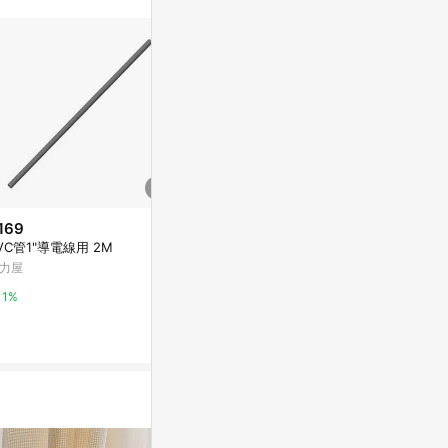
。
169
$85
限時加碼
VC管1"導電線用 2M
特力屋 鐵製伸
$400
0-70cm
力屋
hold掛/收納伸縮桿-55~90cm-
特力屋
太空銀-3支
1%
萬家福線上購物
1%
1%