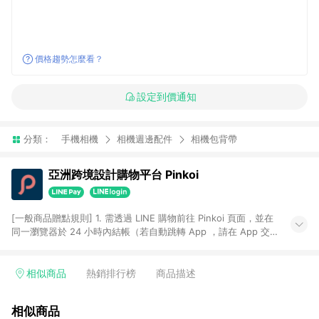
價格趨勢怎麼看？
設定到價通知
分類：
手機相機
相機週邊配件
相機包背帶
亞洲跨境設計購物平台 Pinkoi
[一般商品贈點規則] 1. 需透過 LINE 購物前往 Pinkoi 頁面，並在
同一瀏覽器於 24 小時內結帳（若自動跳轉 App ，請在 App 交
易），才具點數回饋資格。 2. 點數回饋計算將扣除訂單金額中的
運費與金流手續費與手動輸入之優惠碼折扣。 3. LINE 購物點數
回饋訂單不得享有 Pinkoi 站方優惠，例如首購優惠，P coins，
相似商品
熱銷排行榜
商品描述
全站(不包含手動輸入之優惠碼)。 4. 透過 LINE 購物連結到
Pinkoi 以外之網站購買之商品不具贈點資格。 5. 取消訂單或退貨
相似商品
行為，不具贈點資格，部分退款不在此限。 6. APP 請更新至