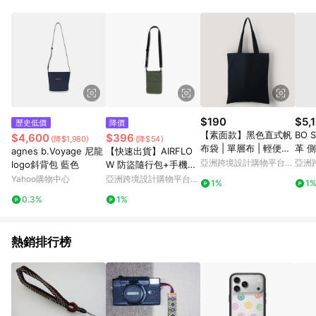
Android v4.6.0 / iOS v4.1.5 以上才具贈點資格。 7. 點數將於出
貨後 45 天後發送。 8. 群眾募資商品，禮物卡，開館保證金，補
運費，攤位費等不具贈點資格。 9. LINE 購物站上之商品規格、
顏色、價位、贈品如與 Pinkoi 商品資訊頁及購物車不符，以
Pinkoi 購物商品資訊頁及購物車標示為準。 10. 點數紅包使用規
則請以點數紅包活動說明為準。 11. 若於 LINE 購物前往 Pinkoi
頁面後才首次下載 Pinkoi APP 並完成訂單，不符合導購資格；承
上，首次下載 Pinkoi APP 後，需透過 LINE 購物前往 Pinkoi 頁
面，方享導購資格。
$190
$5,
歷史低價
降價
【素面款】黑色直式帆
BO 
$4,600
$396
(降$1,980)
(降$54)
布袋 | 單層布 | 輕便款_
革 
agnes b.Voyage 尼龍
【快速出貨】AIRFLO
台灣製帆布包
亞洲跨境設計購物平台
亞洲
logo斜背包 藍色
W 防盜隨行包+手機背
Pinkoi
Pinko
帶 RFID 極輕 防潑水
Yahoo購物中心
亞洲跨境設計購物平台
1%
1
Pinkoi
0.3%
1%
熱銷排行榜