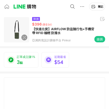
筆記
降價
$396
(降$54)
【快速出貨】AIRFLOW 防盜隨行包+手機背
帶 RFID 極輕 防潑水
搶購
亞洲跨境設計購物平台 Pinkoi
訂單成立賺1%
近期最省
3
$54
點