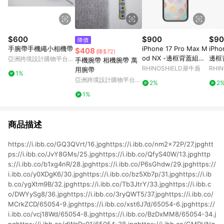
$600
$900
$90
降價
手腕帶手機繩小相機帶
iPhone 17 Pro Max M
iPho
$408
(降$72)
od NX -邊框背蓋組合
邊框
亞洲跨境設計購物平台
手機腕帶 相機腕帶 萬
(相機按鈕) 黑 - Knock
鈕) 黑
Pinkoi
RHINOSHIELD犀牛盾
RHI
用腕帶
1%
Knock A2Z - 微笑糖果
絨絨星
亞洲跨境設計購物平台
2%
2
一刻
Pinkoi
1%
商品描述
https://i.ibb.co/GQ3QVrt/16.jpghttps://i.ibb.co/nm2x72P/27.jpghtt
ps://i.ibb.co/JvY8GMs/25.jpghttps://i.ibb.co/QfyS40W/13.jpghttp
s://i.ibb.co/b1xg4nR/28.jpghttps://i.ibb.co/P6sGhdw/29.jpghttps://
i.ibb.co/y0XDgK6/30.jpghttps://i.ibb.co/bz5Xb7p/31.jpghttps://i.ib
b.co/ygXtm9B/32.jpghttps://i.ibb.co/Tb3JtrY/33.jpghttps://i.ibb.c
o/DWYySg8/36.jpghttps://i.ibb.co/3ryQWT5/37.jpghttps://i.ibb.co/
MCrkZCD/65054-9.jpghttps://i.ibb.co/xst6J7d/65054-6.jpghttps://
i.ibb.co/vcj18Wd/65054-8.jpghttps://i.ibb.co/BzDxMM8/65054-34.j