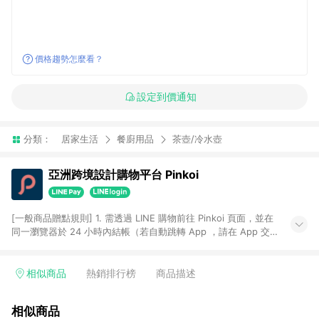
價格趨勢怎麼看？
設定到價通知
分類：
居家生活
餐廚用品
茶壺/冷水壺
亞洲跨境設計購物平台 Pinkoi
[一般商品贈點規則] 1. 需透過 LINE 購物前往 Pinkoi 頁面，並在
同一瀏覽器於 24 小時內結帳（若自動跳轉 App ，請在 App 交
易），才具點數回饋資格。 2. 點數回饋計算將扣除訂單金額中的
運費與金流手續費與手動輸入之優惠碼折扣。 3. LINE 購物點數
回饋訂單不得享有 Pinkoi 站方優惠，例如首購優惠，P coins，
相似商品
熱銷排行榜
商品描述
全站(不包含手動輸入之優惠碼)。 4. 透過 LINE 購物連結到
Pinkoi 以外之網站購買之商品不具贈點資格。 5. 取消訂單或退貨
相似商品
行為，不具贈點資格，部分退款不在此限。 6. APP 請更新至