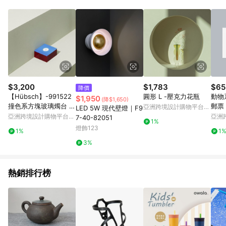
Android v4.6.0 / iOS v4.1.5 以上才具贈點資格。 7. 點數將於出
貨後 45 天後發送。 8. 群眾募資商品，禮物卡，開館保證金，補
運費，攤位費等不具贈點資格。 9. LINE 購物站上之商品規格、
顏色、價位、贈品如與 Pinkoi 商品資訊頁及購物車不符，以
Pinkoi 購物商品資訊頁及購物車標示為準。 10. 點數紅包使用規
則請以點數紅包活動說明為準。 11. 若於 LINE 購物前往 Pinkoi
頁面後才首次下載 Pinkoi APP 並完成訂單，不符合導購資格；承
上，首次下載 Pinkoi APP 後，需透過 LINE 購物前往 Pinkoi 頁
面，方享導購資格。
$3,200
$1,783
$65
降價
【Hübsch】-991522
圓形 L -壓克力花瓶
動物
$1,950
(降$1,650)
撞色系方塊玻璃燭台 擺
郵票
亞洲跨境設計購物平台
LED 5W 現代壁燈｜F9
飾 紙鎮
Pinkoi
亞洲跨境設計購物平台
亞洲
7-40-82051
1%
Pinkoi
Pinko
燈飾123
1%
1
3%
熱銷排行榜