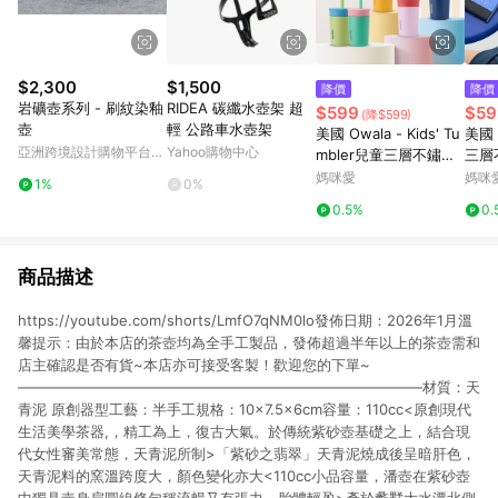
$2,300
$1,500
降價
降價
岩礦壺系列 - 刷紋染釉
RIDEA 碳纖水壺架 超
$599
$59
(降$599)
壺
輕 公路車水壺架
美國 Owala - Kids' Tu
美國 
亞洲跨境設計購物平台
Yahoo購物中心
mbler兒童三層不鏽鋼
三層
Pinkoi
｜矽膠吸管水壺｜12oz
媽咪愛
媽咪
1%
0%
/ 355ml
0.5%
0.
商品描述
https://youtube.com/shorts/LmfO7qNM0lo發佈日期：2026年1月溫
馨提示：由於本店的茶壺均為全手工製品，發佈超過半年以上的茶壺需和
店主確認是否有貨~本店亦可接受客製！歡迎您的下單~
————————————————————————————材質：天
青泥 原創器型工藝：半手工規格：10×7.5×6cm容量：110cc<原創現代
生活美學茶器,，精工為上，復古大氣。於傳統紫砂壺基礎之上，結合現
代女性審美常態，天青泥所制>「紫砂之翡翠」天青泥燒成後呈暗肝色，
天青泥料的窯溫跨度大，顏色變化亦大<110cc小品容量，潘壺在紫砂壺