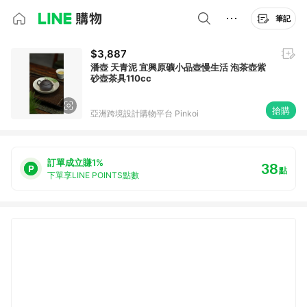
筆記
$3,887
潘壺 天青泥 宜興原礦小品壺慢生活 泡茶壺紫
砂壺茶具110cc
搶購
亞洲跨境設計購物平台 Pinkoi
訂單成立賺1%
38
點
下單享LINE POINTS點數