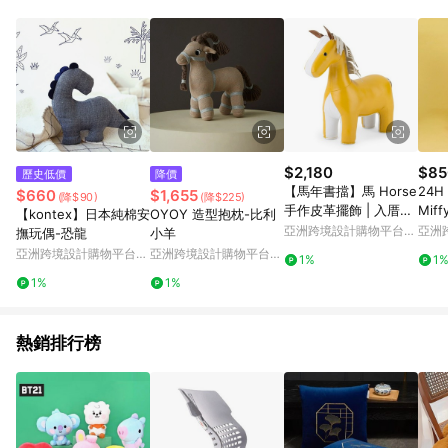
Android v4.6.0 / iOS v4.1.5 以上才具贈點資格。 7. 點數將於出
貨後 45 天後發送。 8. 群眾募資商品，禮物卡，開館保證金，補
運費，攤位費等不具贈點資格。 9. LINE 購物站上之商品規格、
顏色、價位、贈品如與 Pinkoi 商品資訊頁及購物車不符，以
Pinkoi 購物商品資訊頁及購物車標示為準。 10. 點數紅包使用規
則請以點數紅包活動說明為準。 11. 若於 LINE 購物前往 Pinkoi
頁面後才首次下載 Pinkoi APP 並完成訂單，不符合導購資格；承
上，首次下載 Pinkoi APP 後，需透過 LINE 購物前往 Pinkoi 頁
面，方享導購資格。
$2,180
$85
歷史低價
降價
【馬年書擋】馬 Horse
24H
$660
$1,655
(降$90)
(降$225)
手作皮革擺飾 | 入厝禮
Mif
【kontex】日本純棉安
OYOY 造型抱枕-比利
開工開運 馬上添福
絨填
亞洲跨境設計購物平台
亞洲
撫玩偶-恐龍
小羊
23c
Pinkoi
Pinko
亞洲跨境設計購物平台
亞洲跨境設計購物平台
1%
1
Pinkoi
Pinkoi
1%
1%
熱銷排行榜