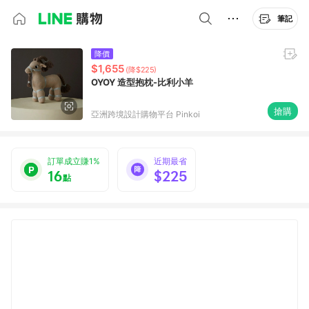
筆記
降價
$1,655
(降$225)
OYOY 造型抱枕-比利小羊
搶購
亞洲跨境設計購物平台 Pinkoi
訂單成立賺1%
近期最省
16
$225
點