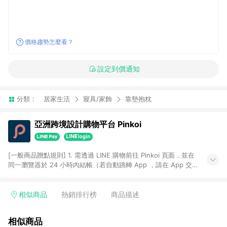
價格趨勢怎麼看？
設定到價通知
分類：
居家生活
寢具/家飾
靠墊抱枕
亞洲跨境設計購物平台 Pinkoi
[一般商品贈點規則] 1. 需透過 LINE 購物前往 Pinkoi 頁面，並在
同一瀏覽器於 24 小時內結帳（若自動跳轉 App ，請在 App 交
易），才具點數回饋資格。 2. 點數回饋計算將扣除訂單金額中的
運費與金流手續費與手動輸入之優惠碼折扣。 3. LINE 購物點數
回饋訂單不得享有 Pinkoi 站方優惠，例如首購優惠，P coins，
相似商品
熱銷排行榜
商品描述
全站(不包含手動輸入之優惠碼)。 4. 透過 LINE 購物連結到
Pinkoi 以外之網站購買之商品不具贈點資格。 5. 取消訂單或退貨
相似商品
行為，不具贈點資格，部分退款不在此限。 6. APP 請更新至