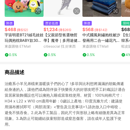
降價
歷史低價
降價
限時
$468
$1,234
$568
$68
(降$52)
(降$265)
(降$142)
宇宙明星BT21絨毛娃娃
【父親節型爸選物哲
中式國風刺繡抱枕被沙
【生
玩偶抱枕BABY款30公
學】魔脊｜多用途健康
發兩用二合一繡花汽車
韓系
分 9888681(BTS防彈
彈力腰靠 灰色
車載靠枕被客廳午休被
花朵
東森購物 ETMall
citiesocial 找 好東西
東森購物 ETMall
蝦皮
少年團)【卡通小物】
香抱
0.5%
0.5%
0.5%
4
型抱
墊頭
商品描述
治癒系小羊兄弟檔來溫暖孩子們的心了 !多菲與比利想將滿滿的朝氣傳遞
給身邊的人，讓他們成為陪伴孩子快樂長大的好朋友吧手工針織設計適合
當居家裝飾擺設也可以擁抱入睡或當靠枕使用。材質 : 100%純棉​尺寸 : ​
H34 x L22 x W10 cm適用年齡：0歲以上​產地 : 印度​洗滌方式 : 建議使
用濕布擦拭即可（局部清潔）​​​<警告及注意事項>​1.請勿放入口中啃咬，
避免不慎吞食。​2.此為手工製品，因此尺寸與形狀上略有細微差異為正常
現象。​3.為防止可能纏結孩童頸部造成窒息傷害，請在成年人監護下使
用。​