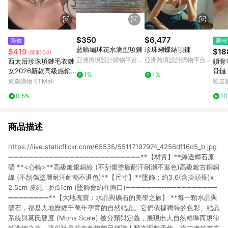
$350
$6,477
降價
限時
藍晒繡球花水滴型項鍊
珍珠蝴蝶結項鍊
$419
$18
(降$104)
亞洲跨境設計購物平台
亞洲跨境設計購物平台
西太后珍珠項鏈毛衣鏈
鎖骨
Pinkoi
Pinkoi
女2026新款高級感鎖
骨鏈 
1%
1%
骨頸鏈輕奢小眾土星配
圓環
東森購物 ETMall
蝦皮
飾
搭簡
0.5%
1
鎖骨
商品描述
https://live.staticflickr.com/65535/55117197974_4256df16d5_b.jpg
➖➖➖➖➖➖➖➖➖➖➖➖➖➖➖➖➖➖➖➖➖➖➖➖➖➖**【材質】**綠透輝石原
礦 **<心輪>**高級鍍銀銅線 (不刮傷塗層耐汗耐潮不退色)高級鍍古銅銅
線 (不刮傷塗層耐汗耐潮不退色)**【尺寸】**墜飾：約3.6(含掛頭長)x
2.5cm 皮繩：約51cm (墜飾會約在胸口)➖➖➖➖➖➖➖➖➖➖➖➖➖➖➖➖➖➖
➖➖➖➖➖➖➖➖**【大地瑰寶：水晶與礦石的美學之旅】 **每一顆水晶與
礦石，都是大地歷經千萬年孕育的自然結晶。它們依據獨特的色彩、結晶
系統與莫氏硬度 (Mohs Scale) 被分類與定義，展現出大自然精準而規律