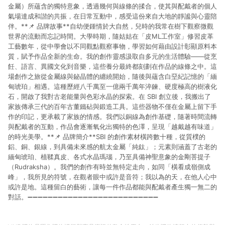
金屬）所蘊含的獨特意象，透過幾何與線條的揉合，使其與配戴者的個人
氣場達成和諧的共振，在日常互動中，感受這份來自大地的靜謐與心靈陪
伴。**📌 品牌故事**自幼便鍾情於大自然，兒時的我常在樹下觀察微觀
世界的流動而忘記時間。大學時期，隨姑姑在「皮ML工作室」修習皮革
工藝數年，從中學會以不同觀點觀察事物，學習如何藉由設計彰顯原料本
質，賦予作品全新的生命。我的創作靈感汲取自多元的生活體驗——從烹
飪、語言、異國文化到音樂，這些養分最終都刻劃在作品的線條之中。這
場創作之旅從金屬線與鉍晶體的纏繞開始，隨後與蘊含白堊紀記憶的「緬
甸琥珀」相遇。這種歷經八千萬至一億兩千萬年淬鍊、硬度極高的樹液化
石，開啟了我對古老能量與色彩水晶的探索。在 SBI 創立後，我搬出了
家族傳承三代的百年古董鐵砧與鍛造工具。這些器物不僅在金屬上留下手
作的印記，更承載了家族的情感。我們以銅線為創作基礎，隨著時間流轉
與配戴者的互動，作品會逐漸氧化出獨特的色澤，呈現「越戴越有味道」
的時光美學。**📌 品牌簡介**SBI 的創作素材橫跨數十種，從質樸的
鋁、銅、銀線，到具備未來感的航太金屬「純鈦」；元素則涵蓋了古老的
緬甸琥珀、植鞣真皮、各式水晶瑪瑙，乃至具備神聖意象的金剛菩提子
（Rudraksha）。我們的創作有時並無特定走向，如同「橫看成嶺側成
峰」，我所見的符號，在觀者眼中或許是音符；我以為的天，在他人心中
或許是地。這種留白的藝術，讓每一件作品都能與配戴者產生獨一無二的
對話。➖➖➖➖➖➖➖➖➖➖➖➖➖➖➖➖➖➖➖➖➖➖➖➖➖➖