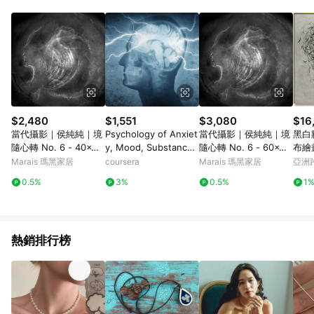
Android v4.6.0 / iOS v4.1.5 以上才具贈點資格。 7. 點數將於出
貨後 45 天後發送。 8. 群眾募資商品，禮物卡，開館保證金，補
運費，攤位費等不具贈點資格。 9. LINE 購物站上之商品規格、
顏色、價位、贈品如與 Pinkoi 商品資訊頁及購物車不符，以
Pinkoi 購物商品資訊頁及購物車標示為準。 10. 點數紅包使用規
則請以點數紅包活動說明為準。 11. 若於 LINE 購物前往 Pinkoi
頁面後才首次下載 Pinkoi APP 並完成訂單，不符合導購資格；承
上，首次下載 Pinkoi APP 後，需透過 LINE 購物前往 Pinkoi 頁
面，方享導購資格。
$2,480
$1,551
$3,080
$16
當代攝影｜侯純純｜境
Psychology of Anxiet
當代攝影｜侯純純｜境
黑白
隨心轉 No. 6 - 40x40
y, Mood, Substance
隨心轉 No. 6 - 60x60
布繪
cm-單買相紙
Use, and Addictive B
cm-單買相紙
Marais 瑪黑家居
coursera
Marais 瑪黑家居
亞洲
ehaviors
Pinko
0.5%
3%
0.5%
1
熱銷排行榜