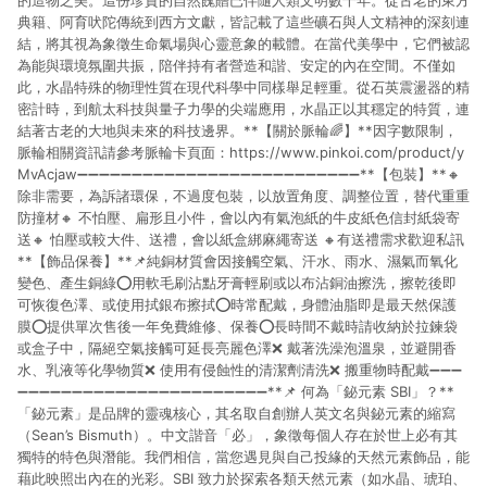
的造物之美。這份珍貴的自然餽贈已伴隨人類文明數千年。從古老的東方
典籍、阿育吠陀傳統到西方文獻，皆記載了這些礦石與人文精神的深刻連
結，將其視為象徵生命氣場與心靈意象的載體。在當代美學中，它們被認
為能與環境氛圍共振，陪伴持有者營造和諧、安定的內在空間。不僅如
此，水晶特殊的物理性質在現代科學中同樣舉足輕重。從石英震盪器的精
密計時，到航太科技與量子力學的尖端應用，水晶正以其穩定的特質，連
結著古老的大地與未來的科技邊界。**【關於脈輪🌈】**因字數限制，
脈輪相關資訊請參考脈輪卡頁面：https://www.pinkoi.com/product/y
MvAcjaw➖➖➖➖➖➖➖➖➖➖➖➖➖➖➖➖➖➖➖➖➖➖➖➖➖➖**【包裝】**🔸
除非需要，為訴諸環保，不過度包裝，以放置角度、調整位置，替代重重
防撞材🔸 不怕壓、扁形且小件，會以內有氣泡紙的牛皮紙色信封紙袋寄
送🔸 怕壓或較大件、送禮，會以紙盒綁麻繩寄送 🔸有送禮需求歡迎私訊
**【飾品保養】**📌純銅材質會因接觸空氣、汗水、雨水、濕氣而氧化
變色、產生銅綠⭕用軟毛刷沾點牙膏輕刷或以布沾銅油擦洗，擦乾後即
可恢復色澤、或使用拭銀布擦拭⭕時常配戴，身體油脂即是最天然保護
膜⭕提供單次售後一年免費維修、保養⭕長時間不戴時請收納於拉鍊袋
或盒子中，隔絕空氣接觸可延長亮麗色澤❌ 戴著洗澡泡溫泉，並避開香
水、乳液等化學物質❌ 使用有侵蝕性的清潔劑清洗❌ 搬重物時配戴➖➖➖
➖➖➖➖➖➖➖➖➖➖➖➖➖➖➖➖➖➖➖➖➖➖➖**📌 何為「鉍元素 SBI」？**
「鉍元素」是品牌的靈魂核心，其名取自創辦人英文名與鉍元素的縮寫
（Sean’s Bismuth）。中文諧音「必」，象徵每個人存在於世上必有其
獨特的特色與潛能。我們相信，當您遇見與自己投緣的天然元素飾品，能
藉此映照出內在的光彩。SBI 致力於探索各類天然元素（如水晶、琥珀、