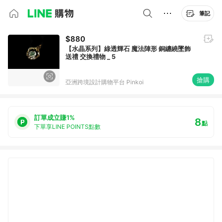
筆記
$880
【水晶系列】綠透輝石 魔法陣形 銅纏繞墜飾
送禮 交換禮物 _ 5
搶購
亞洲跨境設計購物平台 Pinkoi
訂單成立賺1%
8
點
下單享LINE POINTS點數