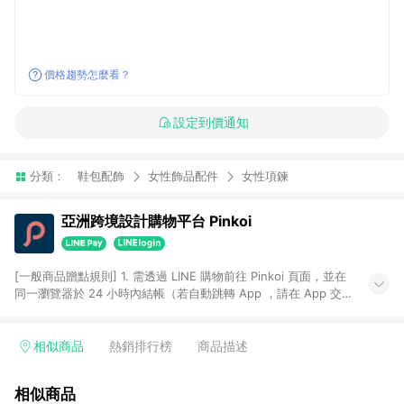
價格趨勢怎麼看？
設定到價通知
分類：
鞋包配飾
女性飾品配件
女性項鍊
亞洲跨境設計購物平台 Pinkoi
[一般商品贈點規則] 1. 需透過 LINE 購物前往 Pinkoi 頁面，並在
同一瀏覽器於 24 小時內結帳（若自動跳轉 App ，請在 App 交
易），才具點數回饋資格。 2. 點數回饋計算將扣除訂單金額中的
運費與金流手續費與手動輸入之優惠碼折扣。 3. LINE 購物點數
回饋訂單不得享有 Pinkoi 站方優惠，例如首購優惠，P coins，
相似商品
熱銷排行榜
商品描述
全站(不包含手動輸入之優惠碼)。 4. 透過 LINE 購物連結到
Pinkoi 以外之網站購買之商品不具贈點資格。 5. 取消訂單或退貨
相似商品
行為，不具贈點資格，部分退款不在此限。 6. APP 請更新至