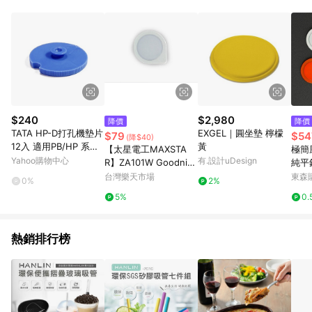
Android v4.6.0 / iOS v4.1.5 以上才具贈點資格。 7. 點數將於出
貨後 45 天後發送。 8. 群眾募資商品，禮物卡，開館保證金，補
運費，攤位費等不具贈點資格。 9. LINE 購物站上之商品規格、
顏色、價位、贈品如與 Pinkoi 商品資訊頁及購物車不符，以
Pinkoi 購物商品資訊頁及購物車標示為準。 10. 點數紅包使用規
則請以點數紅包活動說明為準。 11. 若於 LINE 購物前往 Pinkoi
頁面後才首次下載 Pinkoi APP 並完成訂單，不符合導購資格；承
上，首次下載 Pinkoi APP 後，需透過 LINE 購物前往 Pinkoi 頁
面，方享導購資格。
$240
$2,980
降價
降價
TATA HP-D打孔機墊片
EXGEL｜圓坐墊 檸檬
$79
$54
(降$40)
12入 適用PB/HP 系列
黃
【太星電工MAXSTA
極簡
打孔機
Yahoo購物中心
有.設計uDesign
R】ZA101W Goodnig
純平
ht水滴LED光感 小夜
吸支
台灣樂天市場
東森購
0%
2%
燈-白光
5%
0.
熱銷排行榜