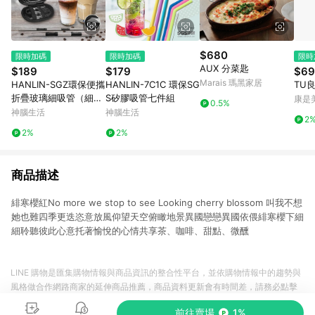
$680
限時加碼
限時加碼
限時
AUX 分菜匙
$189
$179
$69
Marais 瑪黑家居
HANLIN-SGZ環保便攜
HANLIN-7C1C 環保SG
TU
折疊玻璃細吸管（細
S矽膠吸管七件組
康是美
0.5%
管）
神腦生活
神腦生活
2
2%
2%
商品描述
緋寒櫻紅No more we stop to see Looking cherry blossom 叫我不想
她也難四季更迭恣意放風仰望天空俯瞰地景異國戀戀異國依偎緋寒櫻下細
細聆聽彼此心意托著愉悅的心情共享茶、咖啡、甜點、微醺
LINE 購物是匯集購物情報與商品資訊的整合性平台，並依購物情報中的趨勢與
風格做合作網路商家的延伸商品推薦，商品資料更新會有時間差，請務必點擊
商品至各合作網路商家，確認現售價與購物條件，一切資訊以合作廠商網頁為
前往賣場
1%
準。