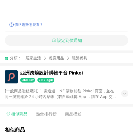
價格趨勢怎麼看？
設定到價通知
分類：
居家生活
餐廚用品
碗盤餐具
亞洲跨境設計購物平台 Pinkoi
[一般商品贈點規則] 1. 需透過 LINE 購物前往 Pinkoi 頁面，並在
同一瀏覽器於 24 小時內結帳（若自動跳轉 App ，請在 App 交
易），才具點數回饋資格。 2. 點數回饋計算將扣除訂單金額中的
運費與金流手續費與手動輸入之優惠碼折扣。 3. LINE 購物點數
回饋訂單不得享有 Pinkoi 站方優惠，例如首購優惠，P coins，
相似商品
熱銷排行榜
商品描述
全站(不包含手動輸入之優惠碼)。 4. 透過 LINE 購物連結到
Pinkoi 以外之網站購買之商品不具贈點資格。 5. 取消訂單或退貨
相似商品
行為，不具贈點資格，部分退款不在此限。 6. APP 請更新至