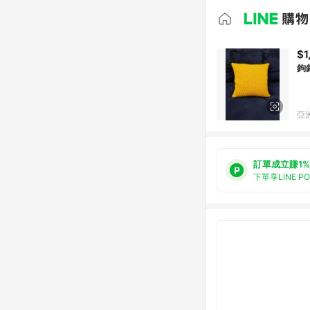
$1
鉤
亞洲
訂單成立賺1%
下單享LINE P