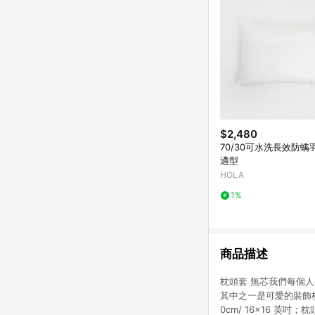
$2,480
70/30可水洗長效防螨
適型
HOLA
1%
商品描述
枕頭套 無芯我們每個
其中之一是可愛的裝飾枕
0cm/ 16x16 英