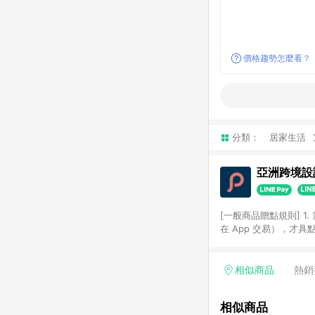
價格趨勢怎麼看？
分類：
居家生活
亞洲跨境設計
[一般商品贈點規則] 1.
在 App 交易），才
扣。 3. LINE 購物
碼)。 4. 透過 LIN
格，部分退款不在此限。 6. 
相似商品
熱銷
後發送。 8. 群眾募
顏色、價位、贈品如與 P
相似商品
使用規則請以點數紅包活動說