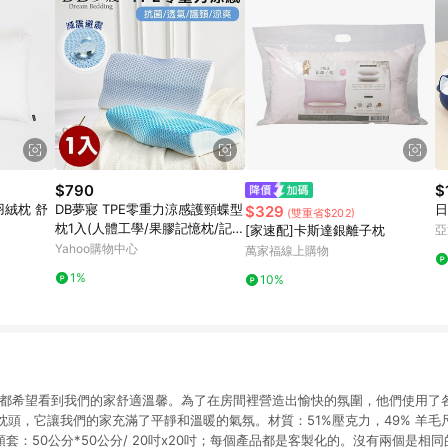
$790
$
羽絨枕 舒
DB夢寢 TPE零重力涼感護頸蝶型
日
$329
(雙重省$202)
枕1入(人體工學/果膠記憶枕/記憶
[家速配]卡斯達銀離子枕
亞
枕頭)
Yahoo購物中心
萬家福線上購物
1%
10%
人都希望看到我們的家舒適溫馨。為了在房間裡營造出愉快的氛圍，他們使用了
頭，它讓我們的家充滿了平靜和溫暖的氣氛。材質：51%壓克力，49% 羊毛尺
吋；枕頭套：50公分*50公分/ 20吋x20吋；每個產品都是客製化的。沒有兩個是