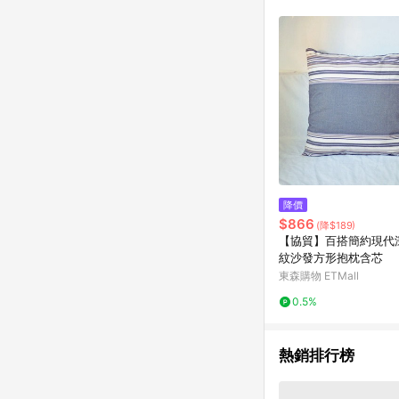
符合導購資格；承上，首次下
降價
$866
(降$189)
【協貿】百搭簡約現代
紋沙發方形抱枕含芯
東森購物 ETMall
0.5%
熱銷排行榜