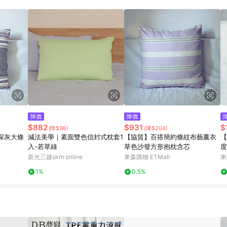
載 Pinkoi APP 後，需透過 LINE 購物前往 Pinkoi 頁面，方享導購資格
降價
降價
$882
$931
$
(降$98)
(降$204)
深灰大條
減法美學｜素面雙色信封式枕套1
【協貿】百搭簡約條紋布藝薰衣
【
入-若草綠
草色沙發方形抱枕含芯
度
新光三越skm online
東森購物 ETMall
東
1%
0.5%