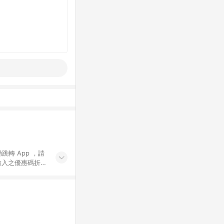
動跳轉 App ，請
輸入之優惠碼折
手動輸入之優惠
行為，不具贈點資
數將於出貨後 45 天
站上之商品規格、
 10. 點數紅包
PP 並完成訂單，不