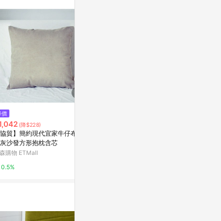
。
$1,715
降價
降價
軟木皮革抱枕套
1,042
$1,148
(降$228)
(降$252)
亞洲跨境設計購物
協貿】簡約現代宜家牛仔布中
【協貿】簡約復古懷舊亞麻小清
灰沙發方形抱枕含芯
新黑條紋沙發方形抱枕含芯
1%
森購物 ETMall
東森購物 ETMall
0.5%
0.5%