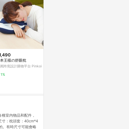
1,490
降價
降價
本王樣の舒眼枕
$8,800
$5,528
(降$4,400)
(降$2
洲跨境設計購物平台 Pinkoi
【GLORY】CBD草本忘憂 海鷗
日本代購 TEMP
護脊枕
ium Neck P
1%
憶枕 枕頭 人
上品寢具床墊館
台灣樂天市場
3%
5%
各種室內物品和配件，
寸：枕頭套：40cm*4
相同的。有時尺寸可能會略