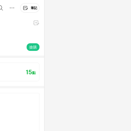
筆記
搶購
15
點