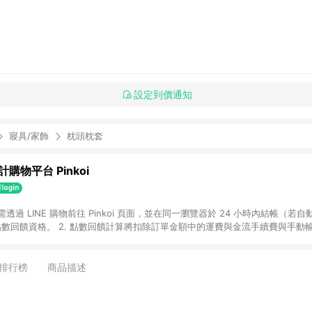
設定到價通知
寢具/家飾
枕頭枕套
購物平台 Pinkoi
 需透過 LINE 購物前往 Pinkoi 頁面，並在同一瀏覽器於 24 小時內結帳（若自
具點數回饋資格。 2. 點數回饋計算將扣除訂單金額中的運費與金流手續費與手動
點數回饋訂單不得享有 Pinkoi 站方優惠，例如首購優惠，P coins，全站(不包含
E 購物連結到 Pinkoi 以外之網站購買之商品不具贈點資格。 5. 取消訂單或退貨
APP 請更新至Android v4.6.0 / iOS v4.1.5 以上才具贈點資格。 7. 點
排行榜
商品描述
資商品，禮物卡，開館保證金，補運費，攤位費等不具贈點資格。 9. LINE 購物
inkoi 商品資訊頁及購物車不符，以 Pinkoi 購物商品資訊頁及購物車標示為準。
明為準。 11. 若於 LINE 購物前往 Pinkoi 頁面後才首次下載 Pinkoi A