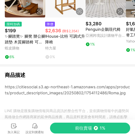
$3,280
$1,
限時加碼
降價
Penguin企鵝現代椅
好氣
$199
$2,636
(降$2,354)
脊工
亞洲跨境設計購物平台
✨腳踏凳✨ 腳凳 辦公腳
IHouse-比特 可調式升
Pinkoi
Yah
踏墊 木質腳踏椅 可調
降椅
1%
腳凳 三段式調整 腳底
蝦皮購物
特力屋
1
支撐墊 小孩穿鞋椅 沙
6%
0%
發墊腳板 桌上收納架
多用途腳
商品描述
https://citiesocial.s3.ap-northeast-1.amazonaws.com/apps/produc
ts/product_description_images/20250802/1754112486/Roma.jpg
LINE 購物是匯集購物情報與商品資訊的整合性平台，並依購物情報中的趨勢與
風格做合作網路商家的延伸商品推薦，商品資料更新會有時間差，請務必點擊
商品至各合作網路商家，確認現售價與購物條件，一切資訊以合作廠商網頁為
前往賣場
1%
準。
加入筆記
設定到價通知