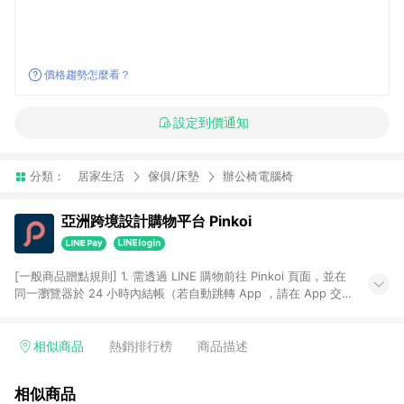
價格趨勢怎麼看？
設定到價通知
分類：
居家生活
傢俱/床墊
辦公椅電腦椅
亞洲跨境設計購物平台 Pinkoi
[一般商品贈點規則] 1. 需透過 LINE 購物前往 Pinkoi 頁面，並在
同一瀏覽器於 24 小時內結帳（若自動跳轉 App ，請在 App 交
易），才具點數回饋資格。 2. 點數回饋計算將扣除訂單金額中的
運費與金流手續費與手動輸入之優惠碼折扣。 3. LINE 購物點數
回饋訂單不得享有 Pinkoi 站方優惠，例如首購優惠，P coins，
相似商品
熱銷排行榜
商品描述
全站(不包含手動輸入之優惠碼)。 4. 透過 LINE 購物連結到
Pinkoi 以外之網站購買之商品不具贈點資格。 5. 取消訂單或退貨
相似商品
行為，不具贈點資格，部分退款不在此限。 6. APP 請更新至