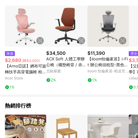
Android v4.6.0 / iOS v4.1.5 以上才具贈點資格。 7. 點數將於出
貨後 45 天後發送。 8. 群眾募資商品，禮物卡，開館保證金，補
運費，攤位費等不具贈點資格。 9. LINE 購物站上之商品規格、
顏色、價位、贈品如與 Pinkoi 商品資訊頁及購物車不符，以
Pinkoi 購物商品資訊頁及購物車標示為準。 10. 點數紅包使用規
則請以點數紅包活動說明為準。 11. 若於 LINE 購物前往 Pinkoi
頁面後才首次下載 Pinkoi APP 並完成訂單，不符合導購資格；承
上，首次下載 Pinkoi APP 後，需透過 LINE 購物前往 Pinkoi 頁
面，方享導購資格。
$34,500
$11,390
降價
歷史
ACX Soft 人體工學辦
【iloom怡倫家居】i-Fi
$2,680
$3,
(降$4,000)
公椅（襯墊椅背 / 赤陶
t 辦公椅頭枕型-黑色
【Arno亞諾】網布可旋
【父
褐布料 / 深黑色框架 /
電腦椅 人體工學椅 升
北歐櫥窗
iloom 怡倫家居-蝦皮官
轉扶手高背電腦椅 粉紅
學】
固定式扶手）
降椅 書桌椅 椅子
方旗艦店
色
椅 
Acer Store
citi
2%
1%
1%
0.
熱銷排行榜