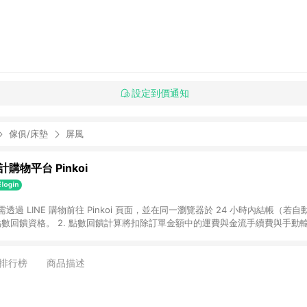
設定到價通知
傢俱/床墊
屏風
購物平台 Pinkoi
 需透過 LINE 購物前往 Pinkoi 頁面，並在同一瀏覽器於 24 小時內結帳（若自
具點數回饋資格。 2. 點數回饋計算將扣除訂單金額中的運費與金流手續費與手動
點數回饋訂單不得享有 Pinkoi 站方優惠，例如首購優惠，P coins，全站(不包含
E 購物連結到 Pinkoi 以外之網站購買之商品不具贈點資格。 5. 取消訂單或退貨
APP 請更新至Android v4.6.0 / iOS v4.1.5 以上才具贈點資格。 7. 點
排行榜
商品描述
資商品，禮物卡，開館保證金，補運費，攤位費等不具贈點資格。 9. LINE 購物
inkoi 商品資訊頁及購物車不符，以 Pinkoi 購物商品資訊頁及購物車標示為準。
明為準。 11. 若於 LINE 購物前往 Pinkoi 頁面後才首次下載 Pinkoi A