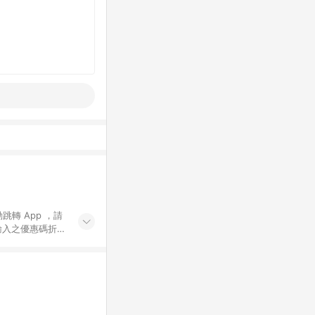
動跳轉 App ，請
輸入之優惠碼折
手動輸入之優惠
行為，不具贈點資
數將於出貨後 45 天
站上之商品規格、
 10. 點數紅包
PP 並完成訂單，不