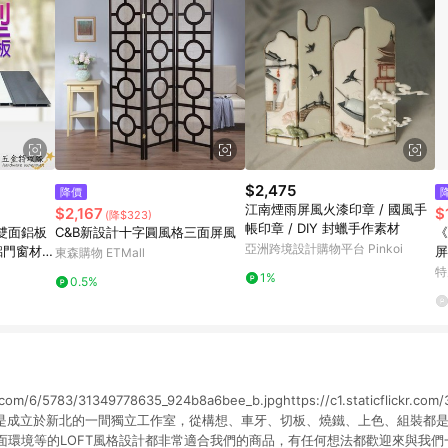
$2,475
降價
江南煙雨屏風火漆印章 / 國風手
$2,167
$
(降$323)
帳印章 / DIY 封蠟手作素材
C&B新設計十字圓風格三面屏風
《
亞洲跨境設計購物平台 Pinkoi
鋁門窗材料
屏
東森購物 ETMall
五金
特
1%
0.5%
ckr.com/6/5783/31349778635_924b8a6bee_b.jpghttps://c1.staticflickr.co
jpg我們是成立於新北的一間獨立工作室，從構想、車牙、切板、燒鐵、上色、組裝
面環境等的LOFT風格設計都非常適合我們的商品，有任何想法都歡迎來與我們