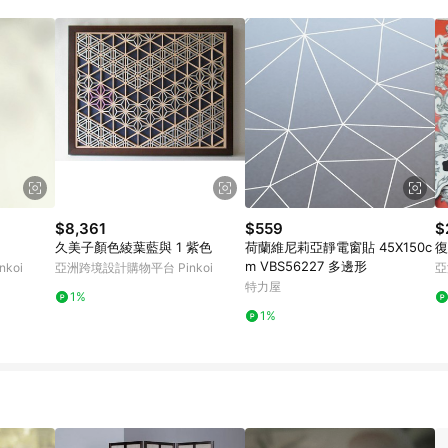
載 Pinkoi APP 後，需透過 LINE 購物前往 Pinkoi 頁面，方享導購資格
$8,361
$559
$
久美子顏色綾葉藍與 1 紫色
荷蘭維尼莉亞靜電窗貼 45X150c
復
m VBS56227 多邊形
koi
亞洲跨境設計購物平台 Pinkoi
亞
特力屋
1%
1%