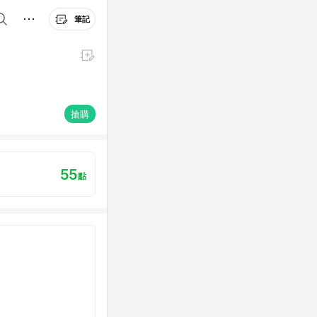
筆記
搶購
55
點