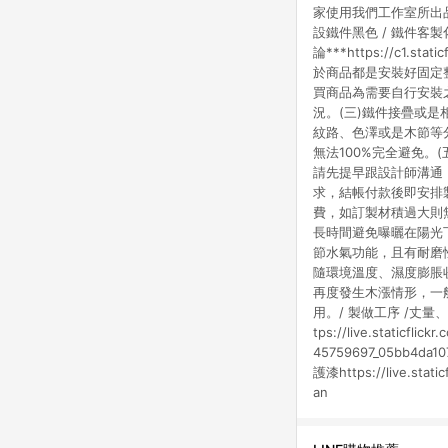
家使用我們工作室所出品的商品也是
設鐵件黑色 / 鐵件客製
論***https://c1.s
於商品都是安裝好固定
買商品為需要自行安裝
況。(三)鐵件接疊或
紋路、色澤或是木節等
無法100%完全避免
請先提早跟設計師溝通
求，結帳付款後即安排
費，如訂製材積過大則無法運送，敬
長時間避免曝曬在陽光
節水氣功能，且有耐磨
隨環境溫度、濕度膨脹
再度發生木漲情形，一
用。/ 製做工序 /丈量、裁切、備
tps://live.staticfli
45759697_05bb4da10
護漆https://live.sta
an