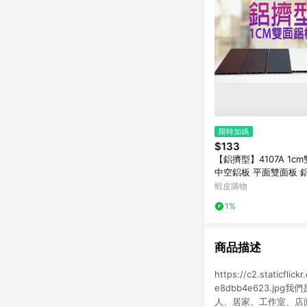
限時加碼
$133
【鋁擠型】4107A 1cm雙面鋁板
中空鋁板 平面雙面板 
鋁材 鋁門窗 紗門 DIY
蝦皮購物
1%
商品描述
https://c2.staticfli
e8dbb4e623.
人、居家、工作室、店