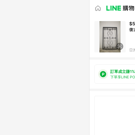
$5
復
亞洲
訂單成立賺1%
下單享LINE P