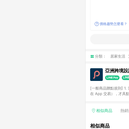
價格趨勢怎麼看？
分類：
居家生活
亞洲跨境設計
[一般商品贈點規則] 1.
在 App 交易），才
扣。 3. LINE 購物
碼)。 4. 透過 LIN
格，部分退款不在此限。 6. 
相似商品
熱銷
後發送。 8. 群眾募
顏色、價位、贈品如與 P
相似商品
使用規則請以點數紅包活動說