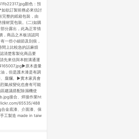
1fb22317.jpg顏色：預
***如欲訂製前務必來信討
一組商品都會有完整的紙箱包裝，由
撞材質包裝。(二)如購
會部分露出，此為正常情
報價，商品之木板須認同
會有一些小細節及刮痕，
時間上比較急的話麻煩
確認清楚客製化商品要
前請先來信與本館溝通運
84165007.jpg►原木盡量
木油，但是護木漆是有調
漆、腐爛。►實木家具會
劇烈氣候變化也會有可能
地區建議搭配除濕機使
721_b.jpg接合、焊接作業ht
flickr.com/65535/488
f19_b.jpg合金底漆、介面漆、保
台灣手工製造 made in taiw