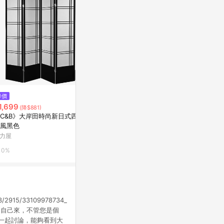
$1,115
降價
降價
*限時販售*_30
1,699
$29,860
(降$881)
(降$7,940)
日本境內寄送
C&B》大岸田時尚新日式四面
直人木業-TESS淺橡極簡風玄關
亞洲跨境設計購物
風黑色
隔間櫃組180公分(中空60公分
+屏風60公分+開放短門60公分)
力屋
特力屋
1%
0%
0%
m/3/2915/33109978734_
都是自己來，不管您是個
一起討論，能夠看到大