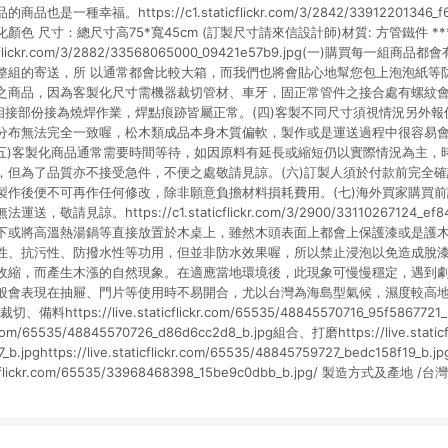
一種幸福。https://c1.staticflickr.com/3/2842/33912201346_f6
化顏色 尺寸：總尺寸高75*寬45cm (訂製尺寸請來信設計師)材質: 方管鐵件 
taticflickr.com/3/2882/33568065000_09421e57b9.jpg(一)購買每
整組的寄送，所 以通常都會比較大箱，而我們也將會貼心地幫您包上泡泡紙等防
之商品，因為客製化尺寸需機器裁切管材、車牙，固正常管件之接合處有螺紋
是相接部份接為燒焊作業，焊點痕跡皆屬正常。(四)客製不同尺寸須視情況另外
分布無法完全一致喔，松木類成品本身木質偏軟，製作或是運送過程中很容易
。(五)客製化商品通常需要時間等待，如因原料有延長或縮短仍以實際情況為主，
，但為了品質亦不接受急件，不便之處敬請見諒。(六)訂製人須於付款前完全
製作後便不可再作任何修改，除非願意負擔材料損耗費用。(七)海外買家購買
請見諒。https://c1.staticflickr.com/3/2900/33110267124_ef
下或將高溫熱湯鍋等直接放置於木桌上，雖然木頭表面上都會上保護漆或是護
性、抗污性、防撥水性等功用，但並非防水效果喔，所以禁止浸泡以免造成脫
收縮，而產生木漲的自然現象。在適應當地環境後，此現象可慢慢穩定，遇到
般會表現在抽屜、門片等使用時不易開合，尤以台灣為海島型氣候，濕度較高
料https://live.staticflickr.com/65535/48845570716_95f5867
ckr.com/65535/48845570726_d86d6cc2d8_b.jpg組合、打磨https://live.static
7_b.jpghttps://live.staticflickr.com/65535/48845759727_bedc158
ticflickr.com/65535/33968468398_15be9c0dbb_b.jpg/ 製造方式及產地 /