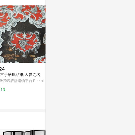
。
24
$139
限時加碼
古手繪風貼紙 因愛之名
大穩自黏窗貼45X150cm素面RC
$25
H90120
洲跨境設計購物平台 Pinkoi
🎀免運臺灣有
特力屋
福字祝福氛圍
1%
裝飾diy防水
蝦皮購物
1%
3.2%