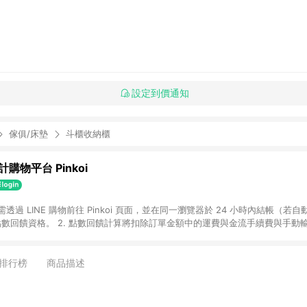
設定到價通知
傢俱/床墊
斗櫃收納櫃
購物平台 Pinkoi
 需透過 LINE 購物前往 Pinkoi 頁面，並在同一瀏覽器於 24 小時內結帳（若自
具點數回饋資格。 2. 點數回饋計算將扣除訂單金額中的運費與金流手續費與手動
點數回饋訂單不得享有 Pinkoi 站方優惠，例如首購優惠，P coins，全站(不包含
E 購物連結到 Pinkoi 以外之網站購買之商品不具贈點資格。 5. 取消訂單或退貨
APP 請更新至Android v4.6.0 / iOS v4.1.5 以上才具贈點資格。 7. 點
排行榜
商品描述
資商品，禮物卡，開館保證金，補運費，攤位費等不具贈點資格。 9. LINE 購物
inkoi 商品資訊頁及購物車不符，以 Pinkoi 購物商品資訊頁及購物車標示為準。
明為準。 11. 若於 LINE 購物前往 Pinkoi 頁面後才首次下載 Pinkoi A