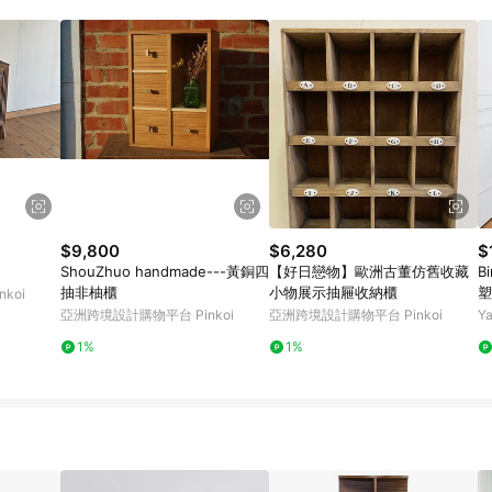
載 Pinkoi APP 後，需透過 LINE 購物前往 Pinkoi 頁面，方享導購資格
$9,800
$6,280
$
ShouZhuo handmade---黃銅四
【好日戀物】歐洲古董仿舊收藏
B
抽非柚櫃
小物展示抽屜收納櫃
塑
koi
色
亞洲跨境設計購物平台 Pinkoi
亞洲跨境設計購物平台 Pinkoi
Y
1%
1%