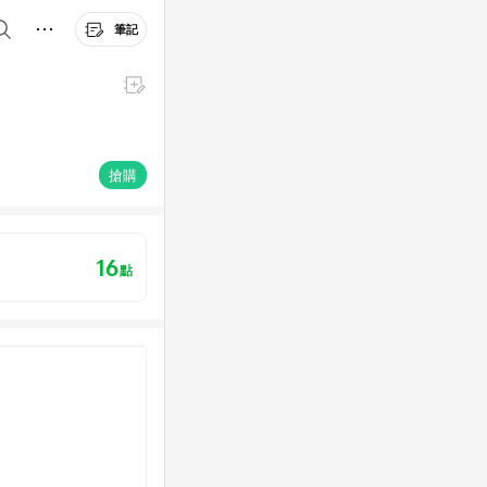
筆記
搶購
16
點