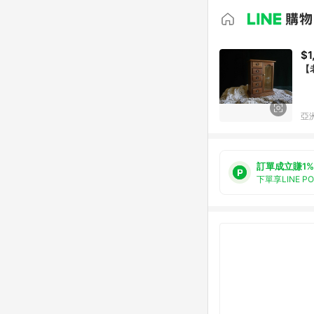
$1
【
亞洲
訂單成立賺1%
下單享LINE P