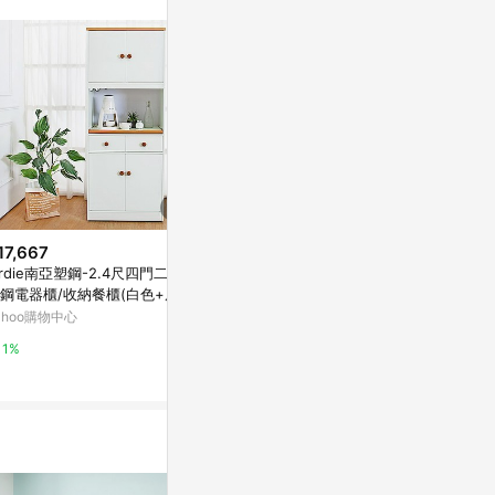
。
17,667
$1,288
$1,688
irdie南亞塑鋼-2.4尺四門二抽
【老時光 OLD-TIME】早期二手
【老時光 OL
鋼電器櫃/收納餐櫃(白色+原木
台灣製木製珠寶櫃
製雕刻玻璃珠
)-72x41x180cm
ahoo購物中心
亞洲跨境設計購物平台 Pinkoi
亞洲跨境設計購物
1%
1%
1%