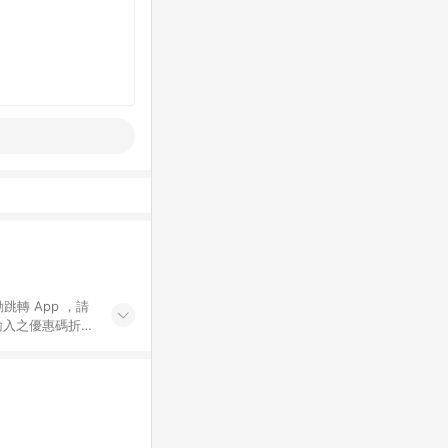
動跳轉 App ，請
輸入之優惠碼折
手動輸入之優惠
行為，不具贈點資
數將於出貨後 45 天
站上之商品規格、
 10. 點數紅包
PP 並完成訂單，不