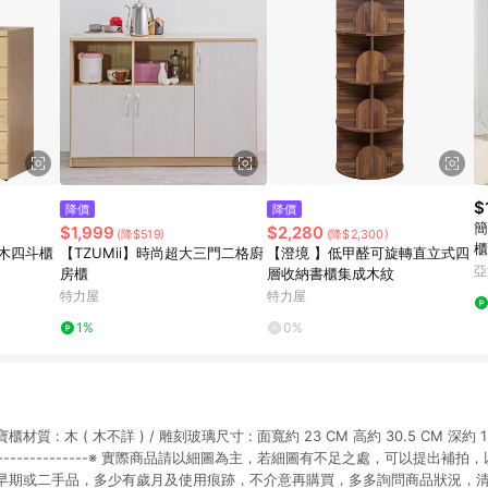
$
降價
降價
簡
$1,999
$2,280
(降$519)
(降$2,300)
櫃
松木四斗櫃
【TZUMii】時尚超大三門二格廚
【澄境 】低甲醛可旋轉直立式四
亞
房櫃
層收納書櫃集成木紋
特力屋
特力屋
1%
0%
: 木 ( 木不詳 ) / 雕刻玻璃尺寸 : 面寬約 23 CM 高約 30.5 CM 深約 12 CM-
----------------------※ 實際商品請以細圖為主，若細圖有不足之處，可以提
早期或二手品，多少有歲月及使用痕跡，不介意再購買，多多詢問商品狀況，