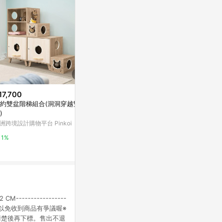
17,700
$380
限時加碼
約雙盆階梯組合(洞洞穿越雙層
【好氣氛家居】全白簡約五層抽
$12,650
)
屜收納櫃
【唯熙傢俱】
洲跨境設計購物平台 Pinkoi
Yahoo購物中心
櫃
萬家福線上購
1%
1%
3%
----------------
出補拍，以免收到商品有爭議喔※
清楚後再下標。售出不退