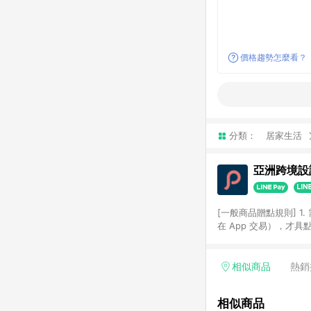
價格趨勢怎麼看？
分類：
居家生活
亞洲跨境設計
[一般商品贈點規則] 1.
在 App 交易），才
扣。 3. LINE 購物
碼)。 4. 透過 LIN
格，部分退款不在此限。 6. 
相似商品
熱銷
後發送。 8. 群眾募
顏色、價位、贈品如與 P
相似商品
使用規則請以點數紅包活動說