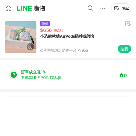
筆記
降價
$656
(降$34)
小恐龍軟糖AirPods防摔保護套
搶購
亞洲跨境設計購物平台 Pinkoi
訂單成立賺1%
6
點
下單享LINE POINTS點數