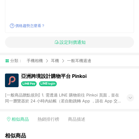
價格趨勢怎麼看？
設定到價通知
分類：
手機相機
耳機
一般耳機週邊
亞洲跨境設計購物平台 Pinkoi
[一般商品贈點規則] 1. 需透過 LINE 購物前往 Pinkoi 頁面，並在
同一瀏覽器於 24 小時內結帳（若自動跳轉 App ，請在 App 交
易），才具點數回饋資格。 2. 點數回饋計算將扣除訂單金額中的
運費與金流手續費與手動輸入之優惠碼折扣。 3. LINE 購物點數
回饋訂單不得享有 Pinkoi 站方優惠，例如首購優惠，P coins，
相似商品
熱銷排行榜
商品描述
全站(不包含手動輸入之優惠碼)。 4. 透過 LINE 購物連結到
Pinkoi 以外之網站購買之商品不具贈點資格。 5. 取消訂單或退貨
相似商品
行為，不具贈點資格，部分退款不在此限。 6. APP 請更新至