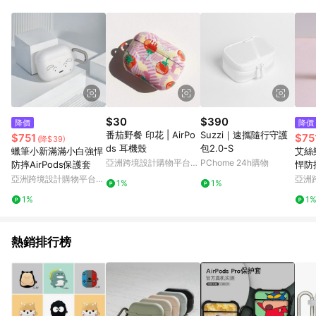
Android v4.6.0 / iOS v4.1.5 以上才具贈點資格。 7. 點數將於出
貨後 45 天後發送。 8. 群眾募資商品，禮物卡，開館保證金，補
運費，攤位費等不具贈點資格。 9. LINE 購物站上之商品規格、
顏色、價位、贈品如與 Pinkoi 商品資訊頁及購物車不符，以
Pinkoi 購物商品資訊頁及購物車標示為準。 10. 點數紅包使用規
則請以點數紅包活動說明為準。 11. 若於 LINE 購物前往 Pinkoi
頁面後才首次下載 Pinkoi APP 並完成訂單，不符合導購資格；承
上，首次下載 Pinkoi APP 後，需透過 LINE 購物前往 Pinkoi 頁
面，方享導購資格。
$30
$390
降價
降價
番茄野餐 印花 | AirPo
Suzzi｜速攜隨行守護
$751
$75
(降$39)
ds 耳機殼
包2.0-S
蠟筆小新滿滿小白強悍
艾絲
亞洲跨境設計購物平台
PChome 24h購物
防摔AirPods保護套
悍防摔
Pinkoi
亞洲跨境設計購物平台
亞洲
1%
1%
Pinkoi
Pinko
1%
1
熱銷排行榜