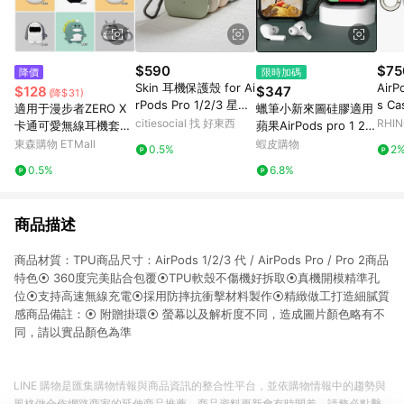
$590
$75
降價
限時加碼
Skin 耳機保護殼 for Ai
AirP
$128
$347
(降$31)
rPods Pro 1/2/3 星際
s Ca
適用于漫步者ZERO X
蠟筆小新來圖硅膠適用
銀/pro 3
ff 
citiesocial 找 好東西
RHI
卡通可愛無線耳機套花
蘋果AirPods pro 1 2 3
再ZEROX硅膠防摔立體
4保護套耳機殼
東森購物 ETMall
蝦皮購物
0.5%
2
個性創意軟殼zerox動
0.5%
6.8%
漫防刮藍牙充電倉保護
套萌
商品描述
商品材質：TPU商品尺寸：AirPods 1/2/3 代 / AirPods Pro / Pro 2商品
特色⦿ 360度完美貼合包覆⦿TPU軟殼不傷機好拆取⦿真機開模精準孔
位⦿支持高速無線充電⦿採用防摔抗衝擊材料製作⦿精緻做工打造細膩質
感商品備註：⦿ 附贈掛環⦿ 螢幕以及解析度不同，造成圖片顏色略有不
同，請以實品顏色為準
LINE 購物是匯集購物情報與商品資訊的整合性平台，並依購物情報中的趨勢與
風格做合作網路商家的延伸商品推薦，商品資料更新會有時間差，請務必點擊