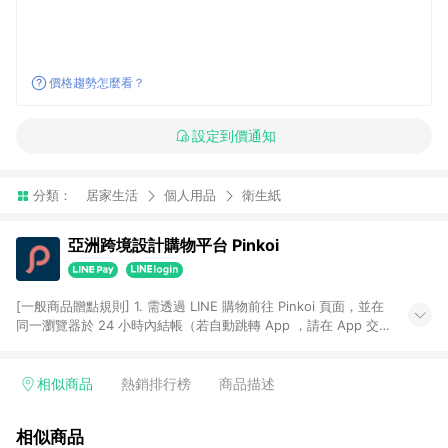
價格趨勢怎麼看？
設定到價通知
分類：
居家生活
個人用品
衛生紙
亞洲跨境設計購物平台 Pinkoi
[一般商品贈點規則] 1. 需透過 LINE 購物前往 Pinkoi 頁面，並在
同一瀏覽器於 24 小時內結帳（若自動跳轉 App ，請在 App 交
易），才具點數回饋資格。 2. 點數回饋計算將扣除訂單金額中的
運費與金流手續費與手動輸入之優惠碼折扣。 3. LINE 購物點數
回饋訂單不得享有 Pinkoi 站方優惠，例如首購優惠，P coins，
相似商品
熱銷排行榜
商品描述
全站(不包含手動輸入之優惠碼)。 4. 透過 LINE 購物連結到
Pinkoi 以外之網站購買之商品不具贈點資格。 5. 取消訂單或退貨
相似商品
行為，不具贈點資格，部分退款不在此限。 6. APP 請更新至