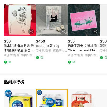
Android v4.6.0 / iOS v4.1.5 以上才具贈點資格。 7. 點數將於出
貨後 45 天後發送。 8. 群眾募資商品，禮物卡，開館保證金，補
運費，攤位費等不具贈點資格。 9. LINE 購物站上之商品規格、
顏色、價位、贈品如與 Pinkoi 商品資訊頁及購物車不符，以
Pinkoi 購物商品資訊頁及購物車標示為準。 10. 點數紅包使用規
則請以點數紅包活動說明為準。 11. 若於 LINE 購物前往 Pinkoi
頁面後才首次下載 Pinkoi APP 並完成訂單，不符合導購資格；承
上，首次下載 Pinkoi APP 後，需透過 LINE 購物前往 Pinkoi 頁
面，方享導購資格。
$50
$450
$55
$50
防水貼紙 機車貼紙 行
poster 海報_fog
插畫手寫卡片 聖誕節-
龍龍
李箱貼紙 嘴唇 安全帽
Christmas and Chill
亞洲跨境設計購物平台
亞洲
貼紙 悠遊卡
Pinkoi
Pinko
亞洲跨境設計購物平台
亞洲跨境設計購物平台
1%
1
Pinkoi
Pinkoi
1%
1%
熱銷排行榜