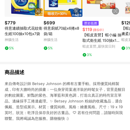
$779
$699
$12
歷史低價
得意連續抽取式花紋衛
得意廚紙70組x6捲x8
【蝦
$119
(降$61)
生紙100抽x10包x7袋
袋/箱
膚柔
【蝦皮直營】蝦小編 抽
FC-
神腦生活
神腦生活
蝦皮
取式衛生紙 150抽x12
取衛
包/串 揪探吉 柔軟 居家
蝦皮直營_最快當日到
5%
5%
3
3%
商品描述
來自傳奇設計師 Betsey Johnson 的稀有古董手帕。採用優質純棉製
成，印有大膽時尚的插畫：一位身穿荷葉邊洋裝的時髦女子，背景是醒目
的豹紋圖案。鮮豔的紫色、海軍藍和黃色調，打造出真正的時尚宣言單
品。邊緣採手工捲邊處理。✨ Betsey Johnson 粉絲的收藏逸品，適合
佩戴、造型或展示。材質：優質純棉。風格：繪畫風格。尺寸：19 x 19
英吋。狀況：乾淨且保存良好的古董品。♡ 若有任何問題，請隨時與我
聯繫。我將竭誠為您服務。購物愉快 :)