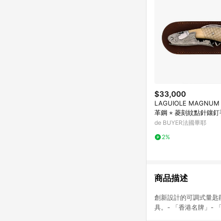
$33,000
LAGUIOLE MAGNUM
革鋼 ⋆ 菱刻紋點針鑲釘手
牛角酒刀
de BUYER法國畢耶
2%
商品描述
創新設計的可調式量匙
具。- 「香港名牌」-