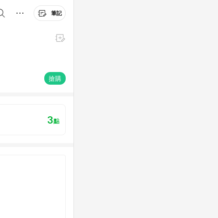
筆記
搶購
3
點