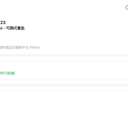
323
ol - 可調式量匙
跨境設計購物平台 Pinkoi
OINTS點數