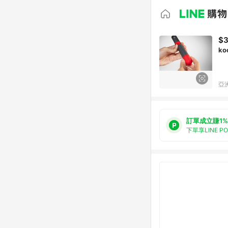
$
ko
亞洲
訂單成立賺1%
下單享LINE P