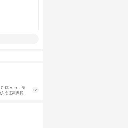
動跳轉 App ，請
輸入之優惠碼折
手動輸入之優惠
行為，不具贈點資
數將於出貨後 45 天
站上之商品規格、
 10. 點數紅包
PP 並完成訂單，不