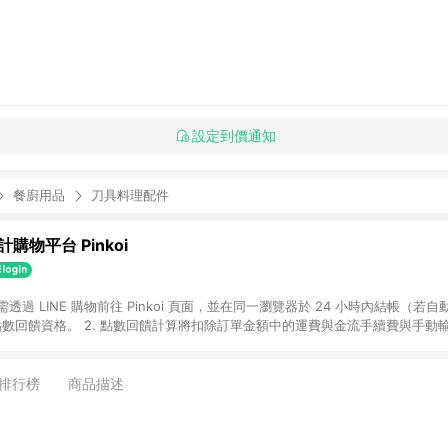
設定到價通知
餐廚用品
刀具料理配件
購物平台 Pinkoi
 需透過 LINE 購物前往 Pinkoi 頁面，並在同一瀏覽器於 24 小時內結帳（若自
具點數回饋資格。 2. 點數回饋計算將扣除訂單金額中的運費與金流手續費與手動
點數回饋訂單不得享有 Pinkoi 站方優惠，例如首購優惠，P coins，全站(不包含
E 購物連結到 Pinkoi 以外之網站購買之商品不具贈點資格。 5. 取消訂單或退貨
APP 請更新至Android v4.6.0 / iOS v4.1.5 以上才具贈點資格。 7. 點
排行榜
商品描述
資商品，禮物卡，開館保證金，補運費，攤位費等不具贈點資格。 9. LINE 購物
inkoi 商品資訊頁及購物車不符，以 Pinkoi 購物商品資訊頁及購物車標示為準。
明為準。 11. 若於 LINE 購物前往 Pinkoi 頁面後才首次下載 Pinkoi A