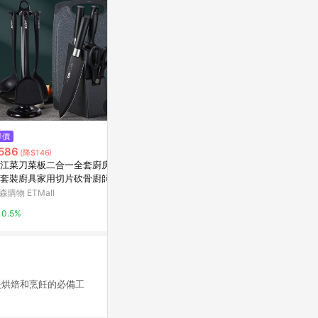
降價
限時加碼
歷史低價
586
$14
$392
(降$146)
(降$98)
江菜刀菜板二合一全套廚房刀
臺灣🙌8H出🔥鋁箔保鮮袋密封袋
日本製造Shim
套裝廚具家用切片砍骨廚師刀
拉鏈式食品級保鮮袋家用肉類冰
美)肉片捶打
合
箱食物冷凍收納袋 鋁箔保鮮袋 鋁
森購物 ETMall
蝦皮購物
東森購物 ETMa
箔密封袋 拉鏈式保鮮袋 密封袋
0.5%
4.8%
0.5%
是烘焙和烹飪的必備工