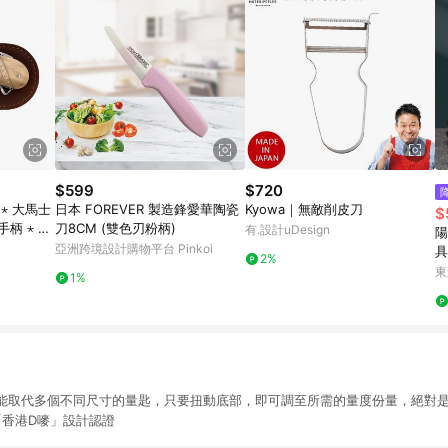
$599
$720
 ⋆ 大馬士
日本 FOREVER 製造鋒愛華陶瓷
Kyowa｜無敵削皮刀
$
柄 ⋆ 白
刀8CM (雙色刃粉柄)
有.設計uDesign
陽
亞洲跨境設計購物平台 Pinkoi
具
2%
組
東
1%
能取代多個不同尺寸的量匙，只要扭動底部，即可調至所需的量度份量，絕對
 「香港D嘜」設計認證