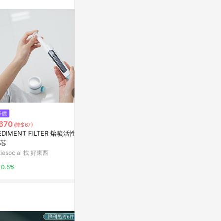
。
$799
$38
降價
Matador 防水耐候抽拉式密封隨
《cowie》
670
(降$67)
身藥盒 7格裝
拌子 中環 PTFE 
EDIMENT FILTER 熔噴活性碳
onal
Marais 瑪黑家居
台灣樂天市場
芯
itiesocial 找 好東西
0.5%
3%
0.5%