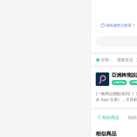
價格趨勢怎麼看？
分類：
居家生活
亞洲跨境設計
[一般商品贈點規則] 1.
在 App 交易），才
扣。 3. LINE 購物
碼)。 4. 透過 LIN
格，部分退款不在此限。 6. 
相似商品
熱銷
後發送。 8. 群眾募
顏色、價位、贈品如與 P
相似商品
使用規則請以點數紅包活動說