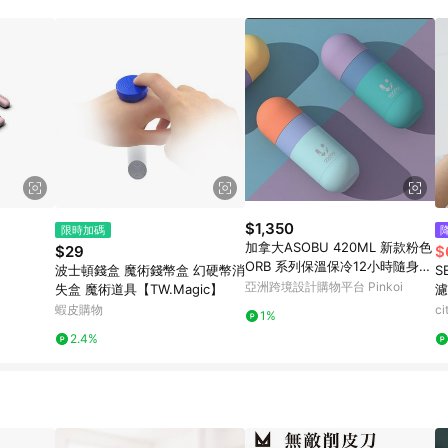
載 Pinkoi APP 後，需透過 LINE 購物前往 Pinkoi 頁面，方享導購資格
$1,350
限時加碼
加拿大ASOBU 420ML 新款粉色
$29
$
ORB 系列保溫保冷12小時隨身時
波士頓錢盒 魔術錢幣盒 幻硬幣消
S
尚水杯
亞洲跨境設計購物平台 Pinkoi
失盒 魔術道具【TW.Magic】
濾
蝦皮購物
c
1%
2.4%