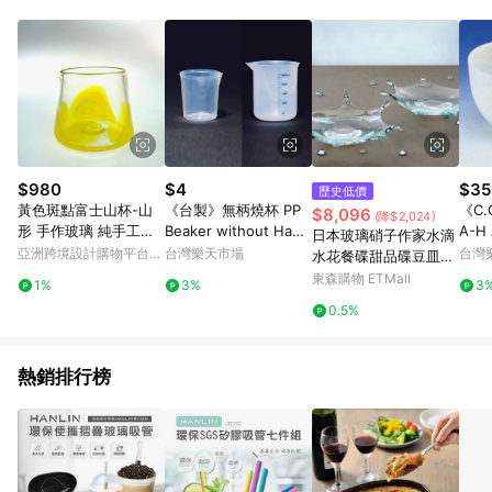
Android v4.6.0 / iOS v4.1.5 以上才具贈點資格。 7. 點數將於出
貨後 45 天後發送。 8. 群眾募資商品，禮物卡，開館保證金，補
運費，攤位費等不具贈點資格。 9. LINE 購物站上之商品規格、
顏色、價位、贈品如與 Pinkoi 商品資訊頁及購物車不符，以
Pinkoi 購物商品資訊頁及購物車標示為準。 10. 點數紅包使用規
則請以點數紅包活動說明為準。 11. 若於 LINE 購物前往 Pinkoi
頁面後才首次下載 Pinkoi APP 並完成訂單，不符合導購資格；承
上，首次下載 Pinkoi APP 後，需透過 LINE 購物前往 Pinkoi 頁
面，方享導購資格。
$980
$4
$35
歷史低價
黃色斑點富士山杯-山
《台製》無柄燒杯 PP
《C
$8,096
(降$2,024)
形 手作玻璃 純手工吹
Beaker without Hand
A-H 
日本玻璃硝子作家水滴
製
le, PP
e, S
亞洲跨境設計購物平台
台灣樂天市場
台灣
水花餐碟甜品碟豆皿可
Pinkoi
愛展會購入香立熏香插
東森購物 ETMall
1%
3%
3
0.5%
熱銷排行榜