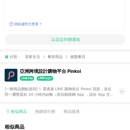
價格趨勢怎麼看？
設定到價通知
分類：
居家生活
餐廚用品
碗盤餐具
亞洲跨境設計購物平台 Pinkoi
[一般商品贈點規則] 1. 需透過 LINE 購物前往 Pinkoi 頁面，並在
同一瀏覽器於 24 小時內結帳（若自動跳轉 App ，請在 App 交
易），才具點數回饋資格。 2. 點數回饋計算將扣除訂單金額中的
運費與金流手續費與手動輸入之優惠碼折扣。 3. LINE 購物點數
回饋訂單不得享有 Pinkoi 站方優惠，例如首購優惠，P coins，
相似商品
熱銷排行榜
商品描述
全站(不包含手動輸入之優惠碼)。 4. 透過 LINE 購物連結到
Pinkoi 以外之網站購買之商品不具贈點資格。 5. 取消訂單或退貨
相似商品
行為，不具贈點資格，部分退款不在此限。 6. APP 請更新至