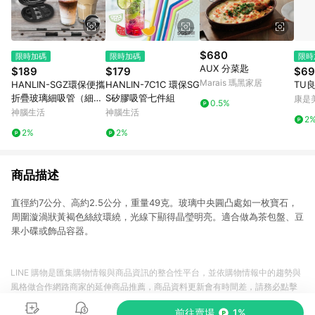
$680
限時加碼
限時加碼
限時
AUX 分菜匙
$189
$179
$69
Marais 瑪黑家居
HANLIN-SGZ環保便攜
HANLIN-7C1C 環保SG
TU
折疊玻璃細吸管（細
S矽膠吸管七件組
康是美
0.5%
管）
神腦生活
神腦生活
2
2%
2%
商品描述
直徑約7公分、高約2.5公分，重量49克。玻璃中央圓凸處如一枚寶石，
周圍漩渦狀黃褐色絲紋環繞，光線下顯得晶瑩明亮。適合做為茶包盤、豆
果小碟或飾品容器。
LINE 購物是匯集購物情報與商品資訊的整合性平台，並依購物情報中的趨勢與
風格做合作網路商家的延伸商品推薦，商品資料更新會有時間差，請務必點擊
商品至各合作網路商家，確認現售價與購物條件，一切資訊以合作廠商網頁為
前往賣場
1%
準。