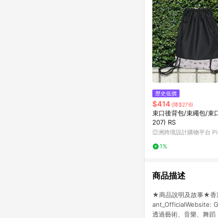
歷史低價
$414
(降$276)
束口後背包/束繩包/束口袋
207) RS
亞洲跨境設計購物平台 Pin
1%
商品描述
★商品說明及故事★香港原創品
ant_OfficialW
透過藝術、音樂、舞蹈，