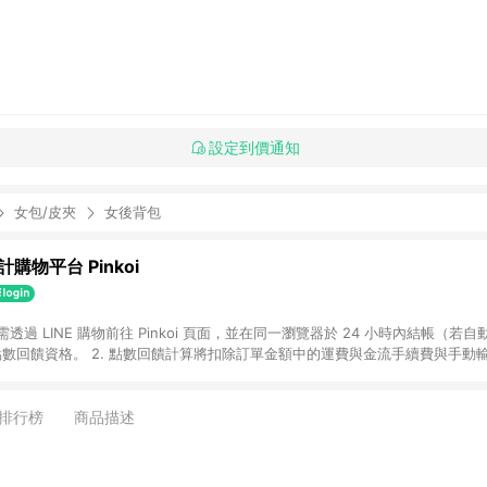
設定到價通知
女包/皮夾
女後背包
購物平台 Pinkoi
 需透過 LINE 購物前往 Pinkoi 頁面，並在同一瀏覽器於 24 小時內結帳（若自
具點數回饋資格。 2. 點數回饋計算將扣除訂單金額中的運費與金流手續費與手動
點數回饋訂單不得享有 Pinkoi 站方優惠，例如首購優惠，P coins，全站(不包含
E 購物連結到 Pinkoi 以外之網站購買之商品不具贈點資格。 5. 取消訂單或退貨
APP 請更新至Android v4.6.0 / iOS v4.1.5 以上才具贈點資格。 7. 點
排行榜
商品描述
資商品，禮物卡，開館保證金，補運費，攤位費等不具贈點資格。 9. LINE 購物
inkoi 商品資訊頁及購物車不符，以 Pinkoi 購物商品資訊頁及購物車標示為準。
明為準。 11. 若於 LINE 購物前往 Pinkoi 頁面後才首次下載 Pinkoi A