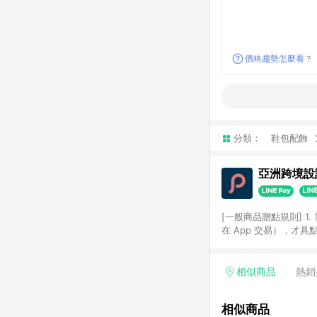
價格趨勢怎麼看？
分類：
鞋包配飾
亞洲跨境設計
[一般商品贈點規則] 1.
在 App 交易），才
扣。 3. LINE 購物
碼)。 4. 透過 LIN
格，部分退款不在此限。 6. 
相似商品
熱銷
後發送。 8. 群眾募
顏色、價位、贈品如與 P
相似商品
使用規則請以點數紅包活動說