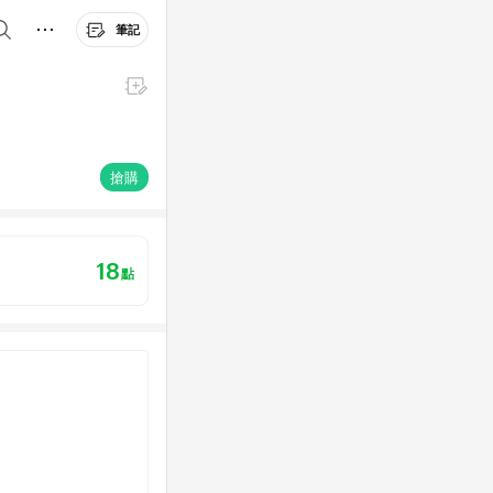
筆記
搶購
18
點