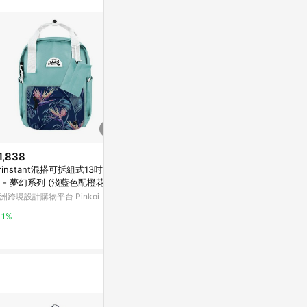
。
1,838
$890
降價
rinstant混搭可拆組式13吋後背
旅行包包 空氣後背包 – 紫彩沒牙
$1,215
(降$13
 - 夢幻系列 (淺藍色配橙花)
老虎秋冬新時尚
法國Les Deg
洲跨境設計購物平台 Pinkoi
亞洲跨境設計購物平台 Pinkoi
(獅子/傑利克
東森購物 ETMa
1%
1%
0.5%