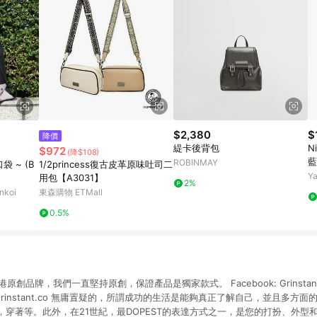
$2,380
$
降價
緹卡後背包
N
$972
(降$108)
藍
ROBINMAY
 ~ (B
1/2princess復古皮革原味吐司二
包
Y
用包【A3031】
2%
koi
東森購物 ETMall
0.5%
牌，我們一直堅持原創，保證產品是獨家款式。 Facebook: Grinstant HKIn
ebsite: Grinstant.co 無庸置疑的，所謂成功的生活是能夠真正了解自己，並且
穿著等。此外，在21世紀，最DOPEST的表達方式之一，是您的打扮、外型和個人形