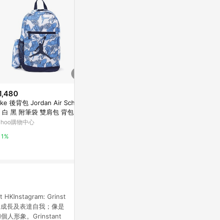
1,480
歷史低價
降價
ike 後背包 Jordan Air School
$3,836
$24,588
(降$1,644)
(降
 白 黑 附筆袋 雙肩包 背包 書
KARISSA EVO 翻蓋後背包
LONGCHAM
 包包 JD2523015PS-004
ahoo購物中心
PLIAGE C
Samsonite 官方網站
餃包(黑)
PChome 24h
1%
2%
1%
stagram: Grinst
多方面的成長及表達自我；像是
象。Grinstant