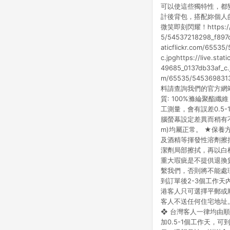
可以使這些獨特性，都變
計後背包，搭配妳個人的
微笑即刻閃耀！https://live
5/54537218298_f897de
aticflickr.com/65535
c.jpghttps://live.sta
49685_0137db33af_c.jp
m/65535/54536983131
料請查詢我們的官方網站！★
質: 100%滌綸聚酯纖維
工測量，會有誤差0.5
腦螢幕設定差異而稍有
m)均屬正常。 ★保
及酒精等揮發性溶劑擦
潔劑局部擦拭，再以白
重大瑕疵是不提供退換貨
繫我們，否則將不能處
到訂單後2-3個工作天
港客人只可選擇平郵或
客人不送任何住宅地址。www.s
❖ 台灣客人一律均由順
加0.5-1個工作天