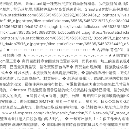
得輕而易舉。 Grinstant是一種充分混搭的時尚服飾概念。我們設計師運用
創意，能迅速地展現屬於妳風格的高質感後背包。Grinstant客製化背包展
.staticflickr.com/65535/54536102297_0035fd943e_c.jpghttps://live.st
f1d8_c.jpghttps://live.staticflickr.com/65535/54537218273_9ae38a9348_
/54536983191_04c937ef24_c.jpghttps://live.staticflickr.com/65535/545
ticflickr.com/65535/54536983106_bc5cba6934_c.jpghttps://live.staticfli
ghttps://live.staticflickr.com/65535/54536102217_102cd9ff7f_c.jpghttps:/
_da4db75f16_c.jpghttps://live.staticflickr.com/65535/54537324420
－:+:－:+:－:+:－:+:－:+:－:+:－:+:－:+:－:+:－★ 內容物: 背包1
，可預防小雨 ★－:+:－:+:－:+:－:+:－:+:－:+:－:+:－:+:－:+:－★★
-1cm屬正常❖ 商品圖案排序會因裁剪位置的不同，而具有獨一無二的圖案表現
不同，已盡量真實呈現，請依實際顏色為準❖ 商品若出現線頭、輕微脫線或極小污
養方式★❖ 可以水洗，水洗後置於通風處懸掛晾乾。❖ 請勿洗衣機中清洗，避免
拭與清潔，以免造成顏色、材質變化。❖ 若遇油漬髒污，建議以乾淨的柔軟白
棉布沾水清潔，最後使用乾白棉布擦乾。★退換貨條款★由於每個包款尺寸及
的。Grinstant 只接受更換因發送錯的款式或貨品於出廠時已損壞。請於收
理客人的換貨。 ★送貨方式★香港、澳門、台灣、馬來西亞及新加坡購物滿HKD
內安排寄出，辦公時間為(GMT+8) 星期一至星期五，星期六、日及公眾假期休
順豐直送至工商地址，順豐站自取或順便智能櫃。❖ 請於收件人地址填上順豐
f-express.com/hk/tc/dynamic_function/S.F.Network/SF_stor
豐直送並注意入口稅款需由客人到付。 ❖ 一般寄出後約 1 - 2 個工作天內
，可到順豐速運網站查閱詳情。❖ 現時因疫情有時會影響航班以及台灣海關加強抽