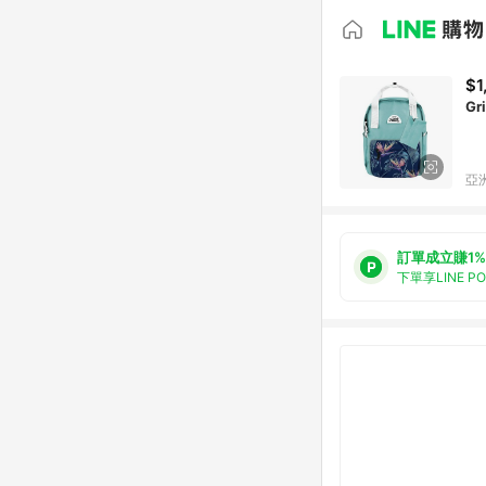
$1
G
亞洲
訂單成立賺1%
下單享LINE P