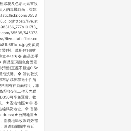
多種印花及色彩元素來設
現個人的專屬時尚，讓妳
aticflickr.com/6553
c.jpghttps://live.st
36983166_777b1017f3_
ckr.com/65535/545373
/live.staticflickr.co
_d6b81b881e_c.jpg更多資
個、肩帶1對、萬用包1個材
購買前注意事項★❖ 商品因手
❖ 商品呈現顏色會因電
點(直徑不超過0.5c
浸泡洗滌。❖ 請勿乾洗
棉布沾取稀釋過中性清
規格都有在頁面標明，非
到貨品後3個工作天內聯
350可享免運費。收
息。★香港地區★❖ 香
站編碼及地址。❖ 香港
e_address/★台灣地區★
送達，部份地區收派時效需
查，派送時間間中有延