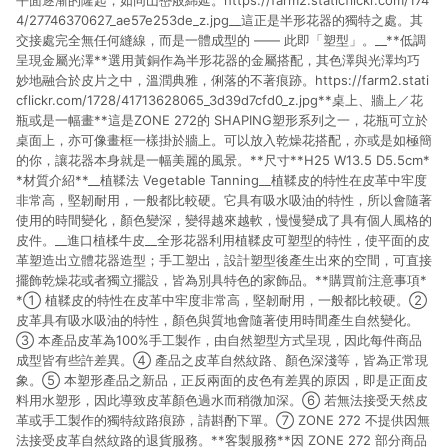
平面逐漸的隆起，如同山巒般綿延。https://farm2.staticflickr.com/174
4/27746370627_ae57e253de_z.jpg__這正是半形花器的獨特之處。其
交接處完全無任何縫線，而是一體成型的 —— 此即「塑型」。__**低調
呈現金屬光澤**選用黃銅作為半形花器的金屬搭配，其色澤與光澤均巧
妙地融合於皮片之中，溫潤典雅，俐落的不著痕跡。https://farm2.stati
cflickr.com/1728/41713628065_3d39d7cfd0_z.jpg**桌上、牆上／花
瓶或是一幅畫**這是ZONE 272的 SHAPING塑形系列之一，花瓶可立於
桌面上，亦可像畫框一樣掛於牆上。可以放入乾燥花搭配，亦或是如極簡
的你，讓花器本身就是一幅美麗的風景。**尺寸**H25 W13.5 D5.5cm*
*材質介紹**__植鞣法 Vegetable Tanning__植鞣皮的特性在皮革中牢度
非常高，堅韌耐用，一般都比較硬。它具有吸水吸油的特性，所以會隨著
使用的時間變化，顏色變深，變得越來越軟，慢慢變成了具有個人風格的
皮件。__進口植楺牛皮__全形花器利用植鞣皮可塑型的特性，使平面的皮
革塑造出立體花器造型；手工塑出，設計塑型後產生出來的空間，可直接
擺飾乾燥花或者獨立擺設，皆為別具特色的家飾品。**購買前注意事項*
*① 植鞣皮的特性在皮革中牢度非常高，堅韌耐用，一般都比較硬。②
皮革具有吸水吸油的特性，顏色與質地會隨著使用時間產生自然變化。
③ 本產品皮革為100%手工製作，由自然塑型方式呈現，因此每件商品
成型皆有些許差異。④ 產品之皮革自然紋路、顏色深淺等，皆為正常現
象。⑤ 本塑形產品之新品，正反兩面的皮色有差異的原因，即是正面皮
料用水塑形，因此導致皮革顏色過水而稍微加深。⑥ 若無法接受天然皮
革或手工製作的獨特紋路痕跡，請斟酌下單。⑦ ZONE 272 不提供因無
法接受皮革自然紋路的退貨服務。**客製服務**因 ZONE 272 部分商品