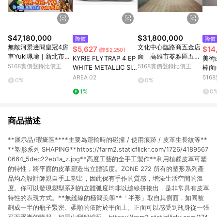
$47,180,000
$31,800,000
降價
降價
無敵河景邊間皇冠4房
文化中心臨路商五金店
$5,627
$14
(降$2,250)
車Yuki珮瑜｜新北市板
面｜高雄市苓雅區五福
KYRIE FLYTRAP 4 EP
美術
橋區中山路二段
一路
5168實價登錄比價王
5168實價登錄比價王
WHITE METALLIC SIL
棒面
VER
雄市
AREA 02
51
0%
0%
1%
0
商品描述
**展示品/瑕疵區****主要為運輸時的碰撞 / 使用痕跡 / 皮革生長紋等**
**塑形系列 SHAPING**https://farm2.staticflickr.com/1726/4189567
0664_5dec22eb1a_z.jpg**高度工藝的全手工製作**利用植鞣皮革可塑
的特性，將平面的皮革塑造出立體弧度。ZONE 272 所有的塑形系列產
品均為設計師親自手工塑出，因此保有手作的質感，增添生活空間的溫
度。你可以發現塑型系列的立體弧度均非以縫線拼接出，是非常具有皮革
特性的表現方式。**無縫線的極簡美學**「半形」取自其側面，如同被
劃成一半的瓶子緊密、柔順的依附於平面上。正面可以感受到瓶身從一張