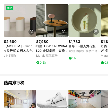
Android v4.6.0 / iOS v4.1.5 以上才具贈點資格。 7. 點數將於出
貨後 45 天後發送。 8. 群眾募資商品，禮物卡，開館保證金，補
運費，攤位費等不具贈點資格。 9. LINE 購物站上之商品規格、
顏色、價位、贈品如與 Pinkoi 商品資訊頁及購物車不符，以
Pinkoi 購物商品資訊頁及購物車標示為準。 10. 點數紅包使用規
則請以點數紅包活動說明為準。 11. 若於 LINE 購物前往 Pinkoi
頁面後才首次下載 Pinkoi APP 並完成訂單，不符合導購資格；承
上，首次下載 Pinkoi APP 後，需透過 LINE 購物前往 Pinkoi 頁
面，方享導購資格。
$2,680
$7,980
$1,783
$1,
【MOHEIM】Swing Bi
韓國 ILKW. SNOWBAL
圓形 L -壓克力花瓶
丹麥 F
n 垃圾桶 S 楓木灰色
L22 造型桌燈 - 森綠 /
W 
亞洲跨境設計購物平台
粉
Pinkoi
LINE禮物
Marais 瑪黑家居
Mar
1%
0.5%
0.
熱銷排行榜