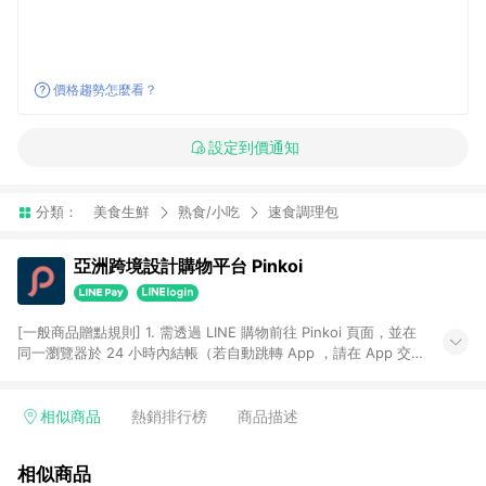
價格趨勢怎麼看？
設定到價通知
分類：
美食生鮮
熟食/小吃
速食調理包
亞洲跨境設計購物平台 Pinkoi
[一般商品贈點規則] 1. 需透過 LINE 購物前往 Pinkoi 頁面，並在
同一瀏覽器於 24 小時內結帳（若自動跳轉 App ，請在 App 交
易），才具點數回饋資格。 2. 點數回饋計算將扣除訂單金額中的
運費與金流手續費與手動輸入之優惠碼折扣。 3. LINE 購物點數
回饋訂單不得享有 Pinkoi 站方優惠，例如首購優惠，P coins，
相似商品
熱銷排行榜
商品描述
全站(不包含手動輸入之優惠碼)。 4. 透過 LINE 購物連結到
Pinkoi 以外之網站購買之商品不具贈點資格。 5. 取消訂單或退貨
相似商品
行為，不具贈點資格，部分退款不在此限。 6. APP 請更新至