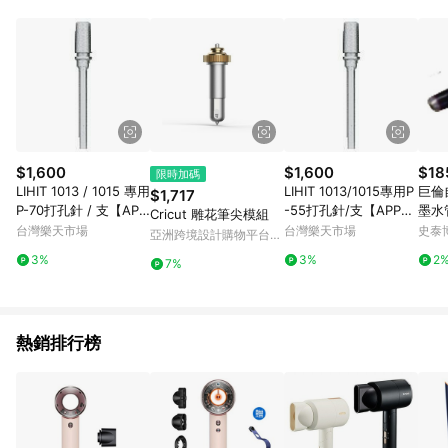
$1,600
$1,600
$18
限時加碼
LIHIT 1013 / 1015 專用
LIHIT 1013/1015專用P
巨倫
$1,717
P-70打孔針 / 支【APP
-55打孔針/支【APP滿
墨水管
Cricut 雕花筆尖模組
滿額下單4%點數(單一
額下單10%點數(單一帳
支/
台灣樂天市場
台灣樂天市場
史泰
亞洲跨境設計購物平台
帳號最高1000點)】7/3
號最高1500點)】8/31
Pinkoi
3%
3%
2
7%
1止
止
熱銷排行榜