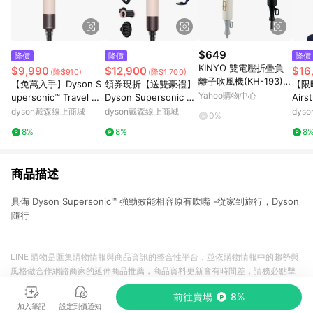
$649
降價
降價
降價
KINYO 雙電壓折疊負
$9,990
$12,900
$16
(降$910)
(降$1,700)
離子吹風機(KH-193)1
【免萬入手】Dyson S
領券現折【送雙豪禮】
【限時
入 款式可選 附專屬收
Yahoo購物中心
upersonic™ Travel HD
Dyson Supersonic N
Airs
納袋【小三美日】空運
19 隨行吹風機 (粉霧玫
ural™ HD16 全新一代
一吹
dyson戴森線上商城
dyson戴森線上商城
dys
0%
禁送 DS016777
瑰)
智能吹風機 粉霧玫瑰
8%
8%
8
商品描述
具備 Dyson Supersonic™ 強勁效能相容原有吹嘴 -從家到旅行，Dyson
隨行
LINE 購物是匯集購物情報與商品資訊的整合性平台，並依購物情報中的趨勢與
風格做合作網路商家的延伸商品推薦，商品資料更新會有時間差，請務必點擊
商品至各合作網路商家，確認現售價與購物條件，一切資訊以合作廠商網頁為
前往賣場
8%
準。
加入筆記
設定到價通知