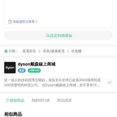
價格趨勢怎麼看？
設定到價通知
分類：
家電影音
美容/健康家電
吹風機
dyson戴森線上商城
從一個人的技術跟理念開始，成長至今全球已超過3000個專利及
500項發明的科技公司。 在Dyson戴森線上商城，您可享有12期
分期零利率、隔日免費送達及高達5年的原廠保固服務。 (購買福
利品專館商品享基本回饋LINE POINTS 2%，恕不參與加碼活
動。)
相似商品
熱銷排行榜
商品描述
相似商品