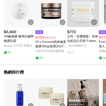
$5,400
$772
降價
降價
HR赫蓮娜 極彈白繃帶
立坽『深層護髮』喜徠
$199
$1,
(降$100)
修護乳霜
化粧品公司貨 Framesi
Dr's Formula高效修護
Firs
雲緹佛媚絲 永續媚力柔
beauty STAGE 美麗台
Yahoo購物中心
髮膜180g(效期2027.0
美人
漾深層修護霜250ml IH
7)
面霜 
FBSHOP台塑生醫商城
草莓
1%
0%
07
及護
2%
1
熱銷排行榜