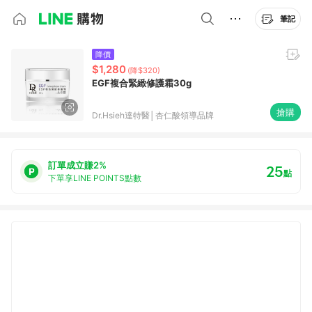
筆記
降價
$1,280
(降$320)
EGF複合緊緻修護霜30g
搶購
Dr.Hsieh達特醫│杏仁酸領導品牌
訂單成立賺2%
25
點
下單享LINE POINTS點數