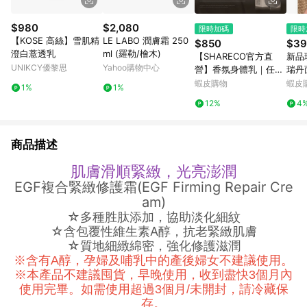
$980
$2,080
限時加碼
限時
【KOSE 高絲】雪肌精
LE LABO 潤膚霜 250
$850
$39
澄白薏透乳
ml (羅勒/檜木)
【SHARECO官方直
新品現
UNIKCY優黎思
Yahoo購物中心
營】香氛身體乳｜任選
瑞丹
2件95折｜身體乳液 保
蝦皮購物
蝦皮
1%
1%
濕乳液 保濕身體乳
12%
4
商品描述
肌膚滑順緊緻，光亮澎潤
EGF複合緊緻修護霜(EGF Firming Repair Cre
am)
☆多種胜肽添加，協助淡化細紋
☆含包覆性維生素A醇，抗老緊緻肌膚
☆質地細緻綿密，強化修護滋潤
※含有A醇，孕婦及哺乳中的產後婦女不建議使用。
※本產品不建議囤貨，早晚使用，收到盡快3個月內
使用完畢。如需使用超過3個月/未開封，請冷藏保
存。