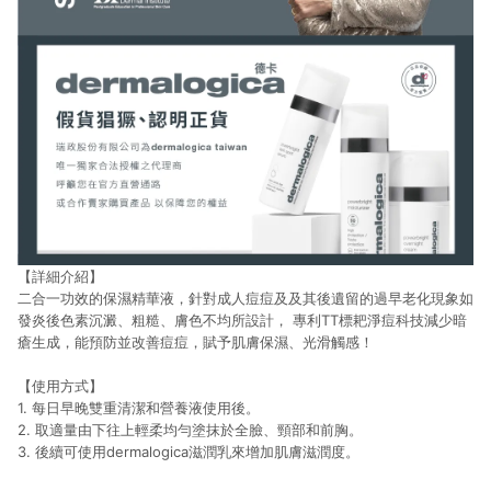
【詳細介紹】
二合一功效的保濕精華液，針對成人痘痘及及其後遺留的過早老化現象如
發炎後色素沉澱、粗糙、膚色不均所設計， 專利TT標耙淨痘科技減少暗
瘡生成，能預防並改善痘痘，賦予肌膚保濕、光滑觸感！
【使用方式】
1. 每日早晚雙重清潔和營養液使用後。
2. 取適量由下往上輕柔均勻塗抹於全臉、頸部和前胸。
3. 後續可使用dermalogica滋潤乳來增加肌膚滋潤度。