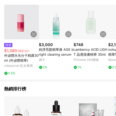
$3,000
$748
$2,
降價
純淨亮顏精華液 AGE b
Lambency ACID LIGH
nok
$1,380
(降$150)
right clearing serum
T 晶透煥膚精華 35ml
精華
外泌體水光分子精露30
酸 復
德卡
PChome 24h購物
Mar
ml (外泌體精華)
citiesocial 找 好東西
2%
1%
0.
0.5%
熱銷排行榜