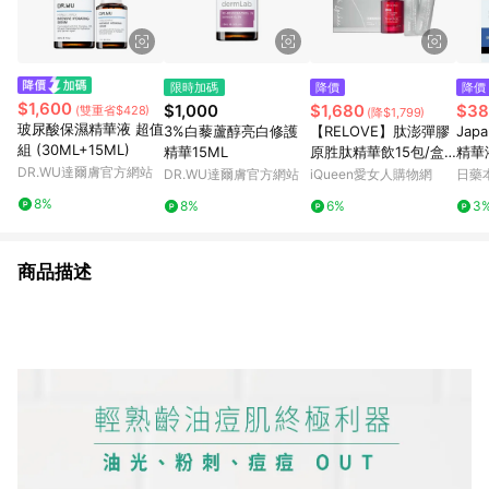
限時加碼
降價
降價
$1,600
$1,000
$1,680
$38
(雙重省$428)
(降$1,799)
玻尿酸保濕精華液 超值
3%白藜蘆醇亮白修護
【RELOVE】肽澎彈膠
Jap
組 (30ML+15ML)
精華15ML
原胜肽精華飲15包/盒+
精華液
DR.WU達爾膚官方網站
Dr. May 美博士紅膠原
DR.WU達爾膚官方網站
iQueen愛女人購物網
日藥
色修煥膚精華(30ml)
8%
8%
6%
3
紅外泌膠原精華
商品描述