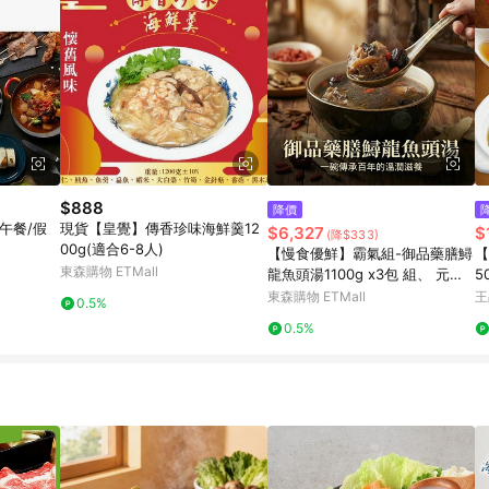
$888
降價
午餐/假
現貨【皇覺】傳香珍味海鮮羹12
$6,327
$
(降$333)
00g(適合6-8人)
【慢食優鮮】霸氣組-御品藥膳鱘
【
東森購物 ETMall
龍魚頭湯1100g x3包 組、 元氣
5
黑蒜鱘龍魚頭湯1100g x 3包-共6
東森購物 ETMall
王
0.5%
大包
0.5%