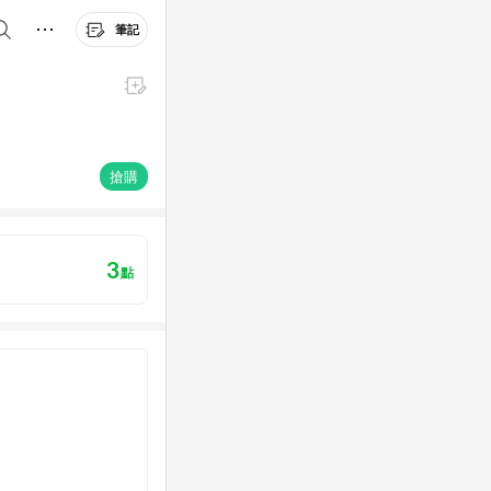
筆記
搶購
3
點