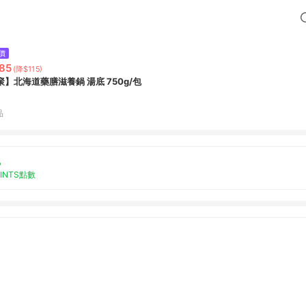
價
85
(降$115)
聚】北海道藥膳滋養鍋 湯底 750g/包
品
%
OINTS點數