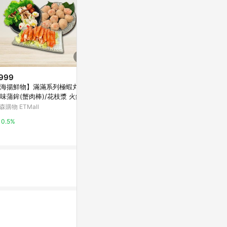
999
限時加碼
海揚鮮物】滿滿系列極蝦丸/蟹
$189
$450
(雙重省$41)
味蒲鉾(蟹肉棒)/花枝漿 火鍋料
[家速配]石二鍋綜合火鍋料
[家速配]巴拉
入超值組
森購物 ETMall
萬家福線上購物
包約1000g)
萬家福線上購
0.5%
6%
6%