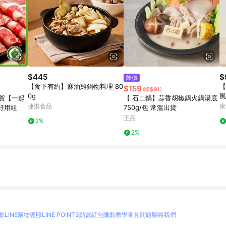
$445
$
降價
【食下有約】麻油雞鍋物料理 80
【
$159
(降$91)
0g
風
貨【一起
【 石二鍋】蒜香胡椒鍋火鍋湯底
6
捷淇食品
東
好用組
750g/包 常溫出貨
王品
2%
2%
動
LINE購物護照
LINE POINTS點數紅包
賺點教學
常見問題
聯絡我們