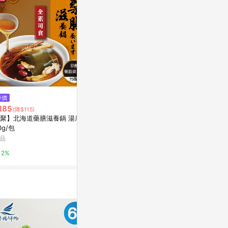
$411
降價
降價
海陸管家 干
185
$4,899
(降$115)
(降$25)
1包(每包約120
聚】北海道藥膳滋養鍋 湯底 7
饗食天堂 自助美饌假日晚餐券4
Yahoo購物中
0g/包
張組*
品
Yahoo購物中心
0.3%
2%
0%