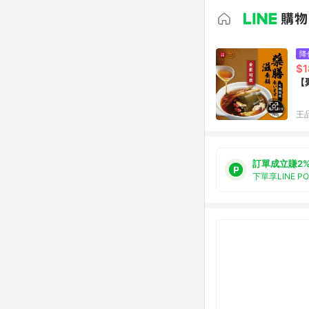
降
$1
【
王
訂單成立賺2
下單享LINE P