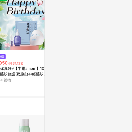
$1,580
降價
降價
{獅子座100%純素禮}🌿【Lalin
950
$3,399
(降$1,129)
(降$2
e】橄欖&巴巴蘇 植物身體磨砂膏
你真好⚡【牛爾ampm】10%神
【生日快樂】Tif
250g｜肌膚光滑透亮 ｜感謝有
LINE禮物
醯胺修護保濕組(神經醯胺30m
妮 同名女性淡香
禮｜橄欖籽粒溫和去角質｜100%
+5ml+1000分子面膜5入)生日快
INE禮物
LINE禮物
Vegan