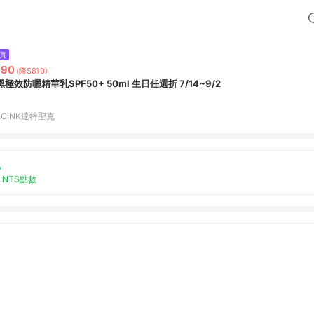
價
990
(降$810)
黑極效防曬精華乳SPF50+ 50ml 生日任選折 7/14~9/2
.CiNK達特聖克
%
OINTS點數