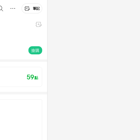
筆記
搶購
59
點