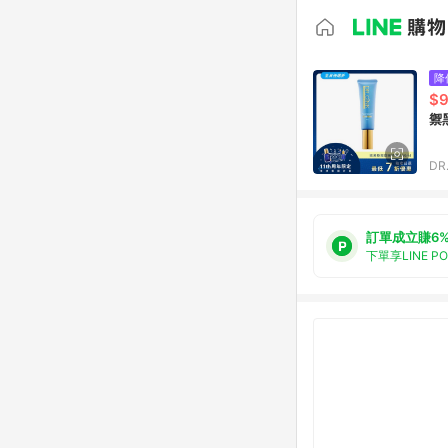
降
$
禦
DR
訂單成立賺6
下單享LINE P