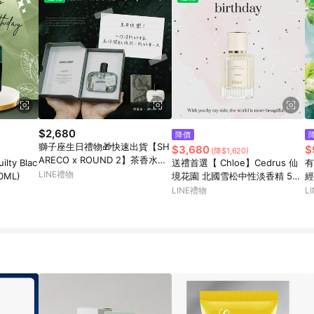
$2,680
降價
獅子座生日禮物🎁快速出貨【SH
$3,680
$
(降$1,620)
ARECO x ROUND 2】茶香水禮
ty Blac
送禮首選【 Chloe】Cedrus 仙
有
盒+贈禮品袋｜茶香.木質香.中性
LINE禮物
0ML)
境花園 北國雪松中性淡香精 50
經
香｜男生禮物.女生禮物.生日禮
ml [平輸版]
l
LINE禮物
L
物.情人節禮物
樂