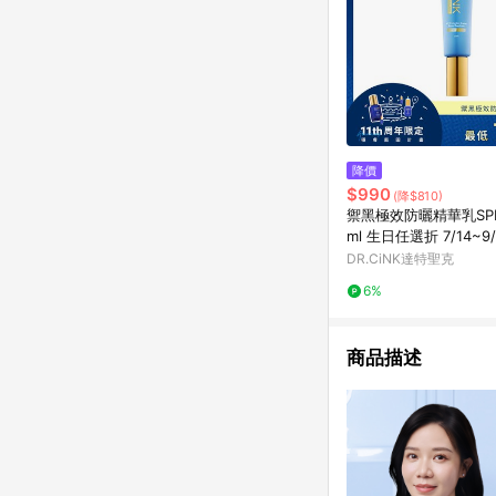
降價
$990
(降$810)
禦黑極效防曬精華乳SPF5
ml 生日任選折 7/14~9/
DR.CiNK達特聖克
6%
商品描述