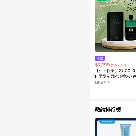
降價
$2,199
(降$2,301)
【生日快樂】GUCCI Guil
k 罪愛夜男性淡香水 (9
LINE禮物
熱銷排行榜