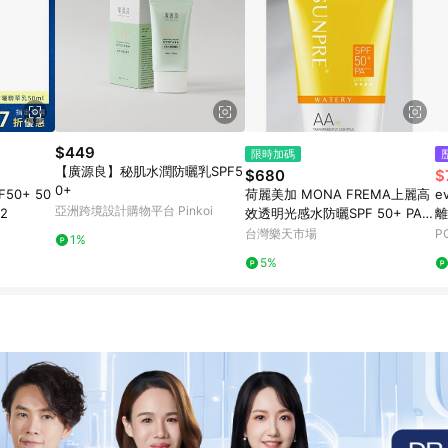
$449
限時加碼
【廣源良】秘肌水潤防曬乳SPF5
$680
$
0+
0+ 50
荷麗美加 MONA FREMA上麗高
e
亞洲跨境設計購物平台 Pinkoi
2
效透明光感水防曬SPF 50+ PA+
離
+++ ｜全館滿$199免運
台灣樂天市場
P
1%
5%