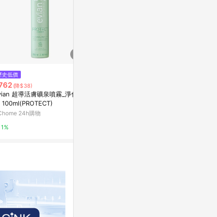
$1,880
歷史低價
降價
【超透亮蜜光肌
762
$2,980
(降$38)
(降$2,360)
蜜光肌美麗霜S
vian 超導活膚礦泉噴霧_淨化隔
【Dr. May】美博士紅膠原色修煥
組（高防曬50
民視消費高手
 100ml(PROTECT)
膚新生精華(30ml)紅外泌膠原精
華+PDRN積雪草保濕修護精華(3
Chome 24h購物
iQueen愛女人購物網
2%
0ml)綠外泌修護精華+贈清爽/潤
1%
6%
色防曬乳(40ml)任選1