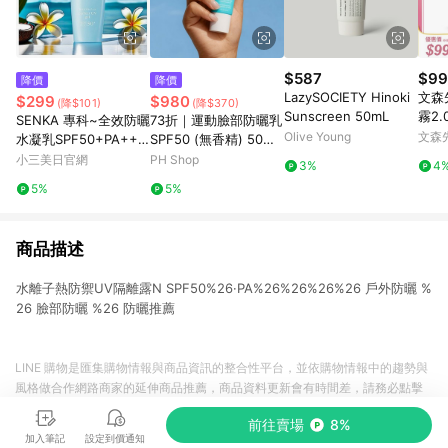
$587
$99
降價
降價
LazySOCIETY Hinoki
文森
$299
$980
(降$101)
(降$370)
Sunscreen 50mL
霧2.
SENKA 專科~全效防曬
73折｜運動臉部防曬乳
｜超
Olive Young
文森
水凝乳SPF50+PA+++
SPF50 (無香精) 50ml
｜清
店
+(80ml) 日常防曬首選
- COOLA
小三美日官網
PH Shop
3%
4
勻
~~
5%
5%
商品描述
水離子熱防禦UV隔離露N SPF50%26·PA%26%26%26%26 戶外防曬 %
26 臉部防曬 %26 防曬推薦
LINE 購物是匯集購物情報與商品資訊的整合性平台，並依購物情報中的趨勢與
風格做合作網路商家的延伸商品推薦，商品資料更新會有時間差，請務必點擊
商品至各合作網路商家，確認現售價與購物條件，一切資訊以合作廠商網頁為
前往賣場
8%
準。
加入筆記
設定到價通知