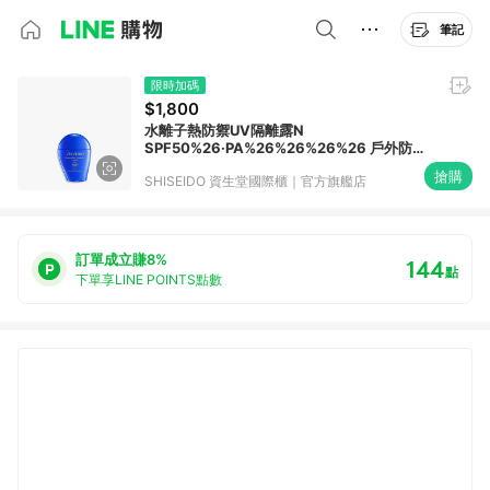
筆記
限時加碼
$1,800
水離子熱防禦UV隔離露N
SPF50%26·PA%26%26%26%26 戶外防曬
%26 臉部防曬 %26 防曬推薦
搶購
SHISEIDO 資生堂國際櫃｜官方旗艦店
訂單成立賺8%
144
點
下單享LINE POINTS點數