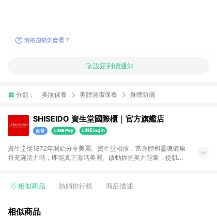
價格趨勢怎麼看？
設定到價通知
分類：
美妝保養
美體清潔保養
身體防曬
SHISEIDO 資生堂國際櫃｜官方旗艦店
資生堂從1872年開始分享美麗。資生堂相信，當身體和靈魂健康
且充滿活力時，即能真正激活美麗。啟動妳的美力能量，使肌膚
時時刻刻綻放美麗光采。由內而外呵護你的肌膚，解決肌膚問
題，同時強化肌底。資生堂以日式獨特美學，透過色彩、香氛、
質地，灌溉身體和靈魂。讓妳隨時隨地綻放美麗和自信。
相似商品
熱銷排行榜
商品描述
相似商品