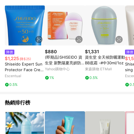
$880
$1,331
降價
降價
(即期品)SHISEIDO 資
資生堂 全天候防曬運動
$1,225
$1,
(降$25)
生堂 新艷陽夏亮妍防晒
BB底霜 -#中30ml/1oz
Shiseido Expert Sun
Shis
妝前乳 30ML -會員禮
Yahoo購物中心
東森購物 ETMall
Protector Face Crea
sing
（效期至2027年03
m SPF50+ 50ml
Escentual
Esce
1%
0.5%
月）
0.5%
0.
熱銷排行榜