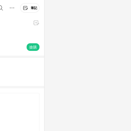
筆記
搶購