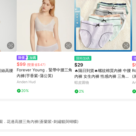
限時加碼
$99
$29
$
(雙重省$47)
Forever Young．緊帶中腰三角
蕾絲高腰
🔥隔日到貨🔥螺紋棉質內褲 中腰
R
內褲(芋香紫-蒲公英)
內褲 女生內褲 性感內褲 三角內
(
Anden Hud
褲 棉質 舒適內褲
蝦皮購物
A
20%
2%
花園．花邊高腰三角內褲(蒼蘭紫-刺繡貓與蝴蝶)