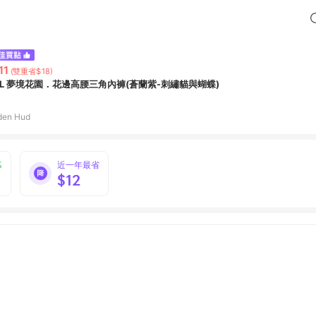
11
(雙重省$18)
XL 夢境花園．花邊高腰三角內褲(蒼蘭紫-刺繡貓與蝴蝶)
den Hud
%
近一年最省
$12