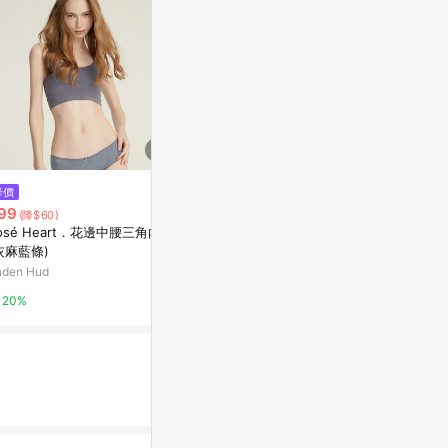
$169
降價
降價
瑪榭包臀型中
99
$168
(降$60)
(降$42)
寶雅線上買
osé Heart．花邊中腰三角內褲
輕馬甲純棉細緻 | 內褲單件 4色
灰麻藍條)
NIUNIU衣櫥
0.5%
nden Hud
2%
20%