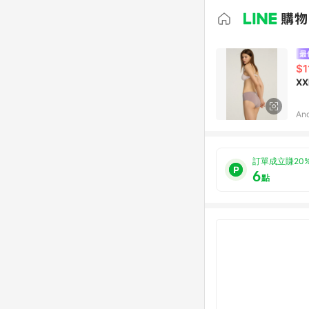
$1
X
An
訂單成立賺20
6
點