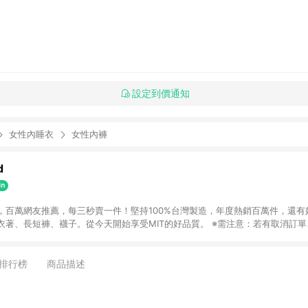
設定到價通知
女性內睡衣
女性內褲
d
，百萬網友推薦，每三秒賣一件！堅持100%台灣製造，年度熱銷百萬件，還有
衣著、長短褲、襪子。從今天開始享受MIT的好品質。 ※需注意：若有取消訂
不符合贈點資格。
排行榜
商品描述