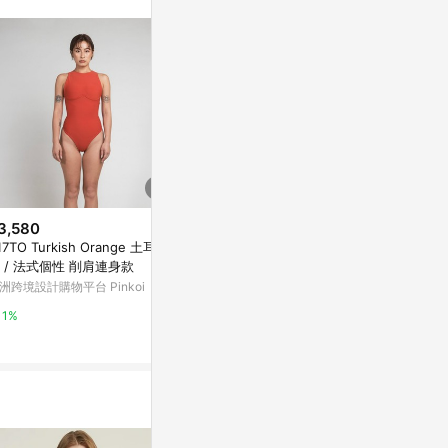
3,580
$1,680
$2,032
17TO Turkish Orange 土耳其
Flow - 流 寬版耳環(珍珠垂墜) Fl
一件式泳衣Littl
 / 法式個性 削肩連身款
ow Board earring
rry
洲跨境設計購物平台 Pinkoi
亞洲跨境設計購物平台 Pinkoi
亞洲跨境設計購物
1%
1%
1%