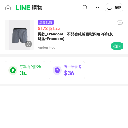
筆記
歷史低價
$173
(降$36)
男款_Freedom．不開襟純棉寬鬆四角內褲(灰
麻藍-Freedom)
搶購
Anden Hud
訂單成立賺2%
近一年最省
3
$36
點