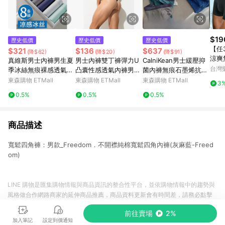
$19
歷史低價
歷史低價
歷史低價
【任
$321
$136
$637
(降$62)
(降$20)
(降$91)
涼爽
真維斯男士內褲男生夏
男士內褲雙丁褲彈力U
CalniKean男士緩壓抑
冰絲內褲 
台灣
季冰絲無痕裸感透氣平
凸囊性感透氣內褲男快
菌內褲無痕石墨烯抗菌
涼感
角褲青少年運動四角褲
干透氣提臀鏤空雙丁
平角褲高彈莫代爾四角
東森購物 ETMall
東森購物 ETMall
東森購物 ETMall
3
角褲
0.5%
0.5%
0.5%
商品描述
寬鬆四角褲：男款_Freedom．不開襟純棉寬鬆四角內褲(灰麻藍-Freed
om)
LINE 購物是匯集購物情報與商品資訊的整合性平台，並依購物情報中的趨勢與
風格做合作網路商家的延伸商品推薦，商品資料更新會有時間差，請務必點擊
商品至各合作網路商家，確認現售價與購物條件，一切資訊以合作廠商網頁為
前往賣場
2%
準。
加入筆記
設定到價通知