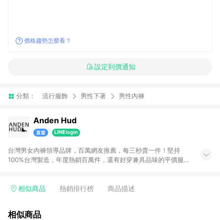
價格趨勢怎麼看？
設定到價通知
分類：
流行服飾
男性下著
男性內褲
Anden Hud
台灣男女內褲領導品牌，百萬網友推薦，每三秒賣一件！堅持
100%台灣製造，年度熱銷百萬件，還有好穿兼具品味的平價服
飾，男女士居家衣著、長短褲、襪子。從今天開始享受MIT的好品
質。 ※需注意：若有取消訂單、整單退貨、部分商品退貨，該訂
單皆不符合贈點資格。
相似商品
熱銷排行榜
商品描述
相似商品