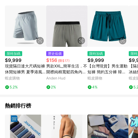
限時加碼
歷史低價
限時加碼
限時
$9,999
$156
$9,999
$9,
(降$17)
現貨隔日達大尺碼短褲
男款XXL_簡單生活．不
【台灣現貨】男生運動
【隔
休閒短褲男 夏季港風五
開襟純棉寬鬆四角內褲
短褲 簡約五分褲 韓版
冰絲
鬆緊抽繩五分褲男 多口
(深麻灰)
鬆運動短褲 短褲男 男
褲 
蝦皮購物
Anden Hud
蝦皮購物
蝦皮
袋工褲 寬鬆透氣休褲
子男 休閒褲 運動褲 睡
短 
5.2%
2%
4%
5.
工裝五分褲男
褲 棉褲
男 
棉褲
熱銷排行榜