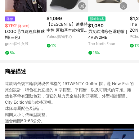
$1,099
$1,
降價
限時加碼
【DESCENTE】迪桑特
The 
$792
$1,080
(降$88)
中性 運動基本款棉質運
ZON
LOGO毛巾繡經典棒球
男女款淺棕色運動帽｜
動帽 棒球帽(黑色/白
NF0
Yahoo購物中心
PCh
帽(三色)
4VSV2MB
色/米白色)
gozo個性女裝
The North Face
1%
1
8%
15%
商品描述
這款結合復古輪廓與現代風格的 19TWENTY Golfer 帽，是 New Era 的
原創設計，特色在於立挺的 A 字帽型、平帽簷，以及可調式的背扣。雖
然名字帶有運動色彩，但它的魅力完全屬於街頭潮流，外型相當醒目。
City Edition城市款棒球帽。
球隊專屬配色及設計。
帽圍大小可依頭型調整。
適合頭圍50-63公分。