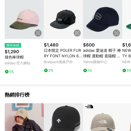
$1,480
$600
$1,
限時加碼
日本限定 POLER FUR
adidas 愛迪達 帽子 棒
NEW
$1,290
RY FONT NYLON 6P
球帽 運動帽 遮陽帽 DA
TY 
撞色棒球帽
CAP 六片尼龍帽 / 黑
D CAP EMBR 藍 IY76
NE7
Bratpack風格戶外
Yahoo購物中心
NEW
adidas 官方網站
92
3%
1%
5
5%
熱銷排行榜