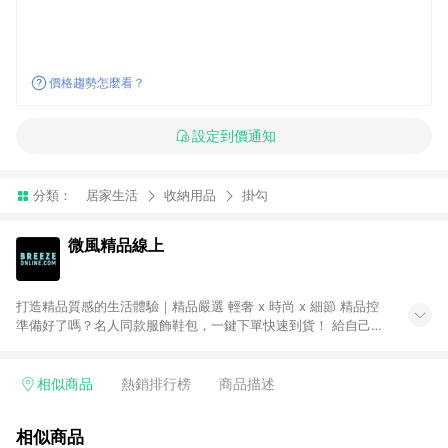
價格趨勢怎麼看？
設定到價通知
分類：
居家生活
收納用品
掛勾
微風精品線上
打造精品質感的生活體驗｜精品嚴選 輕奢 x 時尚 x 細節 精品控
準備好了嗎？名人同款服飾鞋包，一鍵下單快速到貨！ 給自己一
份最好的禮物！歐系質感精品進駐，珠寶名品、手錶配飾。不定
期折扣 網購超划算！ ● 注意事項：需透過 LINE 購物前往並在同
一瀏覽器於 24 小時內結帳才享有回饋，點數將於廠商出貨後 30
相似商品
熱銷排行榜
商品描述
天前後發送。 ● Breeze Beauty 國際美妝：僅限指定專區享點
數回饋（※ 官網首頁路徑：獨家企劃 > LINE 購物回饋專區 >
相似商品
Breeze Beauty；其餘商品皆不享點數回饋。）