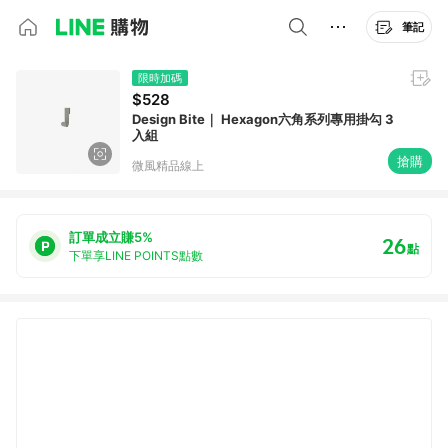
筆記
限時加碼
$528
Design Bite｜ Hexagon六角系列專用掛勾 3
入組
搶購
微風精品線上
訂單成立賺5%
26
點
下單享LINE POINTS點數