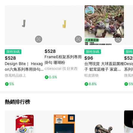
$528
限時加碼
限時加碼
限時
FrameE框架系列專用
$528
$96
$52
掛勾 珊瑚粉
Design Bite｜ Hexag
台灣現貨 大球蓋菇菌種
Desi
citiesocial 找 好東西
on六角系列專用掛勾 3
子 鬆茸菇種子 家庭種
系列
入組
植 室內盆栽 有機蘑菇
黃
微風精品線上
蝦皮購物
微風
0.5%
自種食材 DIY種菇 室內
5%
8.8%
5
農場 輕鬆收成大球蓋菇
菌種
熱銷排行榜