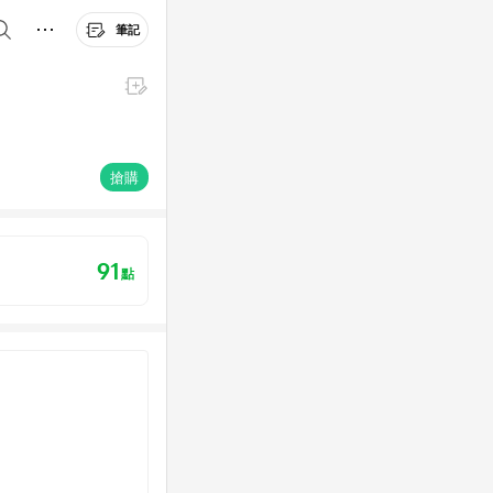
筆記
搶購
91
點