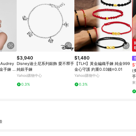
$3,940
$1,480
 Audrey
Disney迪士尼系列銀飾 愛不釋手
【TLH】黃金編織手鍊 純金999
$
瑰金手鍊 -
純銀手鍊
金心守護 約重0.03錢±0.01
(
Yahoo購物中心
Yahoo購物中心
手
送
東
0.3%
0.3%
漆