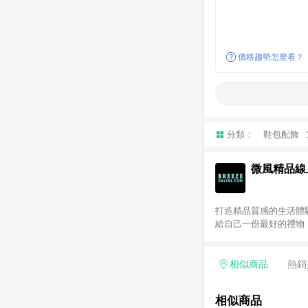
價格趨勢怎麼看？
分類：
鞋包配飾
微風精品線
打造精品質感的生活體驗
給自己一份最好的禮物！歐系
LINE 購物前往並在同
Beauty 國際美妝：僅
其餘商品皆不享點數回
相似商品
熱銷
相似商品