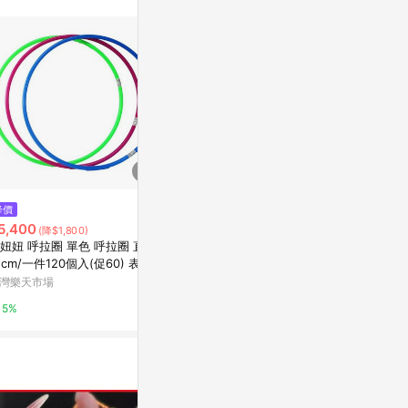
$590
降價
歷史低價
OXO tot 
5,400
$987
(降$1,800)
(降$43)
hengstyle
妞妞 呼拉圈 單色 呼拉圈 直徑
不鏽鋼圓形伸縮蛋糕模
1cm/一件120個入(促60) 表演
de BUYER法國畢耶
0.5%
會操用呼拉圈 台灣製造 -群
灣樂天市場
2%
5%