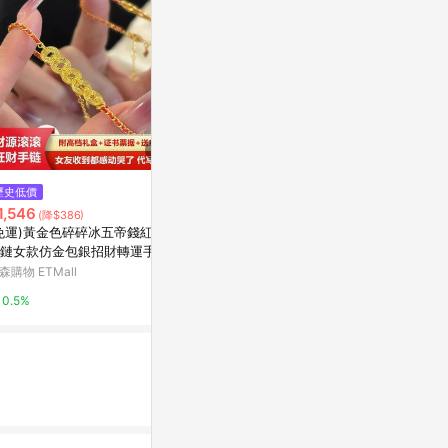
$1,080
$805
歷史低價
甜甜圈圈 可調式手圍 珍珠手鍊
能量水晶手鍊
1,546
(降$386)
亞洲跨境設計購物平台 Pinkoi
亞洲跨境設計購物
免運)黃金色碎碎冰五帝錢紅繩
鏈女款仿金包銀招財轉運手繩
1%
1%
女友閨蜜
森購物 ETMall
0.5%