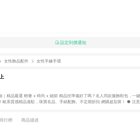
設定到價通知
女性飾品配件
女性手鍊手環
上
｜精品嚴選 輕奢 x 時尚 x 細節 精品控準備好了嗎？名人同款服飾鞋包，一
質感精品進駐，珠寶名品、手錶配飾。不定期折扣 網購超划算！ ● 注意事項：需透過
一瀏覽器於 24 小時內結帳才享有回饋，點數將於廠商出貨後 30 天前後發送。 ● 
限指定專區享點數回饋（※ 官網首頁路徑：獨家企劃 > LINE 購物回饋專區 > Breez
饋。）
排行榜
商品描述