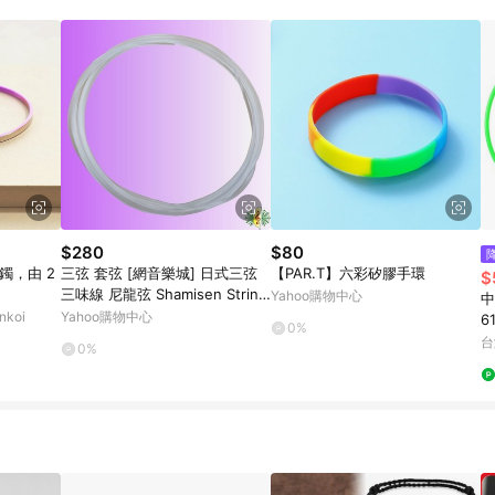
$280
$80
鐲，由 2
三弦 套弦 [網音樂城] 日式三弦
【PAR.T】六彩矽膠手環
$
三味線 尼龍弦 Shamisen String
Yahoo購物中心
中
(一套3條)
koi
Yahoo購物中心
6
0%
大
台
0%