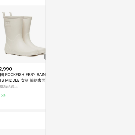
2,990
$3,190
$2,990
國 ROCKFISH EBBY RAIN BO
厚底及膝長靴
韓國 ROCKFIS
TS MIDDLE 女款 簡約素面中筒
OTS MIDD
CHARLES & KEITH
靴 奶油白CREAM
雨靴 奶油黃BU
風精品線上
微風精品線上
2%
5%
5%