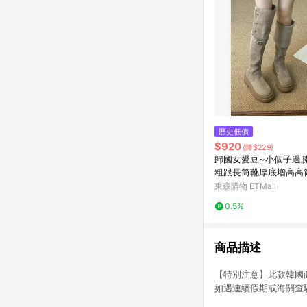
歷史低價
$920
(降$229)
歸國女愛豆~小個子過
粗跟長筒靴厚底增高高
丁靴
東森購物 ETMall
0.5%
商品描述
【特別注意】此款韓國
如遇連續假期或海關查