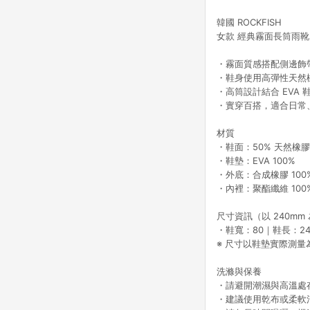
韓國 ROCKFISH
女款 經典霧面長筒雨靴
・霧面質感搭配側邊飾
・鞋身使用高彈性天然
・高筒設計結合 EVA
・實穿百搭，適合日常
材質
・鞋面：50% 天然橡膠
・鞋墊：EVA 100%
・外底：合成橡膠 100
・內裡：聚酯纖維 100
尺寸資訊（以 240mm 
・鞋寬：80｜鞋長：24
※ 尺寸以鞋墊實際測量
洗滌與保養
・請避開潮濕與高溫處
・建議使用乾布或柔軟