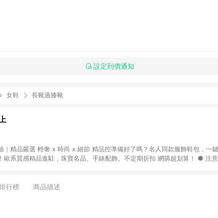
設定到價通知
女鞋
長靴過膝靴
上
｜精品嚴選 輕奢 x 時尚 x 細節 精品控準備好了嗎？名人同款服飾鞋包，一
質感精品進駐，珠寶名品、手錶配飾。不定期折扣 網購超划算！ ● 注意事項：需透過
一瀏覽器於 24 小時內結帳才享有回饋，點數將於廠商出貨後 30 天前後發送。 ● 
限指定專區享點數回饋（※ 官網首頁路徑：獨家企劃 > LINE 購物回饋專區 > Breez
饋。）
排行榜
商品描述