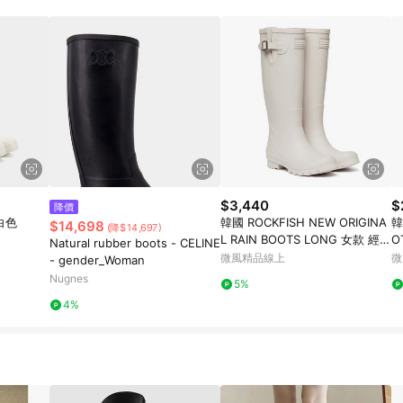
$3,440
$
降價
白色
韓國 ROCKFISH NEW ORIGINA
韓
$14,698
(降$14,697)
L RAIN BOOTS LONG 女款 經典
O
Natural rubber boots - CELINE
霧面長筒雨靴 象牙白IVORY
雨
微風精品線上
微
- gender_Woman
Nugnes
5%
4%