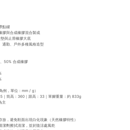
帶點綴
橡膠與合成橡膠混合製成
 鞋墊與止滑橡膠大底
、通勤、戶外多種風格造型
、50% 合成橡膠
%
%
為例，單位：mm / g）
5｜筒高：360｜跟高：33｜單腳重量：約 833g
為主
存放，避免鞋面出現白化現象（天然橡膠特性）
清潔劑擦拭清潔，並於陰涼處風乾