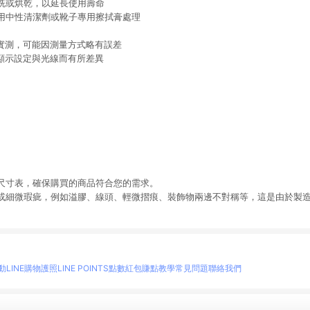
洗或烘乾，以延長使用壽命
用中性清潔劑或靴子專用擦拭膏處理
量實測，可能因測量方式略有誤差
幕顯示設定與光線而有所差異
尺寸表，確保購買的商品符合您的需求。
或細微瑕疵，例如溢膠、線頭、輕微摺痕、裝飾物兩邊不對稱等，這是由於製
動
LINE購物護照
LINE POINTS點數紅包
賺點教學
常見問題
聯絡我們