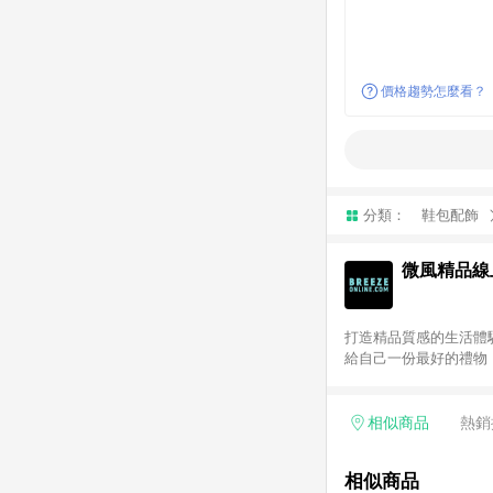
價格趨勢怎麼看？
分類：
鞋包配飾
微風精品線
打造精品質感的生活體驗
給自己一份最好的禮物！歐系
LINE 購物前往並在同
Beauty 國際美妝：僅
其餘商品皆不享點數回
相似商品
熱銷
相似商品