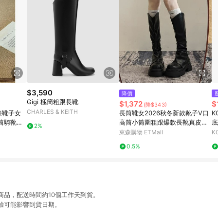
$3,590
降價
Gigi 極簡粗跟長靴
$1,372
$
(降$343)
CHARLES & KEITH
膝靴子女
長筒靴女2026秋冬新款靴子V口
K
筒騎靴馬
高筒小筒圍粗跟爆款長靴真皮騎
底
2%
士靴
東森購物 ETMall
K
0.5%
商品，配送時間約10個工作天到貨。
驗可能影響到貨日期。