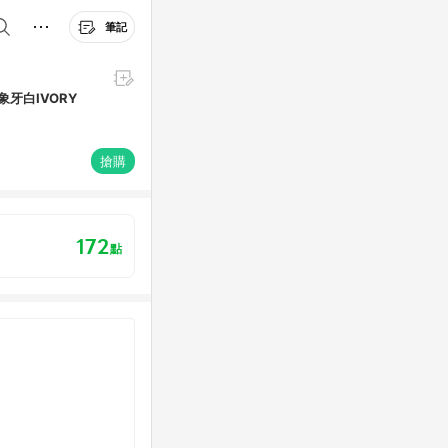
筆記
 象牙白IVORY
搶購
172
點