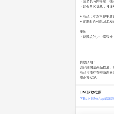
・請勿長時間曝曬、機
・如有白化現象，可使
※ 商品尺寸為單腳平
※ 實際顏色可能因螢
產地
・韓國設計／中國製造
購物須知：
請仔細閱讀商品描述、
商品可能存在輕微差異
屬正常狀況。
LINE購物推薦
下載LINE購物App
最新活