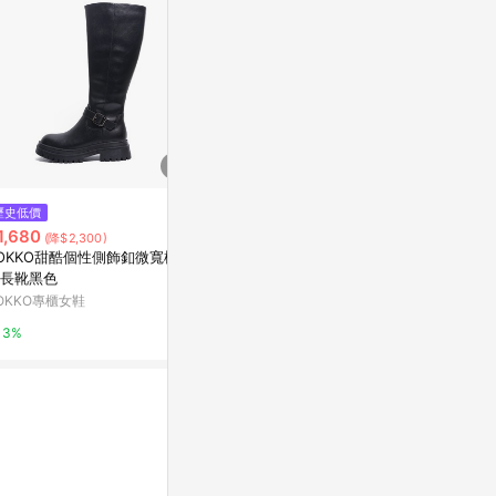
$3,190
歷史低價
歷史低價
細跟夾腳長靴
1,680
$1,592
(降$2,300)
(降$3
CHARLES & KEITH
OKKO甜酷個性側飾釦微寬楦厚
Lisa同款長靴
長靴黑色
舞鞋露趾魚嘴
2%
制
OKKO專櫃女鞋
東森購物 ETMa
3%
0.5%