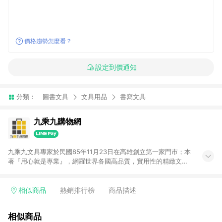
價格趨勢怎麼看？
設定到價通知
分類：
圖書文具
文具用品
書寫文具
九乘九購物網
九乘九文具專家於民國85年11月23日在高雄創立第一家門市；本
著『用心就是專業』，網羅世界各國高品質，實用性的精緻文具
用品，以平價優惠的價格，提供給廣大消費者。在維持實體門市
經營理念原則、品牌、形象image的一致性延伸至網路，以發展
非店舖通路及整合虛實行銷為目標，並以完整的物流倉儲系統，
相似商品
熱銷排行榜
商品描述
跨區域為客戶服務，提供便利、快捷的文具生活商品。 注意事
項： (1) 需透過 LINE 購物前往並在同一瀏覽器於 24 小時內結帳
相似商品
才享有回饋，點數將於廠商出貨後 30 天前後發送。 (2) 門市訂