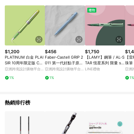
單、門市取貨、大量議價、月結企業訂單及紅利點數商品不符合
導購資格。 (3) 使用九乘九APP下單，將無法獲得點數回饋。
$1,200
$456
$1,750
$1,
PLATINUM 白金 PLAI
Faber-Castell GRIP 2
【LAMY】鋼筆 / AL-S
【雷
SIR 10周年限定版 CO
011 第一代好點子原子
TAR 恆星系列 限量 sa
珠筆 
UNTRY SUNSHINE鋼
筆系列-水藍色(原廠正
ge - 秋日綠色 - 官方
24 
亞洲跨境設計購物平台
亞洲跨境設計購物平台
LINE禮物
亞洲
筆綠F尖
直營旗艦館
Pinkoi
Pinkoi
Pinko
1%
1%
1
熱銷排行榜