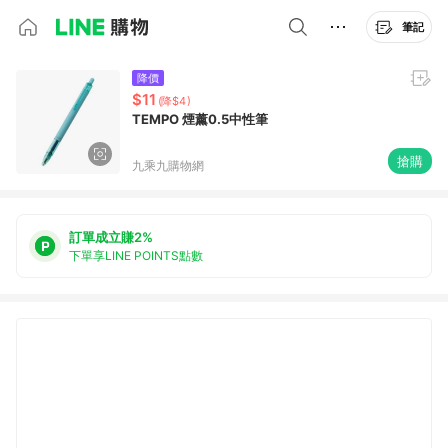
筆記
降價
$11
(降$4)
TEMPO 煙薰0.5中性筆
搶購
九乘九購物網
訂單成立賺2%
下單享LINE POINTS點數