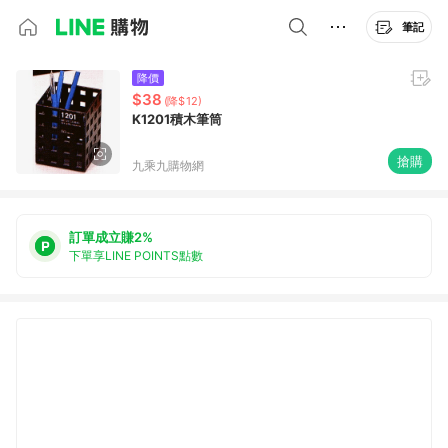
筆記
降價
$38
(降$12)
K1201積木筆筒
搶購
九乘九購物網
訂單成立賺2%
下單享LINE POINTS點數