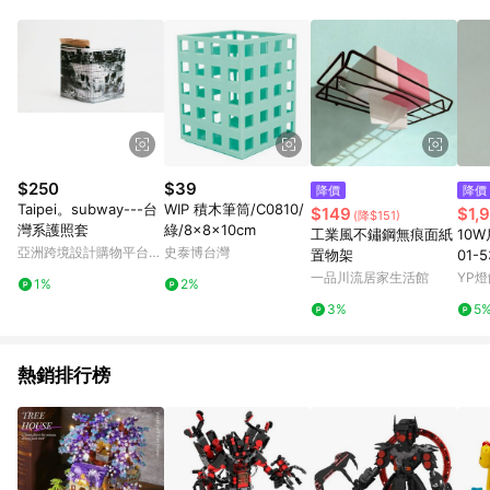
單、門市取貨、大量議價、月結企業訂單及紅利點數商品不符合
導購資格。 (3) 使用九乘九APP下單，將無法獲得點數回饋。
$250
$39
降價
降價
Taipei。subway---台
WIP 積木筆筒/C0810/
$149
$1,
(降$151)
灣系護照套
綠/8x8x10cm
工業風不鏽鋼無痕面紙
10
亞洲跨境設計購物平台
史泰博台灣
置物架
01-5
Pinkoi
一品川流居家生活館
YP燈
1%
2%
3%
5
熱銷排行榜