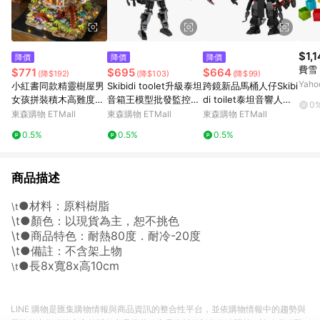
$1,
降價
降價
降價
費雪
$771
$695
$664
(降$192)
(降$103)
(降$99)
Yah
小紅書同款精靈樹屋男
Skibidi toolet升級泰坦
跨鏡新品馬桶人仔Skibi
女孩拼裝積木高難度巨
音箱王模型批發監控人
di toilet泰坦音響人電
0
大型積木玩具生日禮物
馬桶人周邊玩具積木
視人監控人積木玩具
東森購物 ETMall
東森購物 ETMall
東森購物 ETMall
0.5%
0.5%
0.5%
商品描述
●材料：原料樹脂
\t
\t●顏色：以現貨為主，恕不挑色
\t●商品特色：耐熱80度．耐冷-20度
\t●備註：不含架上物
●長8x寬8x高10cm
\t
LINE 購物是匯集購物情報與商品資訊的整合性平台，並依購物情報中的趨勢與