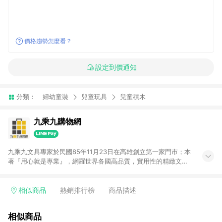
價格趨勢怎麼看？
設定到價通知
分類：
婦幼童裝
兒童玩具
兒童積木
九乘九購物網
九乘九文具專家於民國85年11月23日在高雄創立第一家門市；本
著『用心就是專業』，網羅世界各國高品質，實用性的精緻文具
用品，以平價優惠的價格，提供給廣大消費者。在維持實體門市
經營理念原則、品牌、形象image的一致性延伸至網路，以發展
非店舖通路及整合虛實行銷為目標，並以完整的物流倉儲系統，
相似商品
熱銷排行榜
商品描述
跨區域為客戶服務，提供便利、快捷的文具生活商品。 注意事
項： (1) 需透過 LINE 購物前往並在同一瀏覽器於 24 小時內結帳
相似商品
才享有回饋，點數將於廠商出貨後 30 天前後發送。 (2) 門市訂