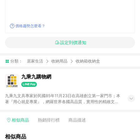
價格趨勢怎麼看？
設定到價通知
分類：
居家生活
收納用品
收納箱收納盒
九乘九購物網
九乘九文具專家於民國85年11月23日在高雄創立第一家門市；本
著『用心就是專業』，網羅世界各國高品質，實用性的精緻文具
用品，以平價優惠的價格，提供給廣大消費者。在維持實體門市
經營理念原則、品牌、形象image的一致性延伸至網路，以發展
非店舖通路及整合虛實行銷為目標，並以完整的物流倉儲系統，
相似商品
熱銷排行榜
商品描述
跨區域為客戶服務，提供便利、快捷的文具生活商品。 注意事
項： (1) 需透過 LINE 購物前往並在同一瀏覽器於 24 小時內結帳
相似商品
才享有回饋，點數將於廠商出貨後 30 天前後發送。 (2) 門市訂