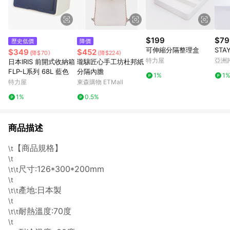
$199
$79
歷史低價
降價
可伸縮分隔整理盒
STA
$349
$452
(降$70)
(降$224)
特力屋
亞洲
日本IRIS 前開式收納箱
瓏驤匠心手工坊杜邦紙
Pinko
FLP-L系列 68L 藍色
分隔內膽
1%
1
特力屋
東森購物 ETMall
1%
0.5%
商品描述
【商品規格】
\t
\t
尺寸:126*300*200mm
\t\t
\t
產地:日本製
\t\t
\t
耐熱溫度:70度
\t\t
\t