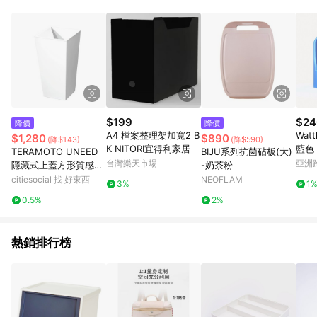
單、門市取貨、大量議價、月結企業訂單及紅利點數商品不符合
導購資格。 (3) 使用九乘九APP下單，將無法獲得點數回饋。
$199
$24
降價
降價
A4 檔案整理架加寬2 B
Wat
$1,280
$890
(降$143)
(降$590)
K NITORI宜得利家居
藍色
TERAMOTO UNEED
BIJU系列抗菌砧板(大)
台灣樂天市場
亞洲
隱藏式上蓋方形質感垃
-奶茶粉
Pinko
圾桶-大(白/黑) UNEE
citiesocial 找 好東西
NEOFLAM
3%
1
D 垃圾桶(大,黑)
0.5%
2%
熱銷排行榜