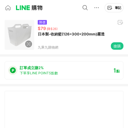
筆記
降價
$79
(降$26)
日本製-收納籃(126*300*200mm)霧透
搶購
九乘九購物網
訂單成立賺2%
1
點
下單享LINE POINTS點數