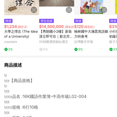
降價
歷史低價
降價
降價
$1,234
$14,500,000
$120
$31
(降$12)
(降$29,480,000)
(降$80)
大學之理念 (The Idea
【秀朗國小2樓】新裝
翰林國中大滿貫英語聽
小行
of a University)
潢立即可住｜新北市永
力特會考
初級
和區民生路
coursera
5168實價登錄比價王
台灣樂天市場
親子天
3%
0%
3%
3
商品描述
\t
【商品規格】
\t\t
\t
\t\t
品名 :16K國語作業簿-中高年級L02-004
\t\t\t
\t\t
規格 :6行10格
\t\t\t
\t\t