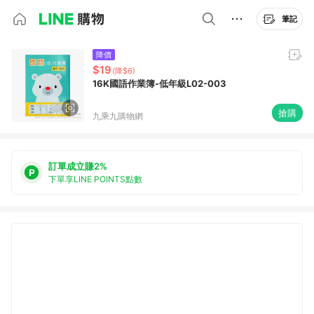
筆記
降價
$19
(降$6)
16K國語作業簿-低年級L02-003
搶購
九乘九購物網
訂單成立賺2%
下單享LINE POINTS點數