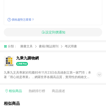
價格趨勢怎麼看？
設定到價通知
分類：
圖書文具
書籍/雜誌期刊
考試用書
九乘九購物網
九乘九文具專家於民國85年11月23日在高雄創立第一家門市；本
著『用心就是專業』，網羅世界各國高品質，實用性的精緻文具
用品，以平價優惠的價格，提供給廣大消費者。在維持實體門市
經營理念原則、品牌、形象image的一致性延伸至網路，以發展
非店舖通路及整合虛實行銷為目標，並以完整的物流倉儲系統，
相似商品
熱銷排行榜
商品描述
跨區域為客戶服務，提供便利、快捷的文具生活商品。 注意事
項： (1) 需透過 LINE 購物前往並在同一瀏覽器於 24 小時內結帳
相似商品
才享有回饋，點數將於廠商出貨後 30 天前後發送。 (2) 門市訂