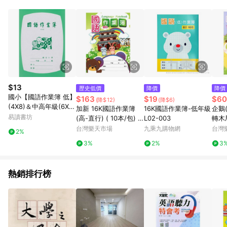
單、門市取貨、大量議價、月結企業訂單及紅利點數商品不符合
導購資格。 (3) 使用九乘九APP下單，將無法獲得點數回饋。
$13
歷史低價
降價
降價
國小【國語作業簿 低】
$163
$19
$60
(降$12)
(降$6)
(4X8)＆中高年級(6X1
加新 16K國語作業簿
16K國語作業簿-低年級
企鵝
2) 數學作業簿(4格/8
易讀書坊
(高-直行) ( 10本/包) 8
L02-003
轉木馬
格/空白)
CH1601-02【APP滿額
(5本
台灣樂天市場
九乘九購物網
台灣
2%
下單10%點數(單一帳號
3%
2%
3
最高1500點)】8/31止
熱銷排行榜