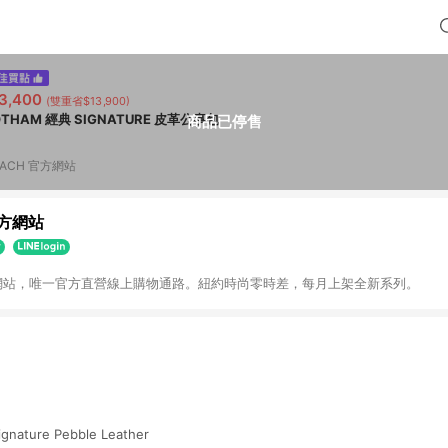
3,400
(雙重省$13,900)
OTHAM 經典 SIGNATURE 皮革公事包
商品已停售
ACH 官方網站
官方網站
方網站，唯一官方直營線上購物通路。紐約時尚零時差，每月上架全新系列。
Signature Pebble Leather